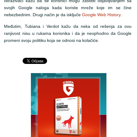
Istraživači kažu da se korisnici mogu zaštititi odjavljivanjem sa
svojih Google naloga kada koriste mreže koje im se čine
nebezbednim. Drugi način je da isključe
Google Web History
.
Međutim, Tubiana i Verdot kažu da neka od rešenja za ovu
ranjivost nisu u rukama korisnika i da je neophodno da Google
promeni svoju politiku koja se odnosi na kolačiće.