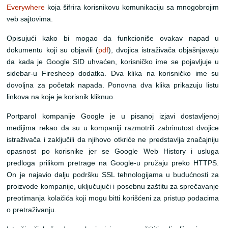
Everywhere
koja šifrira korisnikovu komunikaciju sa mnogobrojim
veb sajtovima.
Opisujući kako bi mogao da funkcioniše ovakav napad u
dokumentu koji su objavili (
pdf
), dvojica istraživača objašnjavaju
da kada je Google SID uhvaćen, korisničko ime se pojavljuje u
sidebar-u Firesheep dodatka. Dva klika na korisničko ime su
dovoljna za početak napada. Ponovna dva klika prikazuju listu
linkova na koje je korisnik kliknuo.
Portparol kompanije Google je u pisanoj izjavi dostavljenoj
medijima rekao da su u kompaniji razmotrili zabrinutost dvojice
istraživača i zaključili da njihovo otkriće ne predstavlja značajniju
opasnost po korisnike jer se Google Web History i usluga
predloga prilikom pretrage na Google-u pružaju preko HTTPS.
On je najavio dalju podršku SSL tehnologijama u budućnosti za
proizvode kompanije, uključujući i posebnu zaštitu za sprečavanje
preotimanja kolačića koji mogu bitti korišćeni za pristup podacima
o pretraživanju.