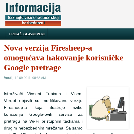
PRIKAŽI GLAVNI MENI
Nova verzija Firesheep-a
omogućava hakovanje korisničke
Google pretrage
,
Vesti
12.09.2011, 08:36 AM
Istraživači Vinsent Tubiana i Visent
Verdot objavili su modifikovanu verziju
Firesheep-a koja ilustruje rizike
korišćenja Google-ovih servisa za
pretragu na Wi-Fi pristupnim tačkama i
drugim nebezbednim mrežama. Sa samo