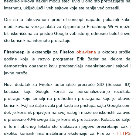
nekoliko klikova hakeri mogu steći uvid u ono što pretražujete na
internetu, uključujući i veb sajtove koje ste ranije već posetili.
Oni su u takozvanom proof-of-concept napadu pokazali kako
modifikovana verzija alata za špijuniranje Firesheep Wi-Fi može
biti iskorišćena za pristup Google veb istoriji, odnosno beležiti sve
što korisnik na internetu pretražuje.
Firesheep
je ekstenzija za
Firefox
objavljena
u oktobru prošle
godine koju je razvio programer Erik Batler sa idejom da
demonstrira opasnost koju predstavljaju neenkriptovani sajtovi i
javne mreže.
Novi dodatak za Firefox automatski presreće SID (Session ID)
kolačiće koje Google koristi za personalizovanje rezultata
pretrage koje temelji na prethodnim pretragama koje je obavio
korisnik. Fajl se šalje svaki put kada se pristupa sajtu Google.com
dok je korisnik prijavljen na svoj nalog i može se iskoristiti za uvid
u prosečno 40% svega što je korisnik pretraživao. Kolačić se šalje
u formi običnog teksta što olakšava njegovo presretanje čak i
ukoliko korisnik ima instaliranu ekstenziju za Firefox -
HTTPS