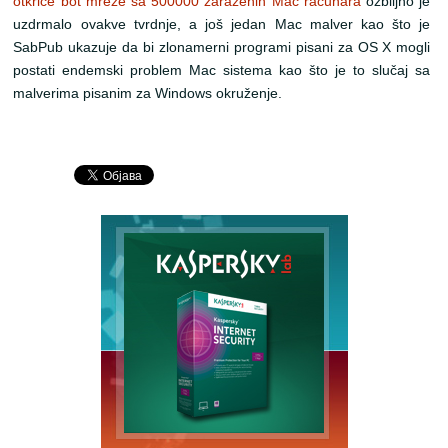
otkriće bot mreže sa 500000 zaraženih Mac računara
ozbiljno je
uzdrmalo ovakve tvrdnje, a još jedan Mac malver kao što je
SabPub ukazuje da bi zlonamerni programi pisani za OS X mogli
postati endemski problem Mac sistema kao što je to slučaj sa
malverima pisanim za Windows okruženje.