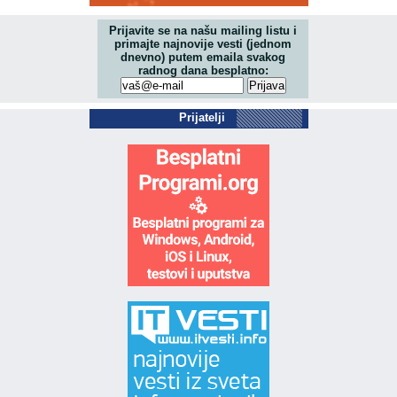
Prijavite se na našu mailing listu i
primajte najnovije vesti (jednom
dnevno) putem emaila svakog
radnog dana besplatno:
Prijatelji