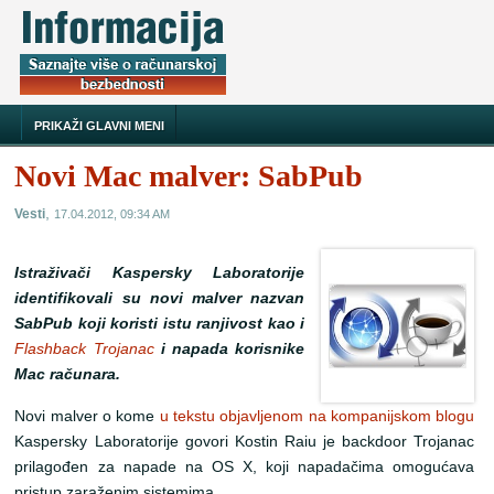
PRIKAŽI GLAVNI MENI
Novi Mac malver: SabPub
,
Vesti
17.04.2012, 09:34 AM
Istraživači Kaspersky Laboratorije
identifikovali su novi malver nazvan
SabPub koji koristi istu ranjivost kao i
Flashback Trojanac
i napada korisnike
Mac računara.
Novi malver o kome
u tekstu objavljenom na kompanijskom blogu
Kaspersky Laboratorije govori Kostin Raiu je backdoor Trojanac
prilagođen za napade na OS X, koji napadačima omogućava
pristup zaraženim sistemima.