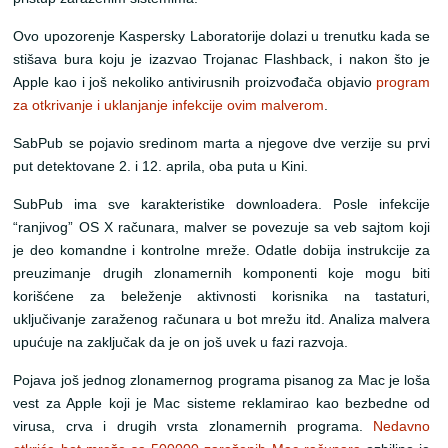
Ovo upozorenje Kaspersky Laboratorije dolazi u trenutku kada se
stišava bura koju je izazvao Trojanac Flashback, i nakon što je
Apple kao i još nekoliko antivirusnih proizvođača objavio
program
za otkrivanje i uklanjanje infekcije ovim malverom
.
SabPub se pojavio sredinom marta a njegove dve verzije su prvi
put detektovane 2. i 12. aprila, oba puta u Kini.
SubPub ima sve karakteristike downloadera. Posle infekcije
“ranjivog” OS X računara, malver se povezuje sa veb sajtom koji
je deo komandne i kontrolne mreže. Odatle dobija instrukcije za
preuzimanje drugih zlonamernih komponenti koje mogu biti
korišćene za beleženje aktivnosti korisnika na tastaturi,
uključivanje zaraženog računara u bot mrežu itd. Analiza malvera
upućuje na zaključak da je on još uvek u fazi razvoja.
Pojava još jednog zlonamernog programa pisanog za Mac je loša
vest za Apple koji je Mac sisteme reklamirao kao bezbedne od
virusa, crva i drugih vrsta zlonamernih programa.
Nedavno