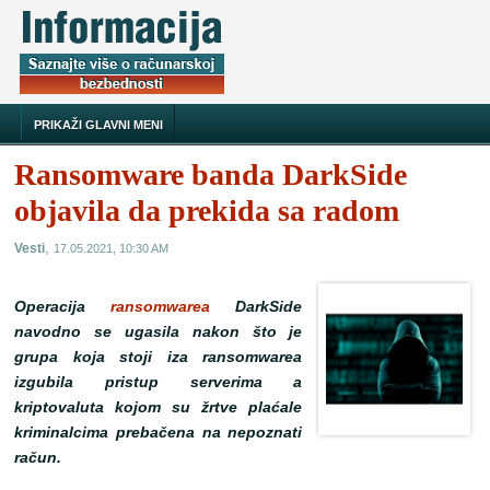
PRIKAŽI GLAVNI MENI
Ransomware banda DarkSide
objavila da prekida sa radom
,
Vesti
17.05.2021, 10:30 AM
Operacija
ransomwarea
DarkSide
navodno se ugasila nakon što je
grupa koja stoji iza ransomwarea
izgubila pristup serverima a
kriptovaluta kojom su žrtve plaćale
kriminalcima prebačena na nepoznati
račun.