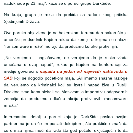
nadoknade je 23. maj”, kaže se u poruci grupe DarkSide.
Na kraju, grupa je rekla da prekida sa radom zbog pritiska
Sjedinjenih Država.
Ova poruka objavljena je na hakerskom forumu dan nakon što je
američki predsednik Bajden rekao da zemlje u kojima se nalaze
“ransomware mreže” moraju da preduzmu korake protiv njih.
„Ne verujemo - naglašavam, ne verujemo da je ruska vlada
umešana u ovaj napad”, rekao je Bajden na konferenciji za
medije govoreći o
napadu na jedan od najvećih naftovoda u
SAD
koji se dogodio početkom maja. „Ali imamo snažne razloge
da verujemo da kriminalci koji su izvršili napad žive u Rusiji.
Direktno smo komunicirali sa Moskvom o imperativu odgovornih
zemalja da preduzmu odlučnu akciju protiv ovih ransomware
mreža.“
Interesantan detalj u poruci koju je DarkSide poslao svojim
partnerima je da će im poslati dekriptere, što praktično znači da
će oni sa njima moći da rade šta god požele, uključujući i to da