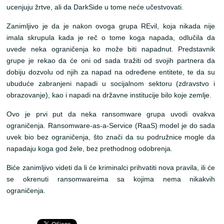
ucenjuju žrtve, ali da DarkSide u tome neće učestvovati.
Zanimljivo je da je nakon ovoga grupa REvil, koja nikada nije
imala skrupula kada je reč o tome koga napada, odlučila da
uvede neka ograničenja ko može biti napadnut. Predstavnik
grupe je rekao da će oni od sada tražiti od svojih partnera da
dobiju dozvolu od njih za napad na određene entitete, te da su
ubuduće zabranjeni napadi u socijalnom sektoru (zdravstvo i
obrazovanje), kao i napadi na državne institucije bilo koje zemlje.
Ovo je prvi put da neka ransomware grupa uvodi ovakva
ograničenja. Ransomware-as-a-Service (RaaS) model je do sada
uvek bio bez ograničenja, što znači da su podružnice mogle da
napadaju koga god žele, bez prethodnog odobrenja.
Biće zanimljivo videti da li će kriminalci prihvatiti nova pravila, ili će
se okrenuti ransomwareima sa kojima nema nikakvih
ograničenja.