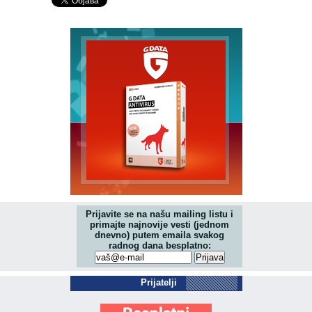
Prijavite se na našu mailing listu i
primajte najnovije vesti (jednom
dnevno) putem emaila svakog
radnog dana besplatno:
Prijatelji