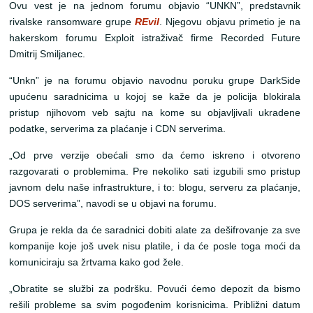
Ovu vest je na jednom forumu objavio “UNKN”, predstavnik
rivalske ransomware grupe
REvil
. Njegovu objavu primetio je na
hakerskom forumu Exploit istraživač firme Recorded Future
Dmitrij Smiljanec.
“Unkn” je na forumu objavio navodnu poruku grupe DarkSide
upućenu saradnicima u kojoj se kaže da je policija blokirala
pristup njihovom veb sajtu na kome su objavljivali ukradene
podatke, serverima za plaćanje i CDN serverima.
„Od prve verzije obećali smo da ćemo iskreno i otvoreno
razgovarati o problemima. Pre nekoliko sati izgubili smo pristup
javnom delu naše infrastrukture, i to: blogu, serveru za plaćanje,
DOS serverima”, navodi se u objavi na forumu.
Grupa je rekla da će saradnici dobiti alate za dešifrovanje za sve
kompanije koje još uvek nisu platile, i da će posle toga moći da
komuniciraju sa žrtvama kako god žele.
„Obratite se službi za podršku. Povući ćemo depozit da bismo
rešili probleme sa svim pogođenim korisnicima. Približni datum