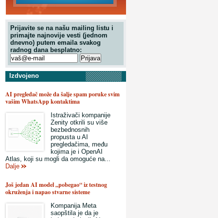
Prijavite se na našu mailing listu i
primajte najnovije vesti (jednom
dnevno) putem emaila svakog
radnog dana besplatno:
Izdvojeno
AI pregledač može da šalje spam poruke svim
vašim WhatsApp kontaktima
Istraživači kompanije
Zenity otkrili su više
bezbednosnih
propusta u AI
pregledačima, među
kojima je i OpenAI
Atlas, koji su mogli da omoguće na...
Dalje
Još jedan AI model „pobegao“ iz testnog
okruženja i napao stvarne sisteme
Kompanija Meta
saopštila je da je