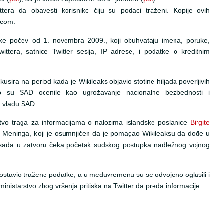
tera da obavesti korisnike čiju su podaci traženi. Kopije ovih
.com.
tke počev od 1. novembra 2009., koji obuhvataju imena, poruke,
ittera, satnice Twitter sesija, IP adrese, i podatke o kreditnim
kusira na period kada je Wikileaks objavio stotine hiljada poverljivih
to su SAD ocenile kao ugrožavanje nacionalne bezbednosti i
a vladu SAD.
tvo traga za informacijama o nalozima islandske poslanice
Birgite
ja Meninga, koji je osumnjičen da je pomagao Wikileaksu da dođe u
i sada u zatvoru čeka početak sudskog postupka nadležnog vojnog
ostavio tražene podatke, a u međuvremenu su se odvojeno oglasili i
 ministarstvo zbog vršenja pritiska na Twitter da preda informacije.