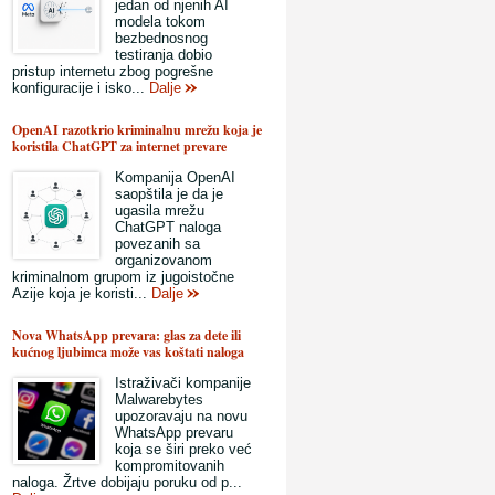
jedan od njenih AI
modela tokom
bezbednosnog
testiranja dobio
pristup internetu zbog pogrešne
konfiguracije i isko...
Dalje
OpenAI razotkrio kriminalnu mrežu koja je
koristila ChatGPT za internet prevare
Kompanija OpenAI
saopštila je da je
ugasila mrežu
ChatGPT naloga
povezanih sa
organizovanom
kriminalnom grupom iz jugoistočne
Azije koja je koristi...
Dalje
Nova WhatsApp prevara: glas za dete ili
kućnog ljubimca može vas koštati naloga
Istraživači kompanije
Malwarebytes
upozoravaju na novu
WhatsApp prevaru
koja se širi preko već
kompromitovanih
naloga. Žrtve dobijaju poruku od p...