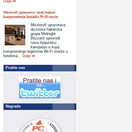
Dalje
Microsoft upozorava: ruski hakeri
kompromituju hotelske Wi-Fi mreže
Microsoft upozorava
da ruska hakerska
grupa Midnight
Blizzard sprovodi
novu špijunsku
kampanju u kojoj
kompromituje legitimne Wi-Fi mreže u
hotelima...
Dalje
Pratite nas
Nagrade