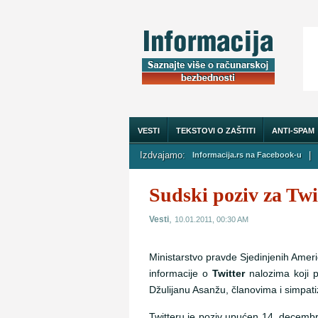
VESTI
TEKSTOVI O ZAŠTITI
ANTI-SPAM
Izdvajamo:
|
Informacija.rs na Facebook-u
O NAMA
Sudski poziv za Twi
,
Vesti
10.01.2011, 00:30 AM
Ministarstvo pravde Sjedinjenih Američ
informacije o
Twitter
nalozima koji p
Džulijanu Asanžu, članovima i simpati
Twitteru je poziv upućen 14. decembr