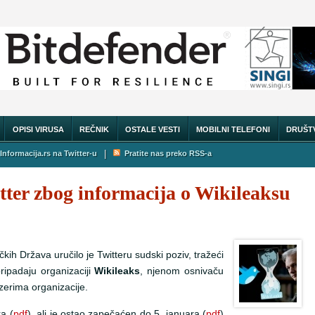
OPISI VIRUSA
REČNIK
OSTALE VESTI
MOBILNI TELEFONI
DRUŠT
|
Informacija.rs na Twitter-u
Pratite nas preko RSS-a
tter zbog informacija o Wikileaksu
kih Država uručilo je Twitteru sudski poziv, tražeći
ripadaju organizaciji
Wikileaks
, njenom osnivaču
zerima organizacije.
a (
pdf
), ali je ostao zapečaćen do 5. januara (
pdf
)