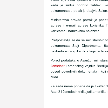
kada je sudija odobrio zahtev Twit
dokumenata u petak je obajvio Salon
Ministarstvo pravde potražuje poda
adrese i e-mail adrese korisnika Tw
karticama i bankovnim nalozima.
Pretpostavlja se da se ministarstvo fo
dokumenata Stejt Dipartmenta, š
bezbednosti vojnika i lica koja rade z
Pored podataka o Asanžu, ministars
Jonsdotir
i američkog vojnika Bredli
posed poverljivih dokumenata i koj
suda.
Za sada nema potvrde da je Twitter d
Asanž i Jonsdotir kritikujući američko