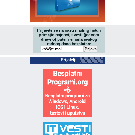
Prijavite se na našu mailing listu i
primajte najnovije vesti (jednom
dnevno) putem emaila svakog
radnog dana besplatno:
Prijatelji