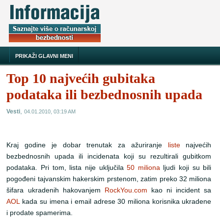
PRIKAŽI GLAVNI MENI
Top 10 najvećih gubitaka
podataka ili bezbednosnih upada
,
Vesti
04.01.2010, 03:19 AM
Kraj godine je dobar trenutak za ažuriranje
liste
najvećih
bezbednosnih upada ili incidenata koji su rezultirali gubitkom
podataka. Pri tom, lista nije uključila
50 miliona
ljudi koji su bili
pogođeni tajvanskim hakerskim prstenom, zatim preko 32 miliona
šifara ukradenih hakovanjem
RockYou.com
kao ni incident sa
AOL
kada su imena i email adrese 30 miliona korisnika ukradene
i prodate spamerima.