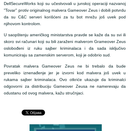
DellSecureWorks koji su učestvovali u junskoj operaciji nazvanoj
"Tovar" protiv originalnog malvera Gameover Zeus i dobili potvrdu
da su C&C serveri korišćeni za tu bot mrežu još uvek pod
njihovom kontrolom.
U saopštenju američkog ministarstva pravde se kaže da su svi ili
skoro svi računari koji su bili zaraženi malverom Grameover Zeus
oslobođeni iz ruku sajber kriminalaca i da sada isključivo
komuniciraju sa zamenskim serverom, koji je odobrio sud.
Povratak malvera Gameover Zeus ne bi trebalo da bude
preveliko iznenađenje jer je izvorni kod malvera još uvek u
rukama sajber kriminalaca. Ovo otkriće ukazuje da kriminalci
odgovorni za distribuciju Gameover Zeusa ne namerevaju da
odustanu od ovog malvera, kažu stručnjaci.