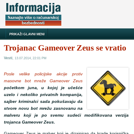
PRIKAŽI GLAVNI MENI
Trojanac Gameover Zeus se vratio
,
Vesti
13.07.2014, 22:01 PM
Posle velike policijske akcije protiv
masovne bot mreže Gameover Zeus
početkom juna, u kojoj je učešće
uzelo i nekoliko privatnih kompanija,
sajber kriminalci sada pokušavaju da
stvore novu bot mrežu zasnovanu na
malveru koji je po svemu sudeći modifikovana verzija
trojanca Gameover Zeus.
Gameover Zeus je malver koji je dizajniran da krade korisnička