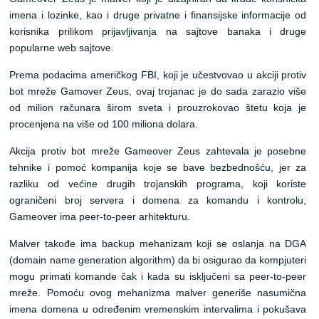
imena i lozinke, kao i druge privatne i finansijske informacije od
korisnika prilikom prijavljivanja na sajtove banaka i druge
popularne web sajtove.
Prema podacima američkog FBI, koji je učestvovao u akciji protiv
bot mreže Gamover Zeus, ovaj trojanac je do sada zarazio više
od milion računara širom sveta i prouzrokovao štetu koja je
procenjena na više od 100 miliona dolara.
Akcija protiv bot mreže Gameover Zeus zahtevala je posebne
tehnike i pomoć kompanija koje se bave bezbednošću, jer za
razliku od većine drugih trojanskih programa, koji koriste
ograničeni broj servera i domena za komandu i kontrolu,
Gameover ima peer-to-peer arhitekturu.
Malver takođe ima backup mehanizam koji se oslanja na DGA
(domain name generation algorithm) da bi osigurao da kompjuteri
mogu primati komande čak i kada su isključeni sa peer-to-peer
mreže. Pomoću ovog mehanizma malver generiše nasumična
imena domena u određenim vremenskim intervalima i pokušava