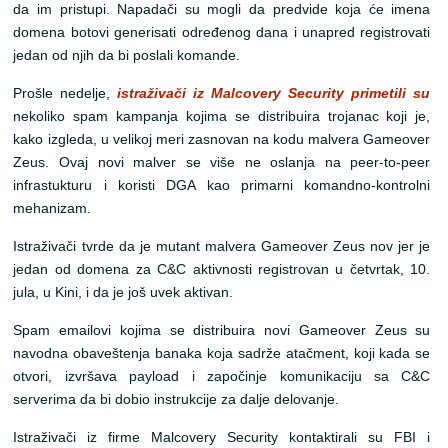
da im pristupi. Napadači su mogli da predvide koja će imena
domena botovi generisati određenog dana i unapred registrovati
jedan od njih da bi poslali komande.
Prošle nedelje,
istraživači iz Malcovery Security primetili su
nekoliko spam kampanja kojima se distribuira trojanac koji je,
kako izgleda, u velikoj meri zasnovan na kodu malvera Gameover
Zeus. Ovaj novi malver se više ne oslanja na peer-to-peer
infrastukturu i koristi DGA kao primarni komandno-kontrolni
mehanizam.
Istraživači tvrde da je mutant malvera Gameover Zeus nov jer je
jedan od domena za C&C aktivnosti registrovan u četvrtak, 10.
jula, u Kini, i da je još uvek aktivan.
Spam emailovi kojima se distribuira novi Gameover Zeus su
navodna obaveštenja banaka koja sadrže atačment, koji kada se
otvori, izvršava payload i započinje komunikaciju sa C&C
serverima da bi dobio instrukcije za dalje delovanje.
Istraživači iz firme Malcovery Security kontaktirali su FBI i