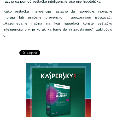
razvija uz pomoć veštačke inteligencije više nije hipotetička.
Kako veštačka inteligencija nastavlja da napreduje, inovacije
moraju biti praćene prevencijom, upozoravaju istraživači.
„Razumevanje načina na koji napadači koriste veštačku
inteligenciju prvi je korak ka tome da ih zaustavimo“, zaključuju
oni.