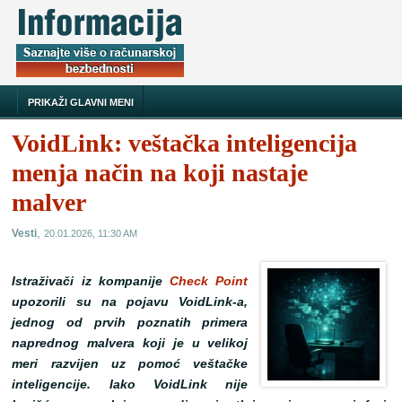
PRIKAŽI GLAVNI MENI
VoidLink: veštačka inteligencija
menja način na koji nastaje
malver
,
Vesti
20.01.2026, 11:30 AM
Istraživači iz kompanije
Check Point
upozorili su na pojavu VoidLink-a,
jednog od prvih poznatih primera
naprednog malvera koji je u velikoj
meri razvijen uz pomoć veštačke
inteligencije. Iako VoidLink nije