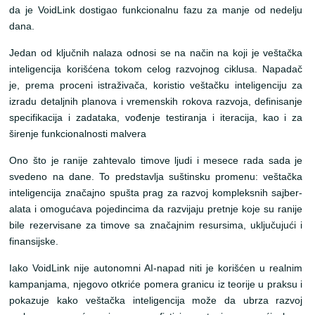
da je VoidLink dostigao funkcionalnu fazu za manje od nedelju
dana.
Jedan od ključnih nalaza odnosi se na način na koji je veštačka
inteligencija korišćena tokom celog razvojnog ciklusa. Napadač
je, prema proceni istraživača, koristio veštačku inteligenciju za
izradu detaljnih planova i vremenskih rokova razvoja, definisanje
specifikacija i zadataka, vođenje testiranja i iteracija, kao i za
širenje funkcionalnosti malvera
Ono što je ranije zahtevalo timove ljudi i mesece rada sada je
svedeno na dane. To predstavlja suštinsku promenu: veštačka
inteligencija značajno spušta prag za razvoj kompleksnih sajber-
alata i omogućava pojedincima da razvijaju pretnje koje su ranije
bile rezervisane za timove sa značajnim resursima, uključujući i
finansijske.
Iako VoidLink nije autonomni AI-napad niti je korišćen u realnim
kampanjama, njegovo otkriće pomera granicu iz teorije u praksu i
pokazuje kako veštačka inteligencija može da ubrza razvoj