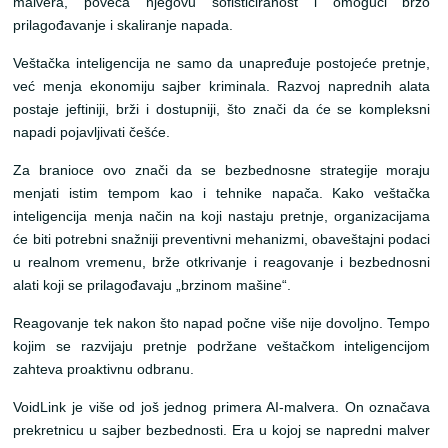
malvera, poveća njegovu sofisticiranost i omogući brzo
prilagođavanje i skaliranje napada.
Veštačka inteligencija ne samo da unapređuje postojeće pretnje,
već menja ekonomiju sajber kriminala. Razvoj naprednih alata
postaje jeftiniji, brži i dostupniji, što znači da će se kompleksni
napadi pojavljivati češće.
Za branioce ovo znači da se bezbednosne strategije moraju
menjati istim tempom kao i tehnike napača. Kako veštačka
inteligencija menja način na koji nastaju pretnje, organizacijama
će biti potrebni snažniji preventivni mehanizmi, obaveštajni podaci
u realnom vremenu, brže otkrivanje i reagovanje i bezbednosni
alati koji se prilagođavaju „brzinom mašine“.
Reagovanje tek nakon što napad počne više nije dovoljno. Tempo
kojim se razvijaju pretnje podržane veštačkom inteligencijom
zahteva proaktivnu odbranu.
VoidLink je više od još jednog primera AI-malvera. On označava
prekretnicu u sajber bezbednosti. Era u kojoj se napredni malver