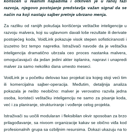
korišćen u realnim napadima i otkriven je u ranoj fazi
razvoja, njegovo postojanje predstavlja važan signal da se
način na koji nastaju sajber pretnje ubrzano menja.
Za razliku od ranijih pokušaja korišćenja veštačke inteligencije u
razvoju malvera, koji su uglavnom davali loše rezultate ili derivate
postojećeg koda, VoidLink pokazuje visok stepen sofisticiranosti i
izuzetno brz tempo napretka. Istraživači navode da je veštačka
inteligencija dramatično ubrzala ceo proces nastanka malvera,
omogućavajući da jedan jedini akter isplanira, napravi i unapredi
malver za samo nekoliko dana umesto meseci.
VoidLink je u početku delovao kao projekat iza kojeg stoji veći tim
ili komercijalna sajber-operacija. Međutim, detaljnija analiza
pokazala je nešto neobično: malver je verovatno razvila jedna
osoba, koristeći veštačku inteligenciju ne samo za pisanje koda,
već i za planiranje, strukturiranje i vođenje celog projekta.
Istraživači su uočili modularan i fleksibilan okvir sposoban za brzo
prilagođavanje, sa nivoom organizacije kakav se obično viđa kod
profesionalnih grupa sa ozbiljnim resursima. Dokazi ukazuju na to