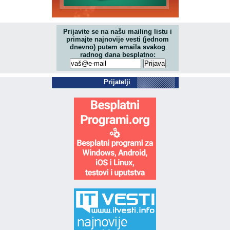
Prijavite se na našu mailing listu i
primajte najnovije vesti (jednom
dnevno) putem emaila svakog
radnog dana besplatno:
Prijatelji