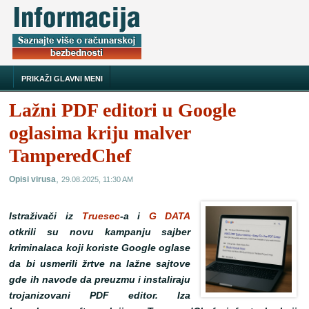
PRIKAŽI GLAVNI MENI
Lažni PDF editori u Google
oglasima kriju malver
TamperedChef
,
Opisi virusa
29.08.2025, 11:30 AM
Istraživači iz
Truesec
-a i
G DATA
otkrili su novu kampanju sajber
kriminalaca koji koriste Google oglase
da bi usmerili žrtve na lažne sajtove
gde ih navode da preuzmu i instaliraju
trojanizovani PDF editor. Iza