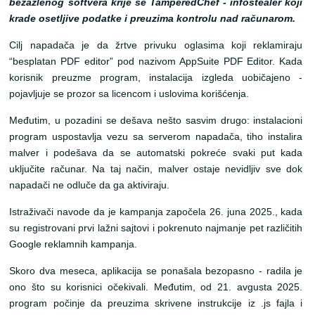
bezazlenog softvera krije se TamperedChef - infostealer koji
krade osetljive podatke i preuzima kontrolu nad računarom.
Cilj napadača je da žrtve privuku oglasima koji reklamiraju
“besplatan PDF editor” pod nazivom AppSuite PDF Editor. Kada
korisnik preuzme program, instalacija izgleda uobičajeno -
pojavljuje se prozor sa licencom i uslovima korišćenja.
Međutim, u pozadini se dešava nešto sasvim drugo: instalacioni
program uspostavlja vezu sa serverom napadača, tiho instalira
malver i podešava da se automatski pokreće svaki put kada
uključite računar. Na taj način, malver ostaje nevidljiv sve dok
napadači ne odluče da ga aktiviraju.
Istraživači navode da je kampanja započela 26. juna 2025., kada
su registrovani prvi lažni sajtovi i pokrenuto najmanje pet različitih
Google reklamnih kampanja.
Skoro dva meseca, aplikacija se ponašala bezopasno - radila je
ono što su korisnici očekivali. Međutim, od 21. avgusta 2025.
program počinje da preuzima skrivene instrukcije iz .js fajla i