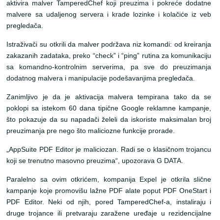
aktivira malver TamperedChef koji preuzima i pokreće dodatne
malvere sa udaljenog servera i krade lozinke i kolačiće iz veb
pregledača.
Istraživači su otkrili da malver podržava niz komandi: od kreiranja
zakazanih zadataka, preko “check” i “ping” rutina za komunikaciju
sa komandno-kontrolnim serverima, pa sve do preuzimanja
dodatnog malvera i manipulacije podešavanjima pregledača.
Zanimljivo je da je aktivacija malvera tempirana tako da se
poklopi sa istekom 60 dana tipične Google reklamne kampanje,
što pokazuje da su napadači želeli da iskoriste maksimalan broj
preuzimanja pre nego što maliciozne funkcije prorade.
„AppSuite PDF Editor je maliciozan. Radi se o klasičnom trojancu
koji se trenutno masovno preuzima“, upozorava G DATA.
Paralelno sa ovim otkrićem, kompanija Expel je otkrila slične
kampanje koje promovišu lažne PDF alate poput PDF OneStart i
PDF Editor. Neki od njih, pored TamperedChef-a, instaliraju i
druge trojance ili pretvaraju zaražene uređaje u rezidencijalne