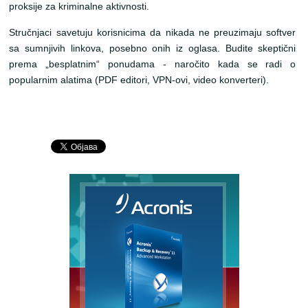
proksije za kriminalne aktivnosti.
Stručnjaci savetuju korisnicima da nikada ne preuzimaju softver
sa sumnjivih linkova, posebno onih iz oglasa. Budite skeptični
prema „besplatnim“ ponudama - naročito kada se radi o
popularnim alatima (PDF editori, VPN-ovi, video konverteri).