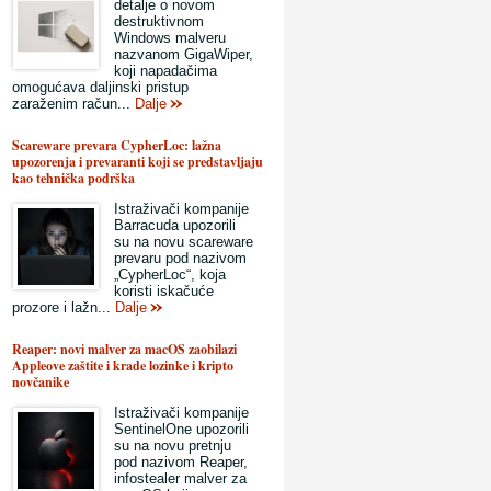
detalje o novom
destruktivnom
Windows malveru
nazvanom GigaWiper,
koji napadačima
omogućava daljinski pristup
zaraženim račun...
Dalje
Scareware prevara CypherLoc: lažna
upozorenja i prevaranti koji se predstavljaju
kao tehnička podrška
Istraživači kompanije
Barracuda upozorili
su na novu scareware
prevaru pod nazivom
„CypherLoc“, koja
koristi iskačuće
prozore i lažn...
Dalje
Reaper: novi malver za macOS zaobilazi
Appleove zaštite i krade lozinke i kripto
novčanike
Istraživači kompanije
SentinelOne upozorili
su na novu pretnju
pod nazivom Reaper,
infostealer malver za