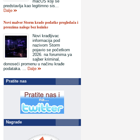
macOS koji se
predstavlja kao legitimno sis...
Dalje
Novi malver Storm krade podatke pregledača i
preuzima naloge bez lozinke
Novi kradljivac
informacija pod
nazivom Storm
pojavio se početkom
2026. na forumima ya
sajber kriminal,
donoseći promenu u načinu krađe
podataka. ...
Dalje
Pratite nas
Nagrade