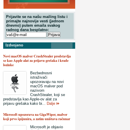
Prijavite se na našu mailing listu i
primajte najnovije vesti (jednom
dnevno) putem emaila svakog
radnog dana besplatno:
Izdvojeno
Novi macOS malver CrashStealer predstavlja
se kao Apple alat za prijavu grešaka i krade
lozinke
Bezbednosni
istraživači
upozoravaju na novi
macOS malver pod
nazivom
CrashStealer, koji se
predstavlja kao Apple-ov alat za
prijavu grešaka kako bi...
Dalje
Microsoft upozorava na GigaWiper, malver
koji prvo špijunira, a zatim uništava računar
Microsoft je objavio