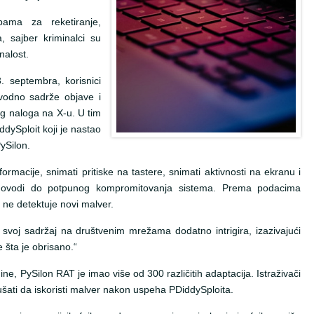
ama za reketiranje,
, sajber kriminalci su
znalost.
. septembra, korisnici
avodno sadrže objave i
g naloga na X-u. U tim
ddySploit koji je nastao
PySilon.
ormacije, snimati pritiske na tastere, snimati aktivnosti na ekranu i
o dovodi do potpunog kompromitovanja sistema. Prema podacima
o ne detektuje novi malver.
li svoj sadržaj na društvenim mrežama dodatno intrigira, izazivajući
e šta je obrisano.“
ine, PySilon RAT je imao više od 300 različitih adaptacija. Istraživači
šati da iskoristi malver nakon uspeha PDiddySploita.