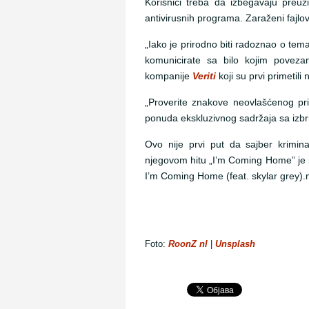
Korisnici treba da izbegavaju preuzi
antivirusnih programa. Zaraženi fajlovi 
„Iako je prirodno biti radoznao o te
komunicirate sa bilo kojim povezani
kompanije
Veriti
koji su prvi primetili 
„Proverite znakove neovlašćenog pris
ponuda ekskluzivnog sadržaja sa izbr
Ovo nije prvi put da sajber krimina
njegovom hitu „I’m Coming Home” je i
I’m Coming Home (feat. skylar grey).m
Foto:
RoonZ nl
|
Unsplash