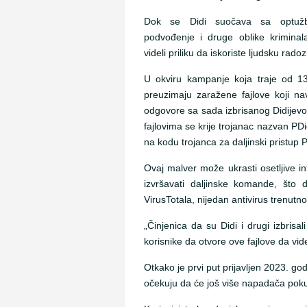
Dok se Didi suočava sa optužb
podvođenje i druge oblike kriminala
videli priliku da iskoriste ljudsku rado
U okviru kampanje koja traje od 13
preuzimaju zaražene fajlove koji n
odgovore sa sada izbrisanog Didijevo
fajlovima se krije trojanac nazvan PDi
na kodu trojanca za daljinski pristup 
Ovaj malver može ukrasti osetljive inf
izvršavati daljinske komande, št
VirusTotala, nijedan antivirus trenutn
„Činjenica da su Didi i drugi izbrisa
korisnike da otvore ove fajlove da vid
Otkako je prvi put prijavljen 2023. god
očekuju da će još više napadača poku