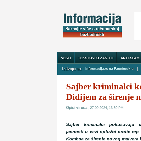
VESTI
TEKSTOVI O ZAŠTITI
ANTI-SPAM
Izdvajamo:
|
Informacija.rs na Facebook-u
O NAMA
Sajber kriminalci k
Didijem za širenje 
,
Opisi virusa
27.09.2024, 13:30 PM
Sajber kriminalci pokušavaju d
javnosti u vezi optužbi protiv rep
Kombsa za širenje novog malvera 