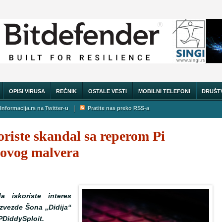
OPISI VIRUSA
REČNIK
OSTALE VESTI
MOBILNI TELEFONI
DRUŠT
|
Informacija.rs na Twitter-u
Pratite nas preko RSS-a
oriste skandal sa reperom Pi
novog malvera
a iskoriste interes
 zvezde Šona „Didija“
PDiddySploit.