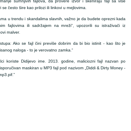
manje sumnjivih fajlova, da provere izvor i skeniraju fajl sa više
se često šire kao prilozi ili linkovi u mejlovima.
mama u trendu i skandalima slavnih, važno je da budete oprezni kada
m fajlovima ili sadržajem na mreži“, upozorili su istraživači iz
novi malver.
tupa: Ako se fajl čini previše dobrim da bi bio istinit - kao što je
isanog naloga - to je verovatno zamka.“
lci koriste Didijevo ime. 2013. godine, maliciozni fajl nazvan po
sporučivan maskiran u MP3 fajl pod nazivom „Diddi & Dirty Money -
p3.pif.”