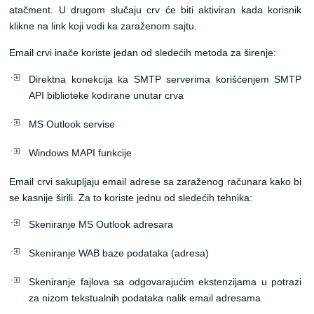
atačment. U drugom slučaju crv će biti aktiviran kada korisnik
klikne na link koji vodi ka zaraženom sajtu.
Email crvi inače koriste jedan od sledećih metoda za širenje:
Direktna konekcija ka SMTP serverima korišćenjem SMTP
API biblioteke kodirane unutar crva
MS Outlook servise
Windows MAPI funkcije
Email crvi sakupljaju email adrese sa zaraženog računara kako bi
se kasnije širili.
Za to
koriste jednu od sledećih tehnika:
Skeniranje MS Outlook adresara
Skeniranje WAB baze podataka (adresa)
Skeniranje fajlova sa odgovarajućim ekstenzijama u potrazi
za nizom tekstualnih podataka nalik email adresama