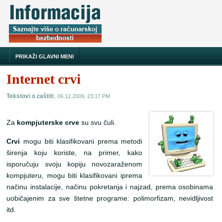
PRIKAŽI GLAVNI MENI
Internet crvi
,
Tekstovi o zaštiti
06.12.2009, 23:17 PM
Za
kompjuterske crve
su svu čuli.
Crvi
mogu biti klasifikovani prema metodi
širenja koju koriste, na primer, kako
isporučuju svoju kopiju novozaraženom
kompjuteru, mogu biti klasifikovani iprema
načinu instalacije, načinu pokretanja i najzad, prema osobinama
uobičajenim za sve štetne programe: polimorfizam, nevidljivost
itd.