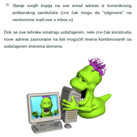
Slanje svojih kopija na sve email adrese iz korisnikovog
poštanskog sandučeta (crvi čak mogu da "odgovore" na
neotvorene mail-ove u inbox-u)
Dok se ove tehnike smatraju uobičajenim, neki crvi čak konstruišu
nove adrese zasnovane na listi mogućih imena kombinovanih sa
uobičajenim imenima domena.