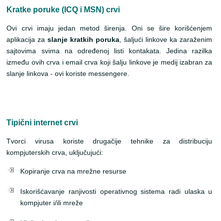
Kratke poruke (ICQ i MSN) crvi
Ovi crvi imaju jedan metod širenja. Oni se šire korišćenjem
aplikacija za
slanje kratkih poruka
, šaljući linkove ka zaraženim
sajtovima svima na određenoj listi kontakata. Jedina razilka
između ovih crva i email crva koji šalju linkove je medij izabran za
slanje
linkova - ovi koriste messengere.
Tipični internet crvi
Tvorci virusa koriste drugačije tehnike za distribuciju
kompjuterskih crva, uključujući:
Kopiranje crva na mrežne resurse
Iskorišćavanje ranjivosti operativnog sistema radi ulaska u
kompjuter i/ili mreže