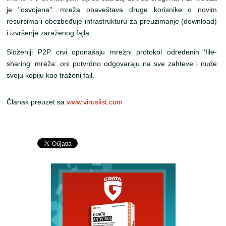
je
"osvojena"
: mreža obaveštava druge korisnike o novim
resursima i obezbeđuje infrastrukturu za preuzimanje (download)
i izvršenje zaraženog fajla.
Složeniji P2P crvi oponašaju mrežni protokol određenih 'file-
sharing' mreža: oni potvrdno odgovaraju na sve zahteve i nude
svoju kopiju
k
ao traženi fajl
.
Članak preuzet sa
www.viruslist.com