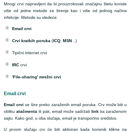
Mnogi crvi napravljeni da bi prouzrokovali značajnu štetu koriste
više od jedne metode za širenje kao i više od jednog načina
infekcije. Metod
e
su slede
će
:
Email crvi
Crvi kratkih poruka
(
ICQ
,
MSN
...)
Tipični internet crvi
IRC
crvi
'File-sharing' mrežni crvi
Email crvi
Email crvi
se šire preko zaraženih email poruka. Crv može biti u
obliku
atačmenta
ili pak, email može sadržati
link
ka zaraženom
sajtu. Kako god, u oba slučaja, email je transportno sredstvo.
U prvom slučaju crv će biti aktiviran kada korisnik klikne na