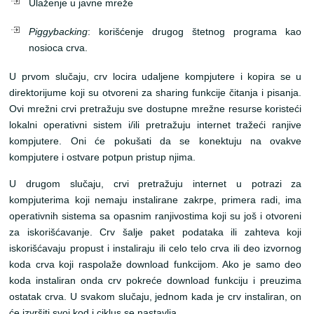
Ulaženje u javne mreže
Piggybacking
: korišćenje drugog štetnog programa kao
nosioca crva.
U prvom slučaju, crv locira udaljene kompjutere i kopira se u
direktorijume koji su otvoreni za
sharing
funkcije čitanja i pisanja.
Ovi mrežni crvi pretražuju sve dostupne mrežne resurse koristeći
lokalni operativni sistem i/ili pretražuju internet tražeći ranjive
kompjutere. Oni će pokušati da se konektuju na ovakve
kompjutere i ostvare potpun pristup njima.
U drugom slučaju, crvi pretražuju internet u potrazi za
kompjuterima koji nemaju instalirane zakrpe, primera radi, ima
operativnih sistema sa opasnim ranjivostima koji su još i otvoreni
za iskorišćavanje. Crv šalje paket podataka ili zahteva
koji
iskorišćavaju propust i instaliraju
ili celo telo crva ili deo izvornog
koda crva koji raspolaže download funkcijom. Ako je
samo deo
koda
instaliran
onda crv pokreće
download
funkciju i preuzima
ostatak crva
. U svakom slučaju, jednom kada je crv instaliran, on
će izvršiti svoj kod i ciklus se nastavlja.