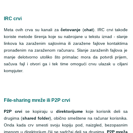
IRC crvi
Meta ovih crva su kanali za
četovanje
(
chat
). IRC crvi takođe
koriste metode širenja koje su nabrojane u tekstu iznad - slanje
linkova ka zaraženim sajtovima ili zaražene fajlove kontaktima
pronađenim na
zaraženo
m računaru
. Slanje zaraženih fajlova je
manje delotvorno utoliko što primalac mora da potvrdi prijem,
sačuva fajl i otvori ga i tek time omogući crvu ulazak u ciljani
kompjuter.
File-sharing mreže ili P2P crvi
P2P crvi
se kopiraju u
direktorijume
koje korisnik deli sa
drugima (
shared folder
), obično smeštene na računar korisnika.
Onda kada crv smesti svoju kopiju pod
,
naizgled,
bezopasnim
imenom u direktorijum čiji se sadržaj deli sa drugima,
P2P mreža