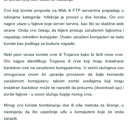
Crvi koji koriste
propuste na
Web ili FTP server
ima
potpadaju u
odvojene kategorije. Infekcija je proces u dva koraka. Ovi crvi
najpre ulaze u fajl
ove koje server servira
, kao što su statične web
strane. Onda crvi čekaju da klijent pristupi zaraženim fajlovima i
napadaju određeni kompjuter. Ovako zaraženi kompjuteri se tada
koriste kao podloga za buduće napade.
Neki
pisci
virusa koriste crve ili Trojance kako bi širili nove crve.
Oni najpre identifikuju Trojance ili crve koji imaju instalirane
backdoor-ove na zaraženim kompjuterima. U većini slučajeva ovo
omogućava onom ko upravlja procesom da šalje komande
zaraženom kompjuteru: takvim zombi uređajima koji imaju
instaliran backdoor može se narediti da preuzmu (download
-uju
) i
izvrše fajlove - u ovom slučaju kopije novog crva.
Mnogi crvi koriste kombinaciju dve ili više metoda za širenje, u
nastojanju da što uspešnije uđu u kompjutere koje će onda
zaraziti.