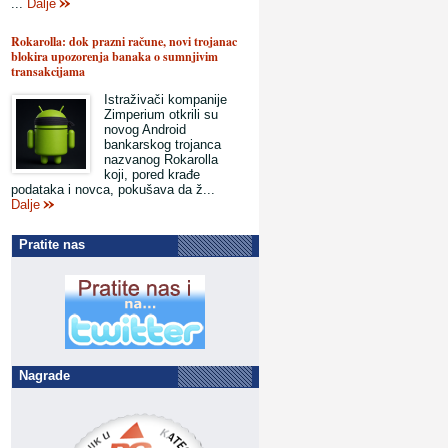
...
Dalje
Rokarolla: dok prazni račune, novi trojanac
blokira upozorenja banaka o sumnjivim
transakcijama
Istraživači kompanije
Zimperium otkrili su
novog Android
bankarskog trojanca
nazvanog Rokarolla
koji, pored krađe
podataka i novca, pokušava da ž...
Dalje
Pratite nas
Nagrade