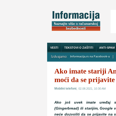
VESTI
TEKSTOVI O ZAŠTITI
ANTI-SPAM
Izdvajamo:
|
Informacija.rs na Facebook-u
O NAMA
Ako imate stariji A
moći da se prijavit
,
Mobilni telefoni
02.08.2021, 10:30 AM
Ako još uvek imate uređaj s
(Gingerbread) ili starijim, Google
neće dozvoliti da se prijavite na