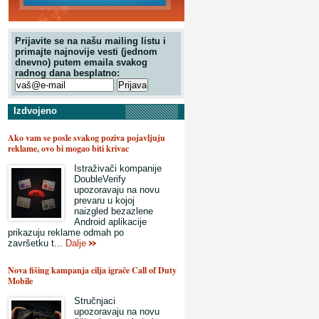
Prijavite se na našu mailing listu i
primajte najnovije vesti (jednom
dnevno) putem emaila svakog
radnog dana besplatno:
Izdvojeno
Ako vam se posle svakog poziva pojavljuju
reklame, ovo bi mogao biti krivac
Istraživači kompanije
DoubleVerify
upozoravaju na novu
prevaru u kojoj
naizgled bezazlene
Android aplikacije
prikazuju reklame odmah po
završetku t...
Dalje
Nova fišing kampanja cilja igrače Call of Duty
Mobile
Stručnjaci
upozoravaju na novu