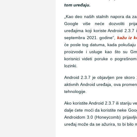
tom uređaju.
„Kao deo naših stalnih napora da zaš
Google više neće dozvoliti prij
uređajima koji koriste Android 2.3.7 il
septembra 2021. godine“,
kažu iz 
će posle tog datuma, kada pokušaju 
proizvode i usluge kao što su Gm
korisnici videti poruke o pogrešnom
lozinki.
Android 2.3.7 je objavljen pre skoro 
aktivnih Android uređaja, ova promena c
tehnologije.
Ako koristite Android 2.3.7 ili starij
dalje ćete moći da koristite neke Go
Androidom 3.0 (Honeycomb) prijavlji
uređaj može da se ažurira, to bi bilo 