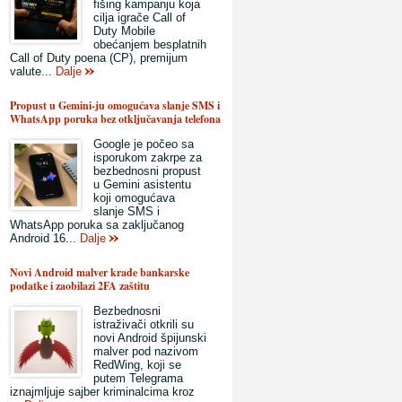
fišing kampanju koja
cilja igrače Call of
Duty Mobile
obećanjem besplatnih
Call of Duty poena (CP), premijum
valute...
Dalje
Propust u Gemini-ju omogućava slanje SMS i
WhatsApp poruka bez otključavanja telefona
Google je počeo sa
isporukom zakrpe za
bezbednosni propust
u Gemini asistentu
koji omogućava
slanje SMS i
WhatsApp poruka sa zaključanog
Android 16...
Dalje
Novi Android malver krade bankarske
podatke i zaobilazi 2FA zaštitu
Bezbednosni
istraživači otkrili su
novi Android špijunski
malver pod nazivom
RedWing, koji se
putem Telegrama
iznajmljuje sajber kriminalcima kroz