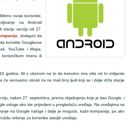
titimo svoje korisnike,
avljivanje na Android
i stariju verziju od 27.
kompanije
, dodajući da
da koristite Googleove
ail, YouTube i Mape,
 korisničkom imenu ili
10 godina. Ali s obzirom na to da trenutno ima više od tri milijarde
́e verovatno uticati na ne mali broj ljudi koji se i dalje drže starije
u verziju, nakon 27. septembra, prema objašnjenju koje je dao Google, i
ogle usluge ako ste prijavljeni u pregledaču uređaja. Na uređajima sa
vanje na Google naloge i dalje je moguće, kaže kompanija, pa ako
možda rešenje za korisnike starijih uređaja.