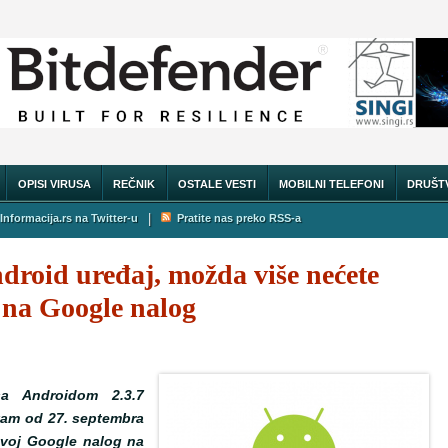
OPISI VIRUSA
REČNIK
OSTALE VESTI
MOBILNI TELEFONI
DRUŠT
|
Informacija.rs na Twitter-u
Pratite nas preko RSS-a
ndroid uređaj, možda više nećete
e na Google nalog
a Androidom 2.3.7
 vam od 27. septembra
 svoj Google nalog na