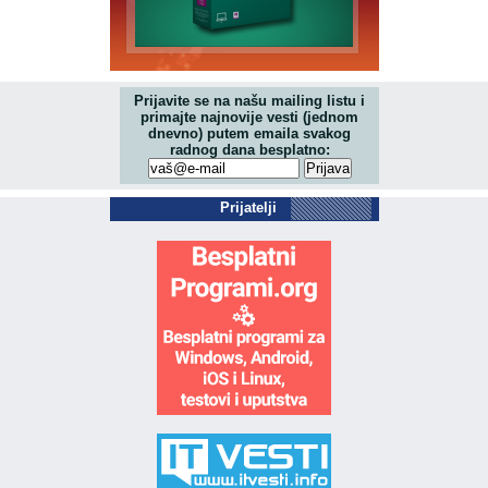
Prijavite se na našu mailing listu i
primajte najnovije vesti (jednom
dnevno) putem emaila svakog
radnog dana besplatno:
Prijatelji