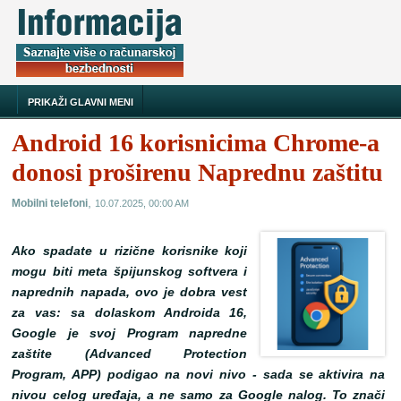
PRIKAŽI GLAVNI MENI
Android 16 korisnicima Chrome-a
donosi proširenu Naprednu zaštitu
,
Mobilni telefoni
10.07.2025, 00:00 AM
Ako spadate u rizične korisnike koji
mogu biti meta špijunskog softvera i
naprednih napada, ovo je dobra vest
za vas: sa dolaskom Androida 16,
Google je svoj Program napredne
zaštite (Advanced Protection
Program, APP) podigao na novi nivo - sada se aktivira na
nivou celog uređaja, a ne samo za Google nalog. To znači