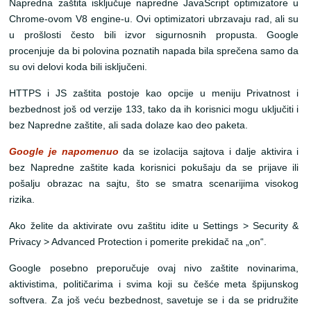
Napredna zaštita isključuje napredne JavaScript optimizatore u
Chrome-ovom V8 engine-u. Ovi optimizatori ubrzavaju rad, ali su
u prošlosti često bili izvor sigurnosnih propusta. Google
procenjuje da bi polovina poznatih napada bila sprečena samo da
su ovi delovi koda bili isključeni.
HTTPS i JS zaštita postoje kao opcije u meniju Privatnost i
bezbednost još od verzije 133, tako da ih korisnici mogu uključiti i
bez Napredne zaštite, ali sada dolaze kao deo paketa.
Google je napomenuo
da se izolacija sajtova i dalje aktivira i
bez Napredne zaštite kada korisnici pokušaju da se prijave ili
pošalju obrazac na sajtu, što se smatra scenarijima visokog
rizika.
Ako želite da aktivirate ovu zaštitu idite u Settings > Security &
Privacy > Advanced Protection i pomerite prekidač na „on“.
Google posebno preporučuje ovaj nivo zaštite novinarima,
aktivistima, političarima i svima koji su češće meta špijunskog
softvera. Za još veću bezbednost, savetuje se i da se pridružite