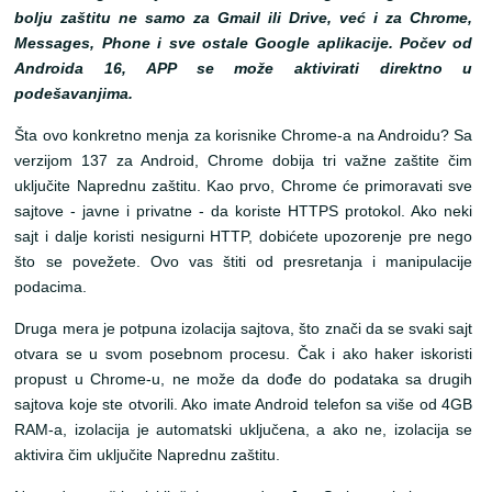
bolju zaštitu ne samo za Gmail ili Drive, već i za Chrome,
Messages, Phone i sve ostale Google aplikacije. Počev od
Androida 16, APP se može aktivirati direktno u
podešavanjima.
Šta ovo konkretno menja za korisnike Chrome-a na Androidu? Sa
verzijom 137 za Android, Chrome dobija tri važne zaštite čim
uključite Naprednu zaštitu. Kao prvo, Chrome će primoravati sve
sajtove - javne i privatne - da koriste HTTPS protokol. Ako neki
sajt i dalje koristi nesigurni HTTP, dobićete upozorenje pre nego
što se povežete. Ovo vas štiti od presretanja i manipulacije
podacima.
Druga mera je potpuna izolacija sajtova, što znači da se svaki sajt
otvara se u svom posebnom procesu. Čak i ako haker iskoristi
propust u Chrome-u, ne može da dođe do podataka sa drugih
sajtova koje ste otvorili. Ako imate Android telefon sa više od 4GB
RAM-a, izolacija je automatski uključena, a ako ne, izolacija se
aktivira čim uključite Naprednu zaštitu.