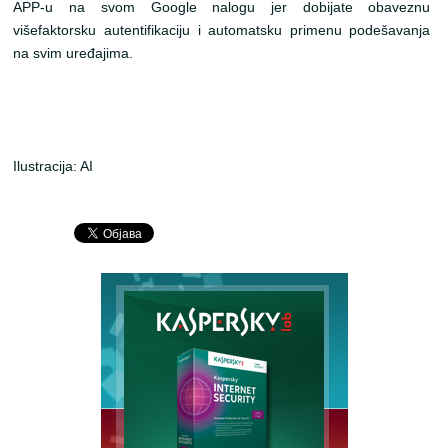
APP-u na svom Google nalogu jer dobijate obaveznu
višefaktorsku autentifikaciju i automatsku primenu podešavanja
na svim uređajima.
Ilustracija: AI