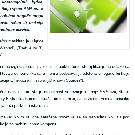
komercijalnih igrica.
se šalju spam SMS-ovi o
 neobično događa mogu
nski račun ili reakcija
upotrebe servisa.
lefon maskiran je u igrice
anted“, „Theft Auto 3“,
“.
o ne izgledaju sumnjivo, čak ni uprkos tome što aplikacije ne dolaze sa
htevaju od korisnika da u meniju podešavanja telefona omoguće funkciju
kacija iz nepoznatih izvora („Unknown Sources“).
ične dozvole kao što je mogućnost surfovanja i slanje SMS-ova, što je
ry Birds nikada neće zatražiti od korisnika, ali na žalost, većina korisnika
a traži prilikom instaliranja.
, malver kojim su one zaražene povezuje se sa serverima koji su pod
ukcije za mobilnu spam kampanju.