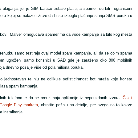
aganja, jer je SIM kartice trebalo platiti, a spameri su bili i ograničeni
ve u kojoj se nalaze i žrtve da bi se izbeglo plaćanje slanja SMS poruka u
škovi. Malver omogućava spamerima da vode kampanje sa bilo kog mesta
trenutku samo testiraju ovaj model spam kampanje, ali da se obim spama
m ugroženi samo korisnici u SAD gde je zaraženo oko 800 mobilnih
oja dnevno pošalje više od pola miliona poruka.
o jednostavan te nju ne odlikuje sofisticiranost bot mreža koje koriste
talasa spam kampanja.
lnih telefona je da ne preuzimaju aplikacije iz nepouzdanih izvora.
Čak i
a Google Play marketa
, obratite pažnju na detalje, pre svega na to kakve
 instaliranja.