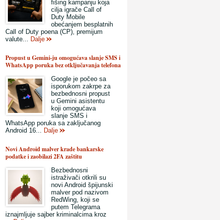
fišing kampanju koja
cilja igrače Call of
Duty Mobile
obećanjem besplatnih
Call of Duty poena (CP), premijum
valute...
Dalje
Propust u Gemini-ju omogućava slanje SMS i
WhatsApp poruka bez otključavanja telefona
Google je počeo sa
isporukom zakrpe za
bezbednosni propust
u Gemini asistentu
koji omogućava
slanje SMS i
WhatsApp poruka sa zaključanog
Android 16...
Dalje
Novi Android malver krade bankarske
podatke i zaobilazi 2FA zaštitu
Bezbednosni
istraživači otkrili su
novi Android špijunski
malver pod nazivom
RedWing, koji se
putem Telegrama
iznajmljuje sajber kriminalcima kroz