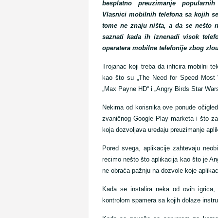
besplatno preuzimanje popularnih 
Vlasnici mobilnih telefona sa kojih 
tome ne znaju ništa, a da se nešto
saznati kada ih iznenadi visok telefo
operatera mobilne telefonije zbog zlo
Trojanac koji treba da inficira mobilni te
kao što su „The Need for Speed Most W
„Max Payne HD“ i „Angry Birds Star Wars
Nekima od korisnika ove ponude očigledn
zvaničnog Google Play marketa i što za
koja dozvoljava uređaju preuzimanje apli
Pored svega, aplikacije zahtevaju neob
recimo nešto što aplikacija kao što je Ang
ne obraća pažnju na dozvole koje aplikacij
Kada se instalira neka od ovih igrica
kontrolom spamera sa kojih dolaze instr