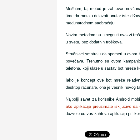
Međutim, taj metod je zahtevao novčana ul
time da moraju delovati unutar iste drža
međunarodnom saobraćaju.
Novim metodom su izbegnuti ovakvi tro
u svetu, bez dodatnih troškova.
Stručnjaci smatraju da spameri u ovom 
povećava. Trenutno su ovom kampanjo
telefona, koji ulaze u sastav bot mreže k
Iako je koncept ove bot mreže relativn
desktop računare, ona je vesnik novog 
Najbolji savet za korisnike Android mobi
ako aplikacije preuzimate isključivo s
dozvole od vas zahteva aplikacija prilikom