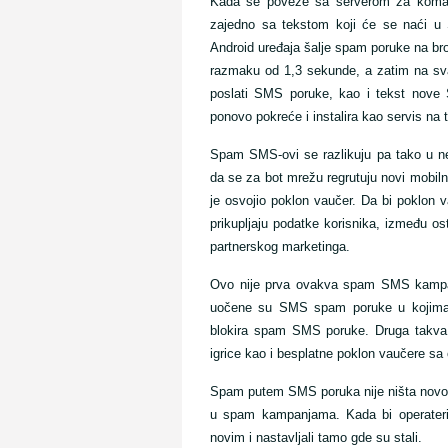
Kada se poveže sa serverom za komadnu 
zajedno sa tekstom koji će se naći 
Android uređaja šalje spam poruke na bro
razmaku od 1,3 sekunde, a zatim na sva
poslati SMS poruke, kao i tekst nove 
ponovo pokreće i instalira kao servis na 
Spam SMS-ovi se razlikuju pa tako u ne
da se za bot mrežu regrutuju novi mobiln
je osvojio poklon vaučer. Da bi poklon v
prikupljaju podatke korisnika, između o
partnerskog marketinga.
Ovo nije prva ovakva spam SMS kampanja
uočene su SMS spam poruke u kojima je
blokira spam SMS poruke. Druga takva 
igrice kao i besplatne poklon vaučere sa
Spam putem SMS poruka nije ništa novo. N
u spam kampanjama. Kada bi operateri pr
novim i nastavljali tamo gde su stali.