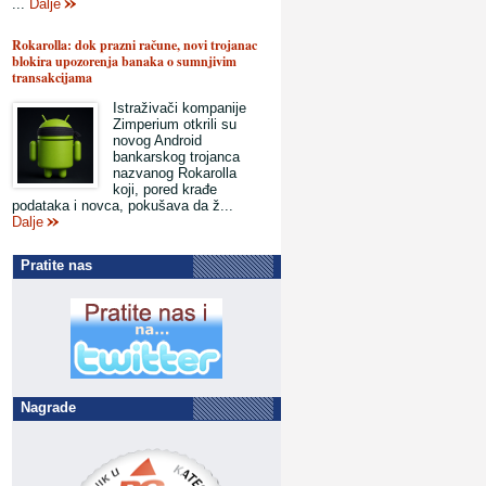
...
Dalje
Rokarolla: dok prazni račune, novi trojanac
blokira upozorenja banaka o sumnjivim
transakcijama
Istraživači kompanije
Zimperium otkrili su
novog Android
bankarskog trojanca
nazvanog Rokarolla
koji, pored krađe
podataka i novca, pokušava da ž...
Dalje
Pratite nas
Nagrade