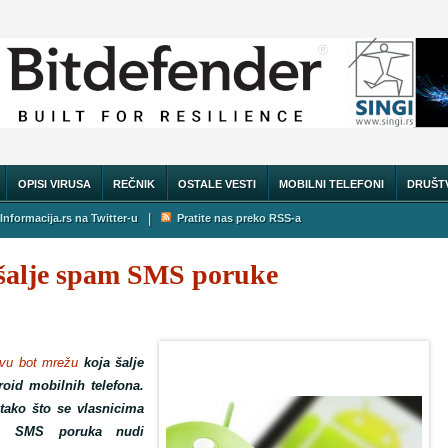
OPISI VIRUSA
REČNIK
OSTALE VESTI
MOBILNI TELEFONI
DRUŠT
|
Informacija.rs na Twitter-u
Pratite nas preko RSS-a
 šalje spam SMS poruke
novu bot mrežu
koja šalje
id mobilnih telefona.
tako što se vlasnicima
em SMS poruka nudi