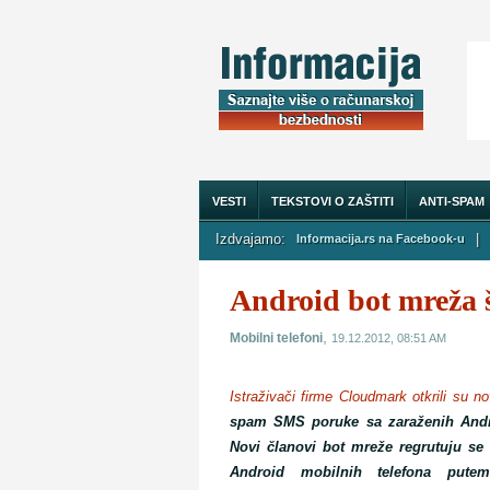
VESTI
TEKSTOVI O ZAŠTITI
ANTI-SPAM
Izdvajamo:
|
Informacija.rs na Facebook-u
O NAMA
Android bot mreža
,
Mobilni telefoni
19.12.2012, 08:51 AM
Istraživači firme Cloudmark otkrili su 
spam SMS poruke sa zaraženih Andro
Novi članovi bot mreže regrutuju se 
Android mobilnih telefona put