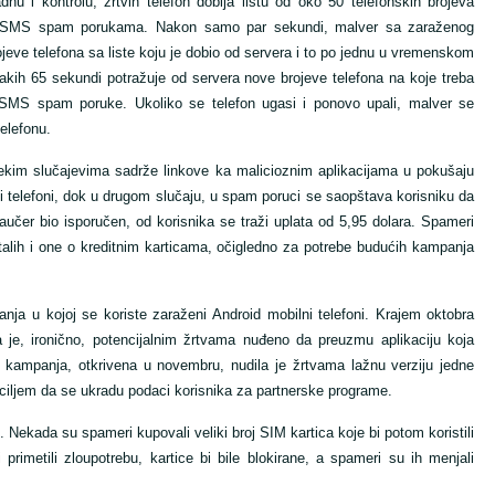
i kontrolu, žrtvin telefon dobija listu od oko 50 telefonskih brojeva
u SMS spam porukama. Nakon samo par sekundi, malver sa zaraženog
jeve telefona sa liste koju je dobio od servera i to po jednu u vremenskom
kih 65 sekundi potražuje od servera nove brojeve telefona na koje treba
SMS spam poruke. Ukoliko se telefon ugasi i ponovo upali, malver se
telefonu.
kim slučajevima sadrže linkove ka malicioznim aplikacijama u pokušaju
i telefoni, dok u drugom slučaju, u spam poruci se saopštava korisniku da
aučer bio isporučen, od korisnika se traži uplata od 5,95 dolara. Spameri
stalih i one o kreditnim karticama, očigledno za potrebe budućih kampanja
 u kojoj se koriste zaraženi Android mobilni telefoni. Krajem oktobra
, ironično, potencijalnim žrtvama nuđeno da preuzmu aplikaciju koja
kampanja, otkrivena u novembru, nudila je žrtvama lažnu verziju jedne
 ciljem da se ukradu podaci korisnika za partnerske programe.
ekada su spameri kupovali veliki broj SIM kartica koje bi potom koristili
imetili zloupotrebu, kartice bi bile blokirane, a spameri su ih menjali