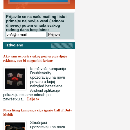
Prijavite se na našu mailing listu i
primajte najnovije vesti (jednom
dnevno) putem emaila svakog
radnog dana besplatno:
Izdvojeno
Ako vam se posle svakog poziva pojavljuju
reklame, ovo bi mogao biti krivac
Istraživači kompanije
DoubleVerify
upozoravaju na novu
prevaru u kojoj
naizgled bezazlene
Android aplikacije
prikazuju reklame odmah po
završetku t...
Dalje
Nova fišing kampanja cilja igrače Call of Duty
Mobile
Stručnjaci
upozoravaju na novu