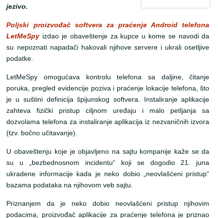
jezivo.
Poljski proizvođač softvera za praćenje Android telefona
LetMeSpy
izdao je obaveštenje za kupce u kome se navodi da
su nepoznati napadači hakovali njihove servere i ukrali osetljive
podatke.
LetMeSpy omogućava kontrolu telefona sa daljine, čitanje
poruka, pregled evidencije poziva i praćenje lokacije telefona, što
je u suštini definicija špijunskog softvera. Instaliranje aplikacije
zahteva fizički pristup ciljnom uređaju i malo petljanja sa
dozvolama telefona za instaliranje aplikacija iz nezvaničnih izvora
(tzv. bočno učitavanje).
U obaveštenju koje je objavljeno na sajtu kompanije kaže se da
su u „bezbednosnom incidentu“ koji se dogodio 21. juna
ukradene informacije kada je neko dobio „neovlašćeni pristup“
bazama podataka na njihovom veb sajtu.
Priznanjem da je neko dobio neovlašćeni pristup njihovim
podacima, proizvođač aplikacije za praćenje telefona je priznao