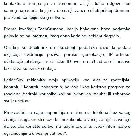
kontaktirao kompaniju za komentar, ali je dobio odgovor od
samog napadača, koji je tvrdio da je zauzeo širok pristup domenu
proizvođača špijunskog softvera.
Prema izveštaju TechCruncha, kopija hakovane baze podataka
pojavila se na internetu istog dana kada se incident dogodio.
Oni koji su dobili link do ukradenih podataka kažu da podaci
uključuju evidencije poziva, poruke, geolokacije, IP adrese,
evidencije plaćanja, korisničke ID-ove, e-mail adrese i hešove
lozinki za korisničke naloge.
LetMeSpy reklamira svoju aplikaciju kao alat za roditeljsku
kontrolu i kontrolu zaposlenih, pa čak i kao koristan program za
rasejane Android korisnike koji su skloni da izgube ili zaborave
svoje telefone.
Proizvođač na sajtu napominje da „kontrola telefona bez vašeg
znanja i saglasnosti može biti nezakonita u vašoj zemlji“ i savetuje
da se, ako koristite softver na tuđem telefonu, „uvek informišete o
ograničenjima u vezi privatnosti“.