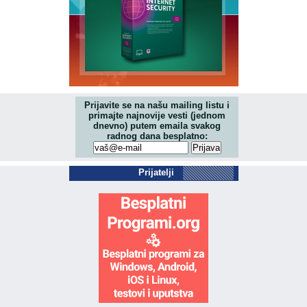
Prijavite se na našu mailing listu i
primajte najnovije vesti (jednom
dnevno) putem emaila svakog
radnog dana besplatno:
Prijatelji