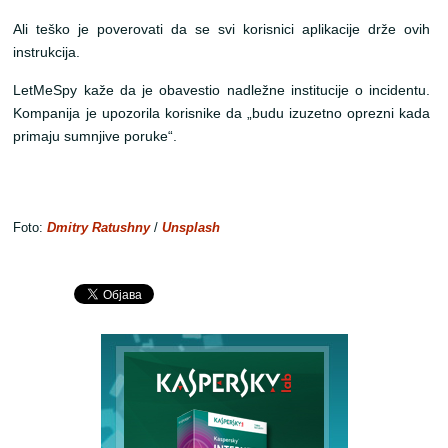
Ali teško je poverovati da se svi korisnici aplikacije drže ovih
instrukcija.
LetMeSpy kaže da je obavestio nadležne institucije o incidentu.
Kompanija je upozorila korisnike da „budu izuzetno oprezni kada
primaju sumnjive poruke“.
Foto:
Dmitry Ratushny
/
Unsplash