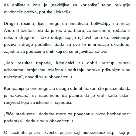
da aplikacija koja je „nevidljiva za korisnika“ tajno prikuplja
evidencije poziva, poruke i lokaciju.
Drugim rečima, ljudi mogu da instaliraju LetMeSpy na nečiji
Android telefon, bilo da je reč o partneru, zaposlenom, rođaku ili
nekom drugom, i tako dobiju kopije njihovih poruka, evidencije
poziva i druge podatke. Sada su sve te informacije ukradene,
zajedno sa podacima onih koji su se prijavili za softver.
„Kao rezultat napada, kriminalci su dobili pristup e-mail
adresama, brojevima telefona i sadržaju poruka prikupljenih na
nalozima“, navodi se u obaveštenju.
Kompanija je onemogućila uslugu odmah nakon što je saznala da
je hakovana, uz napomenu da planira da je vrati kada ukloni
ranjivost koju su iskoristili napadači.
„Biće preduzete i dodatne mere za povećanje nivoa bezbednosti
podataka“, dodaje se u obaveštenju.
O incidentu je prvi izvestio poljski sajt niebezpiecznik.pl, koji je