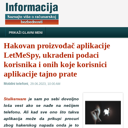
PRIKAŽI GLAVNI MENI
Hakovan proizvođač aplikacije
LetMeSpy, ukradeni podaci
korisnika i onih koje korisnici
aplikacije tajno prate
,
Mobilni telefoni
29.06.2023, 10:00 AM
Stalkerware
je sam po sebi dovoljno
loša vest ako se nađe na nečijem
telefonu. Ali kad sve ono što takva
aplikacija može da prikupi procuri
zbog hakerskog napada onda je to