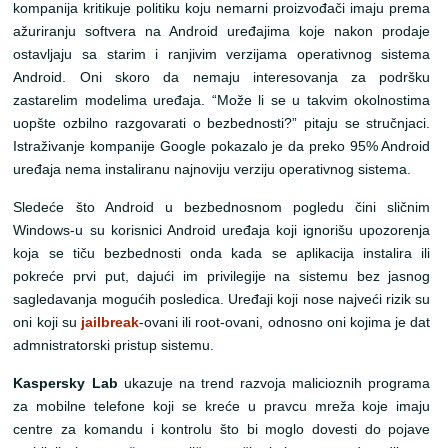
kompanija kritikuje politiku koju nemarni proizvođači imaju prema
ažuriranju softvera na Android uređajima koje nakon prodaje
ostavljaju sa starim i ranjivim verzijama operativnog sistema
Android. Oni skoro da nemaju interesovanja za podršku
zastarelim modelima uređaja. “Može li se u takvim okolnostima
uopšte ozbilno razgovarati o bezbednosti?” pitaju se stručnjaci.
Istraživanje kompanije Google pokazalo je da preko 95% Android
uređaja nema instaliranu najnoviju verziju operativnog sistema.
Sledeće što Android u bezbednosnom pogledu čini sličnim
Windows-u su korisnici Android uređaja koji ignorišu upozorenja
koja se tiču bezbednosti onda kada se aplikacija instalira ili
pokreće prvi put, dajući im privilegije na sistemu bez jasnog
sagledavanja mogućih posledica. Uređaji koji nose najveći rizik su
oni koji su
jailbreak
-ovani ili root-ovani, odnosno oni kojima je dat
admnistratorski pristup sistemu.
Kaspersky Lab
ukazuje na trend razvoja malicioznih programa
za mobilne telefone koji se kreće u pravcu mreža koje imaju
centre za komandu i kontrolu što bi moglo dovesti do pojave