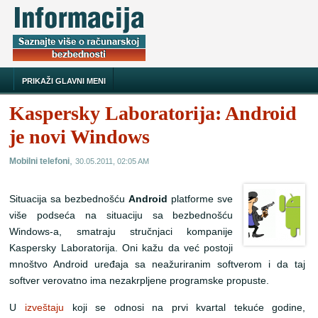
PRIKAŽI GLAVNI MENI
Kaspersky Laboratorija: Android
je novi Windows
,
Mobilni telefoni
30.05.2011, 02:05 AM
Situacija sa bezbednošću
Android
platforme sve
više podseća na situaciju sa bezbednošću
Windows-a, smatraju stručnjaci kompanije
Kaspersky Laboratorija. Oni kažu da već postoji
mnoštvo Android uređaja sa neažuriranim softverom i da taj
softver verovatno ima nezakrpljene programske propuste.
U
izveštaju
koji se odnosi na prvi kvartal tekuće godine,