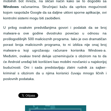
mobilnih bot mreža, na sličan način kako se to dogodilo sa
Windows
računarima. Stručnjaci kažu da uprkos mogućnosti
kojom raspolaže Google da sa daljine ukloni sporne aplikacije, ovi
kontrolni sistemi mogu biti zaobiđeni.
U prilog ovakvim predviđanjima govori i podatak da se broj
malware-a ove godine dvostruko povećao u odnosu na
prošlogodišnjih 500 malicioznih programa. Iako je ovo dramatičan
porast broja malicioznih programa, to ni izbliza nije onaj broj
malware-a koji ugrožavaju računare korisnika Windows-a.
Međutim, ovakav trend deluje uznemirujuće s obzirom na to da
će Android uređaji biti korišćeni kao mobilni novčanici u najskorijoj
budućnosti. Oni i sada predstavljaju zlatni rudnik za sajber-
kriminal s obzirom da u njima korisnici čuvaju mnogo ličnih i
poslovnih podataka.