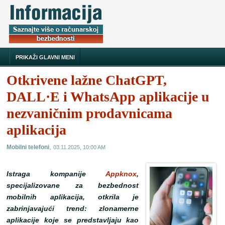
PRIKAŽI GLAVNI MENI
Otkrivene lažne ChatGPT,
DALL·E i WhatsApp aplikacije u
nezvaničnim prodavnicama
aplikacija
,
Mobilni telefoni
03.11.2025, 10:00 AM
Istraga kompanije
Appknox
,
specijalizovane za bezbednost
mobilnih aplikacija, otkrila je
zabrinjavajući trend: zlonamerne
aplikacije koje se predstavljaju kao