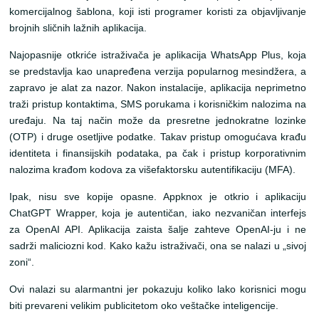
komercijalnog šablona, koji isti programer koristi za objavljivanje
brojnih sličnih lažnih aplikacija.
Najopasnije otkriće istraživača je aplikacija WhatsApp Plus, koja
se predstavlja kao unapređena verzija popularnog mesindžera, a
zapravo je alat za nazor. Nakon instalacije, aplikacija neprimetno
traži pristup kontaktima, SMS porukama i korisničkim nalozima na
uređaju. Na taj način može da presretne jednokratne lozinke
(OTP) i druge osetljive podatke. Takav pristup omogućava krađu
identiteta i finansijskih podataka, pa čak i pristup korporativnim
nalozima krađom kodova za višefaktorsku autentifikaciju (MFA).
Ipak, nisu sve kopije opasne. Appknox je otkrio i aplikaciju
ChatGPT Wrapper, koja je autentičan, iako nezvaničan interfejs
za OpenAI API. Aplikacija zaista šalje zahteve OpenAI-ju i ne
sadrži maliciozni kod. Kako kažu istraživači, ona se nalazi u „sivoj
zoni“.
Ovi nalazi su alarmantni jer pokazuju koliko lako korisnici mogu
biti prevareni velikim publicitetom oko veštačke inteligencije.