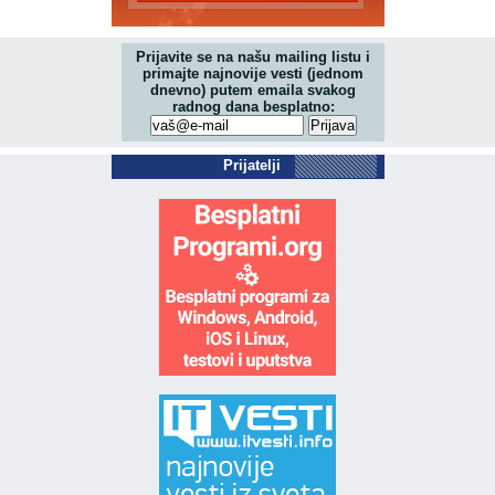
Prijavite se na našu mailing listu i
primajte najnovije vesti (jednom
dnevno) putem emaila svakog
radnog dana besplatno:
Prijatelji