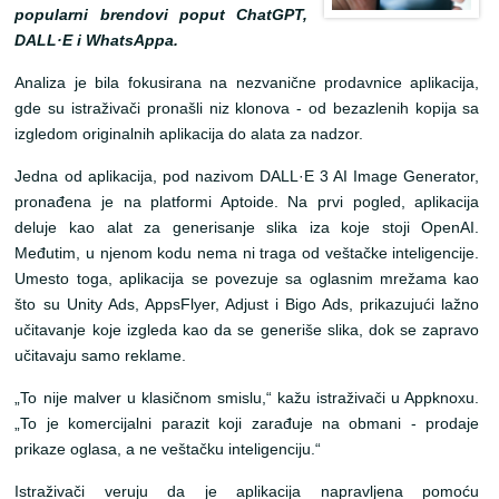
popularni brendovi poput ChatGPT,
DALL·E i WhatsAppa.
Analiza je bila fokusirana na nezvanične prodavnice aplikacija,
gde su istraživači pronašli niz klonova - od bezazlenih kopija sa
izgledom originalnih aplikacija do alata za nadzor.
Jedna od aplikacija, pod nazivom DALL·E 3 AI Image Generator,
pronađena je na platformi Aptoide. Na prvi pogled, aplikacija
deluje kao alat za generisanje slika iza koje stoji OpenAI.
Međutim, u njenom kodu nema ni traga od veštačke inteligencije.
Umesto toga, aplikacija se povezuje sa oglasnim mrežama kao
što su Unity Ads, AppsFlyer, Adjust i Bigo Ads, prikazujući lažno
učitavanje koje izgleda kao da se generiše slika, dok se zapravo
učitavaju samo reklame.
„To nije malver u klasičnom smislu,“ kažu istraživači u Appknoxu.
„To je komercijalni parazit koji zarađuje na obmani - prodaje
prikaze oglasa, a ne veštačku inteligenciju.“
Istraživači veruju da je aplikacija napravljena pomoću