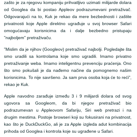
zašto je za njegovu kompaniju prihvatljivo uzimati milijarde dolara
od Googlea da bi postao Appleov podrazumevani pretraživač.
Odgovarajući na to, Kuk je rekao da mere bezbednosti i zaštite
privatnosti koje Apple direktno ugrađuje u svoj browser Safari
omogućavaju korisnicima da i dalje bezbedno pristupaju
"najboljem" pretraživaču.
"Mislim da je njihov (Googleov) pretraživač najbolji. Pogledajte šta
smo uradili sa kontrolama koje smo ugradili. Imamo privatno
pretraživanje weba. Imamo inteligentnu prevenciju praćenja. Ono
što smo pokušali je da nađemo načine da pomognemo našim
korisnicima. To nije savršeno. Ja sam prva osoba koja će to reći",
rekao je Kuk.
Apple navodno zarađuje između 3 i 9 milijardi dolara od svog
ugovora sa Googleom, da bi njegov pretraživač bio
podrazumevan u Appleovom Safariju, Siri web pretrazi i na
drugim mestima. Postoje browseri koji su fokusirani na privatnost,
kao što je DuckDuckGo, ali je za Apple izgleda adut kombinacija
prihoda od Googlea i kontrola koje su ugrađene u Safari.