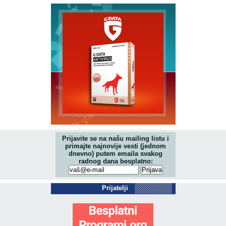
Prijavite se na našu mailing listu i
primajte najnovije vesti (jednom
dnevno) putem emaila svakog
radnog dana besplatno:
Prijatelji