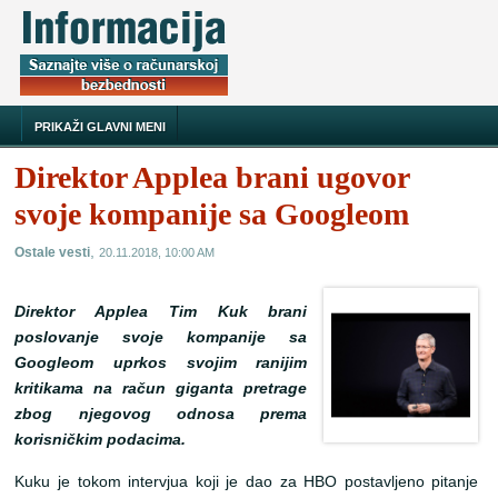
PRIKAŽI GLAVNI MENI
Direktor Applea brani ugovor
svoje kompanije sa Googleom
,
Ostale vesti
20.11.2018, 10:00 AM
Direktor Applea Tim Kuk brani
poslovanje svoje kompanije sa
Googleom uprkos svojim ranijim
kritikama na račun giganta pretrage
zbog njegovog odnosa prema
korisničkim podacima.
Kuku je tokom intervjua koji je dao za HBO postavljeno pitanje