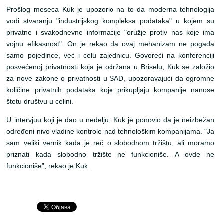
Prošlog meseca Kuk je upozorio na to da moderna tehnologija
vodi stvaranju "industrijskog kompleksa podataka" u kojem su
privatne i svakodnevne informacije "oružje protiv nas koje ima
vojnu efikasnost". On je rekao da ovaj mehanizam ne pogađa
samo pojedince, već i celu zajednicu. Govoreći na konferenciji
posvećenoj privatnosti koja je održana u Briselu, Kuk se založio
za nove zakone o privatnosti u SAD, upozoravajući da ogromne
količine privatnih podataka koje prikupljaju kompanije nanose
štetu društvu u celini.
U intervjuu koji je dao u nedelju, Kuk je ponovio da je neizbežan
određeni nivo vladine kontrole nad tehnološkim kompanijama. "Ja
sam veliki vernik kada je reč o slobodnom tržištu, ali moramo
priznati kada slobodno tržište ne funkcioniše. A ovde ne
funkcioniše”, rekao je Kuk.