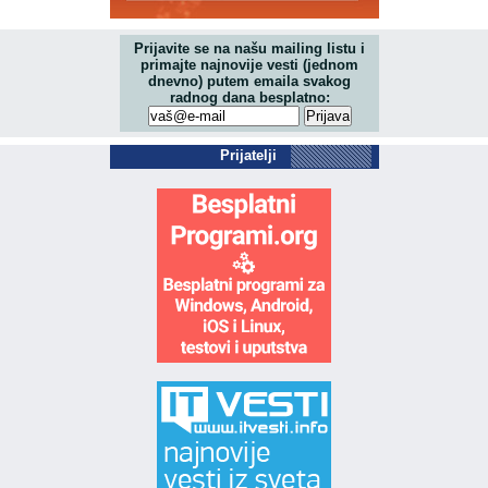
Prijavite se na našu mailing listu i
primajte najnovije vesti (jednom
dnevno) putem emaila svakog
radnog dana besplatno:
Prijatelji