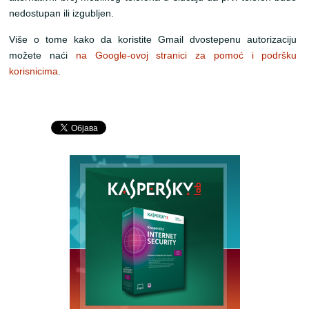
nedostupan ili izgubljen.
Više o tome kako da koristite Gmail dvostepenu autorizaciju
možete naći
na Google-ovoj stranici za pomoć i podršku
korisnicima
.