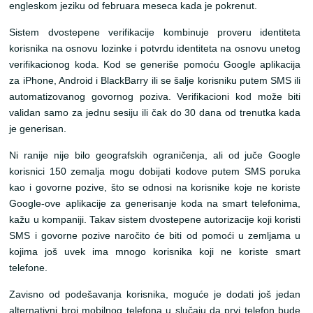
engleskom jeziku od februara meseca kada je pokrenut.
Sistem dvostepene verifikacije kombinuje proveru identiteta
korisnika na osnovu lozinke i potvrdu identiteta na osnovu unetog
verifikacionog koda. Kod se generiše pomoću Google aplikacija
za iPhone, Android i BlackBarry ili se šalje korisniku putem SMS ili
automatizovanog govornog poziva. Verifikacioni kod može biti
validan samo za jednu sesiju ili čak do 30 dana od trenutka kada
je generisan.
Ni ranije nije bilo geografskih ograničenja, ali od juče Google
korisnici 150 zemalja mogu dobijati kodove putem SMS poruka
kao i govorne pozive, što se odnosi na korisnike koje ne koriste
Google-ove aplikacije za generisanje koda na smart telefonima,
kažu u kompaniji. Takav sistem dvostepene autorizacije koji koristi
SMS i govorne pozive naročito će biti od pomoći u zemljama u
kojima još uvek ima mnogo korisnika koji ne koriste smart
telefone.
Zavisno od podešavanja korisnika, moguće je dodati još jedan
alternativni broj mobilnog telefona u slučaju da prvi telefon bude