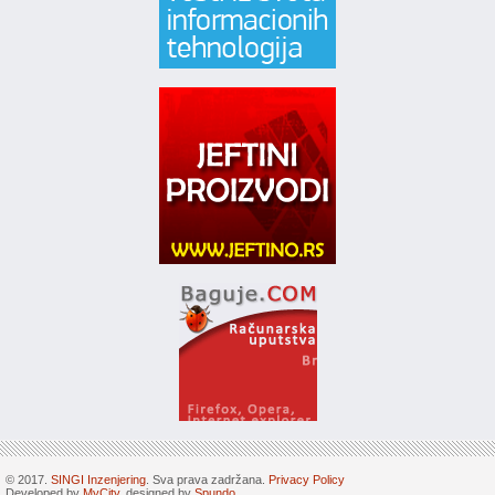
© 2017.
SINGI Inzenjering
. Sva prava zadržana.
Privacy Policy
Developed by
MyCity
, designed by
Spundo
.