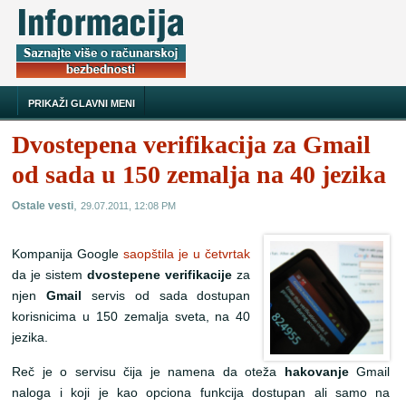
PRIKAŽI GLAVNI MENI
Dvostepena verifikacija za Gmail
od sada u 150 zemalja na 40 jezika
,
Ostale vesti
29.07.2011, 12:08 PM
Kompanija Google
saopštila je u četvrtak
da je sistem
dvostepene verifikacije
za
njen
Gmail
servis od sada dostupan
korisnicima u 150 zemalja sveta, na 40
jezika.
Reč je o servisu čija je namena da oteža
hakovanje
Gmail
naloga i koji je kao opciona funkcija dostupan ali samo na