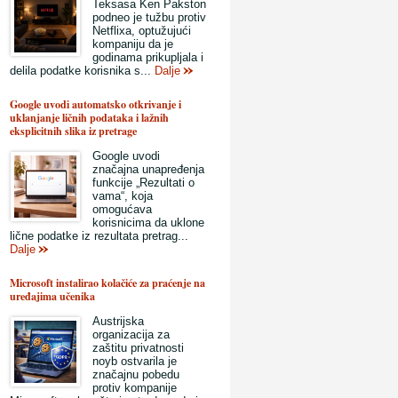
Teksasa Ken Pakston
podneo je tužbu protiv
Netflixa, optužujući
kompaniju da je
godinama prikupljala i
delila podatke korisnika s...
Dalje
Google uvodi automatsko otkrivanje i
uklanjanje ličnih podataka i lažnih
eksplicitnih slika iz pretrage
Google uvodi
značajna unapređenja
funkcije „Rezultati o
vama“, koja
omogućava
korisnicima da uklone
lične podatke iz rezultata pretrag...
Dalje
Microsoft instalirao kolačiće za praćenje na
uređajima učenika
Austrijska
organizacija za
zaštitu privatnosti
noyb ostvarila je
značajnu pobedu
protiv kompanije