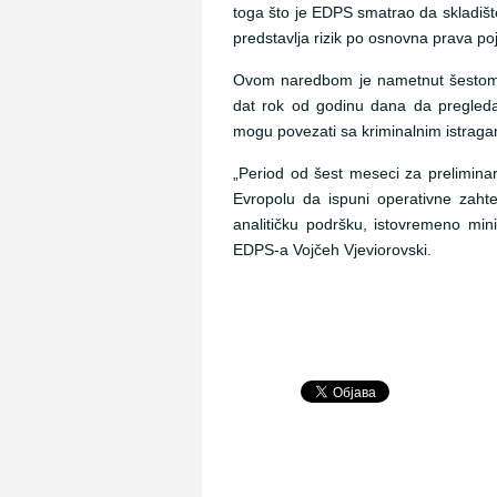
toga što je EDPS smatrao da skladište
predstavlja rizik po osnovna prava po
Ovom naredbom je nametnut šestomeseč
dat rok od godinu dana da pregleda
mogu povezati sa kriminalnim istrag
„Period od šest meseci za preliminarn
Evropolu da ispuni operativne zaht
analitičku podršku, istovremeno minim
EDPS-a Vojčeh Vjeviorovski.