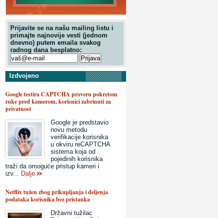
Prijavite se na našu mailing listu i
primajte najnovije vesti (jednom
dnevno) putem emaila svakog
radnog dana besplatno:
Izdvojeno
Google testira CAPTCHA proveru pokretom
ruke pred kamerom, korisnici zabrinuti za
privatnost
Google je predstavio
novu metodu
verifikacije korisnika
u okviru reCAPTCHA
sistema koja od
pojedinih korisnika
traži da omoguće pristup kameri i
izv...
Dalje
Netflix tužen zbog prikupljanja i deljenja
podataka korisnika bez pristanka
Državni tužilac