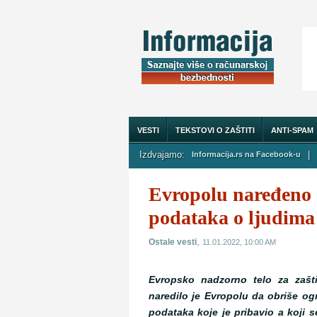
VESTI
TEKSTOVI O ZAŠTITI
ANTI-SPAM
Izdvajamo:
|
Informacija.rs na Facebook-u
O NAMA
Evropolu naređeno 
podataka o ljudima
,
Ostale vesti
11.01.2022, 10:00 AM
Evropsko nadzorno telo za zašt
naredilo je Evropolu da obriše og
podataka koje je pribavio a koji 