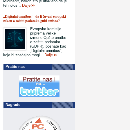
Microsoft, nakon što je utvrđeno da je
tehnološ...
Dalje
„Digitalni omnibus“: da li čuveni evropski
zakon o zaštiti podataka gubi smisao?
Evropska komisija
priprema velike
izmene Opšte uredbe
o zaštiti podataka
(GDPR), poznate kao
„Digitalni omnibus“,
koje bi značajno mogl...
Dalje
Pratite nas
Nagrade