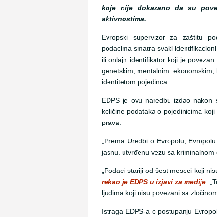
koje nije dokazano da su pove
aktivnostima.
Evropski supervizor za zaštitu p
podacima smatra svaki identifikacioni 
ili onlajn identifikator koji je povezan 
genetskim, mentalnim, ekonomskim, ku
identitetom pojedinca.
EDPS je ovu naredbu izdao nakon š
količine podataka o pojedinicima koj
prava.
„Prema Uredbi o Evropolu, Evropolu
jasnu, utvrđenu vezu sa kriminalnom d
„Podaci stariji od šest meseci koji ni
rekao je EDPS u izjavi za medije
. „
ljudima koji nisu povezani sa zločino
Istraga EDPS-a o postupanju Evropola