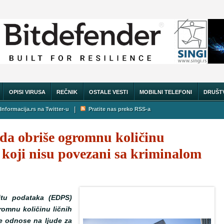
OPISI VIRUSA
REČNIK
OSTALE VESTI
MOBILNI TELEFONI
DRUŠT
|
Informacija.rs na Twitter-u
Pratite nas preko RSS-a
da obriše ogromnu količinu
 koji nisu povezani sa kriminalom
itu podataka (EDPS)
romnu količinu ličnih
se odnose na ljude za