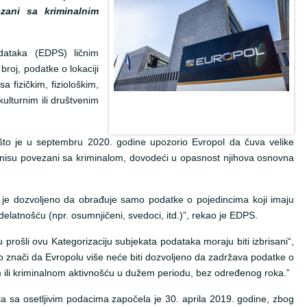
zani sa kriminalnim
odataka (EDPS) ličnim
broj, podatke o lokaciji
sa fizičkim, fiziološkim,
lturnim ili društvenim
to je u septembru 2020. godine upozorio Evropol da čuva velike
i nisu povezani sa kriminalom, dovodeći u opasnost njihova osnovna
 je dozvoljeno da obrađuje samo podatke o pojedincima koji imaju
elatnošću (npr. osumnjičeni, svedoci, itd.)”, rekao je EDPS.
su prošli ovu Kategorizaciju subjekata podataka moraju biti izbrisani“,
To znači da Evropolu više neće biti dozvoljeno da zadržava podatke o
m ili kriminalnom aktivnošću u dužem periodu, bez određenog roka.”
 sa osetljivim podacima započela je 30. aprila 2019. godine, zbog