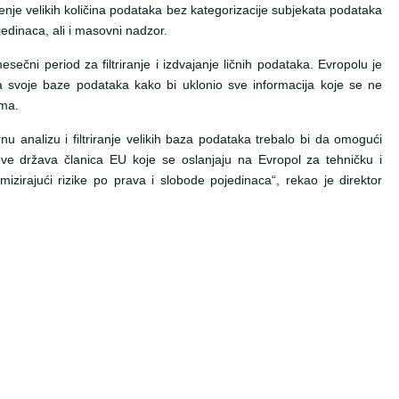
nje velikih količina podataka bez kategorizacije subjekata podataka
jedinaca, ali i masovni nadzor.
ni period za filtriranje i izdvajanje ličnih podataka. Evropolu je
 svoje baze podataka kako bi uklonio sve informacija koje se ne
ama.
u analizu i filtriranje velikih baza podataka trebalo bi da omogući
eve država članica EU koje se oslanjaju na Evropol za tehničku i
izirajući rizike po prava i slobode pojedinaca“, rekao je direktor