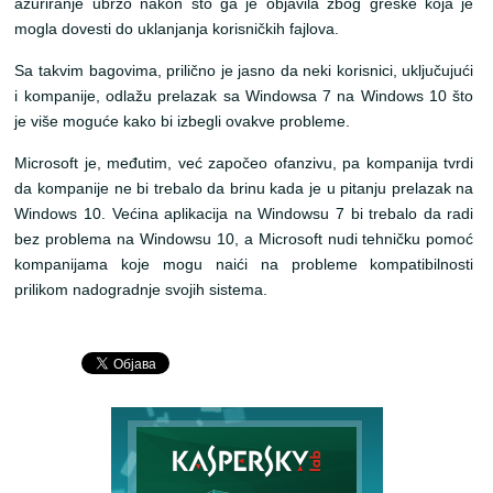
ažuriranje ubrzo nakon što ga je objavila zbog greške koja je
mogla dovesti do uklanjanja korisničkih fajlova.
Sa takvim bagovima, prilično je jasno da neki korisnici, uključujući
i kompanije, odlažu prelazak sa Windowsa 7 na Windows 10 što
je više moguće kako bi izbegli ovakve probleme.
Microsoft je, međutim, već započeo ofanzivu, pa kompanija tvrdi
da kompanije ne bi trebalo da brinu kada je u pitanju prelazak na
Windows 10. Većina aplikacija na Windowsu 7 bi trebalo da radi
bez problema na Windowsu 10, a Microsoft nudi tehničku pomoć
kompanijama koje mogu naići na probleme kompatibilnosti
prilikom nadogradnje svojih sistema.