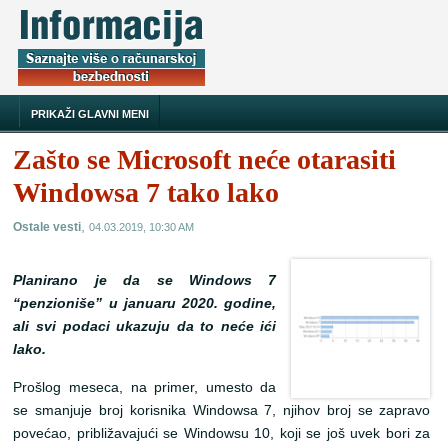
PRIKAŽI GLAVNI MENI
Zašto se Microsoft neće otarasiti
Windowsa 7 tako lako
,
Ostale vesti
04.03.2019, 10:30 AM
Planirano je da se Windows 7
“penzioniše” u januaru 2020. godine,
ali svi podaci ukazuju da to neće ići
lako.
Prošlog meseca, na primer, umesto da
se smanjuje broj korisnika Windowsa 7, njihov broj se zapravo
povećao, približavajući se Windowsu 10, koji se još uvek bori za