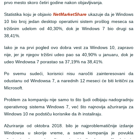
prvo mesto skoro četiri godine nakon objavljivanja.
Statistika koju je objavio
NetMarketShare
ukazuje da je Windows
10 bio broj jedan desktop operativni sistem prošlog meseca sa
tržišnim udelom od 40,30%, dok je Windows 7 bio drugi sa
38,41%.
Iako je na prvi pogled ovo dobra vest za Windows 10, zapravo
nije, jer je njegov tržišni udeo pao sa 40,90% u januaru, dok je
udeo Windowsa 7 porastao sa 37,19% na 38,41%.
Po svemu sudeći, korisnici nisu naročiti zainteresovani da
odustanu od Windowsa 7, a narednih 12 meseci će biti kritični za
Microsoft.
Problem za kompaniju nije samo to što ljudi odbijaju nadogradnju
operativnog sistema Windows 7, već što najnovija ažuriranja za
Windows 10 ne podstiču korisnike da ih instaliraju.
Ažuriranje od oktobra 2018. bilo je najproblematičnije izdanje
Windowsa u skorije vreme, a sama kompanija je povukla