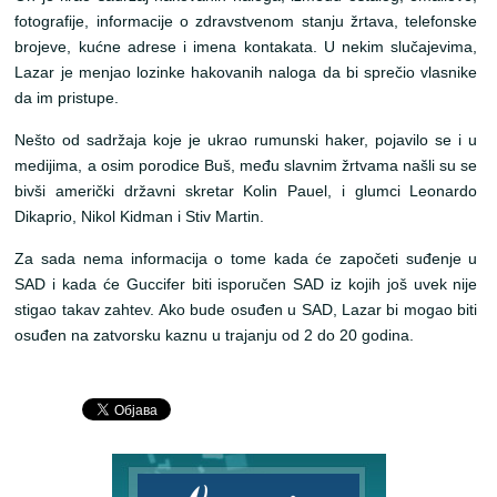
fotografije, informacije o zdravstvenom stanju žrtava, telefonske
brojeve, kućne adrese i imena kontakata. U nekim slučajevima,
Lazar je menjao lozinke hakovanih naloga da bi sprečio vlasnike
da im pristupe.
Nešto od sadržaja koje je ukrao rumunski haker, pojavilo se i u
medijima, a osim porodice Buš, među slavnim žrtvama našli su se
bivši američki državni skretar Kolin Pauel, i glumci Leonardo
Dikaprio, Nikol Kidman i Stiv Martin.
Za sada nema informacija o tome kada će započeti suđenje u
SAD i kada će Guccifer biti isporučen SAD iz kojih još uvek nije
stigao takav zahtev. Ako bude osuđen u SAD, Lazar bi mogao biti
osuđen na zatvorsku kaznu u trajanju od 2 do 20 godina.