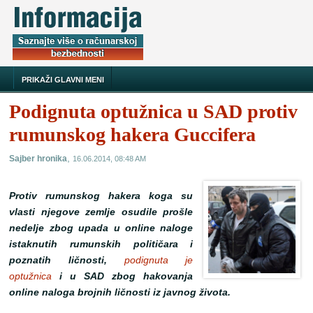
PRIKAŽI GLAVNI MENI
Podignuta optužnica u SAD protiv
rumunskog hakera Guccifera
,
Sajber hronika
16.06.2014, 08:48 AM
Protiv rumunskog hakera koga su
vlasti njegove zemlje osudile prošle
nedelje zbog upada u online naloge
istaknutih rumunskih političara i
poznatih ličnosti,
podignuta je
optužnica
i u SAD zbog hakovanja
online naloga brojnih ličnosti iz javnog života.