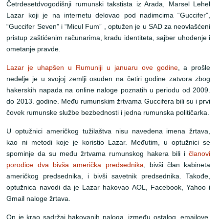
Četrdesetdvogodišnji rumunski takstista iz Arada, Marsel Lehel
Lazar koji je na internetu delovao pod nadimcima “Guccifer”,
“Guccifer Seven” i “Micul Fum” , optužen je u SAD za neovlašćeni
pristup zaštićenim računarima, krađu identiteta, sajber uhođenje i
ometanje pravde.
Lazar je uhapšen u Rumuniji u januaru ove godine
, a prošle
nedelje je u svojoj zemlji osuđen na četiri godine zatvora zbog
hakerskih napada na online naloge poznatih u periodu od 2009.
do 2013. godine. Među rumunskim žrtvama Guccifera bili su i prvi
čovek rumunske službe bezbednosti i jedna rumunska političarka.
U optužnici američkog tužilaštva nisu navedena imena žrtava,
kao ni metodi koje je koristio Lazar. Međutim, u optužnici se
spominje da su među žrtvama rumunskog hakera bili i
članovi
porodice dva bivša američka predsednika
, bivši član kabineta
američkog predsednika, i bivši savetnik predsednika. Takođe,
optužnica navodi da je Lazar hakovao AOL, Facebook, Yahoo i
Gmail naloge žrtava.
On je krao sadržaj hakovanih naloga, između ostalog, emailove,