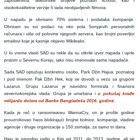
zaposlenima, telefonske brojeve poznatih ličnosti, kao i
visokokvalitetne verzije 5 tada neobjavljenih filmova.
U napadu je obrisano 70% sistema i podataka kompanije.
Obrisani su svi podaci na oko pola Sonyjevih personalnih
računara i više od polovine njegovih servera, kao brojni poverljivi
emailovi koje je kasnije objavio Wikileaks.
U to vreme vlasti SAD su rekle da su otkrile izvor napada i uprle
prstom u Severnu Koreju, iako nisu imenovale same napadače.
Sada SAD optužuju konkretnu osobu, Park Džin Hajua, poznatog
i pod imenom Pak Džin Hek, koji se dovodi u vezu sa grupom
Lazarus. Grupu Lazarus je navodno formirala i finansira
severnokorejska vlada. Grupa je umešana i
u pokušaj
krađe
milijardu dolara od
B
anke
Bangladeša
2016. godine
.
Kada je reč o ransomwareu WannaCry, on je prošle godine
prouzrokovao haos blokirajući brojne bolnice, kompanije, vladine
agencije i druge organizacije u 150 zemalja, za samo tri dana.
Haju je navodno radio u Kini od 2011. do 2013. godine, ali se