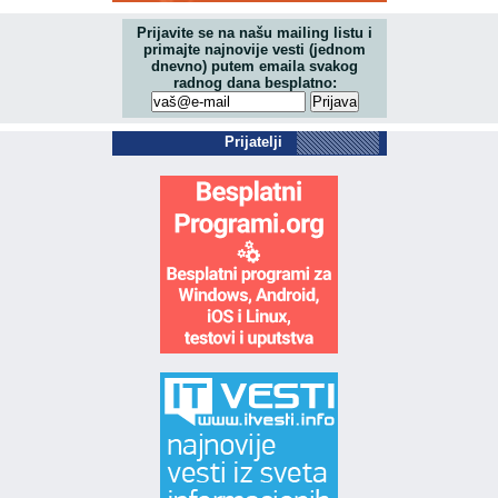
Prijavite se na našu mailing listu i
primajte najnovije vesti (jednom
dnevno) putem emaila svakog
radnog dana besplatno:
Prijatelji