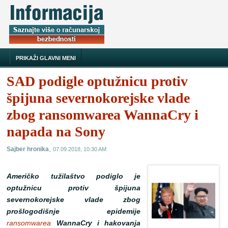
PRIKAŽI GLAVNI MENI
SAD podigle optužnicu protiv
špijuna severnokorejske vlade
zbog ransomwarea WannaCry i
napada na Sony
,
Sajber hronika
07.09.2018, 10:30 AM
Američko tužilaštvo podiglo je
optužnicu protiv špijuna
severnokorejske vlade zbog
prošlogodišnje epidemije
ransomwarea
WannaCry i hakovanja