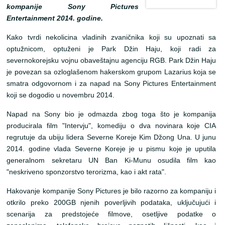
kompanije Sony Pictures
Entertainment 2014. godine.
Kako tvrdi nekolicina vladinih zvaničnika koji su upoznati sa
optužnicom, optuženi je Park Džin Haju, koji radi za
severnokorejsku vojnu obaveštajnu agenciju RGB. Park Džin Haju
je povezan sa ozloglašenom hakerskom grupom Lazarius koja se
smatra odgovornom i za napad na Sony Pictures Entertainment
koji se dogodio u novembru 2014.
Napad na Sony bio je odmazda zbog toga što je kompanija
producirala film "Intervju", komediju o dva novinara koje CIA
regrutuje da ubiju lidera Severne Koreje Kim Džong Una. U junu
2014. godine vlada Severne Koreje je u pismu koje je uputila
generalnom sekretaru UN Ban Ki-Munu osudila film kao
"neskriveno sponzorstvo terorizma, kao i akt rata".
Hakovanje kompanije Sony Pictures je bilo razorno za kompaniju i
otkrilo preko 200GB njenih poverljivih podataka, uključujući i
scenarija za predstojeće filmove, osetljive podatke o