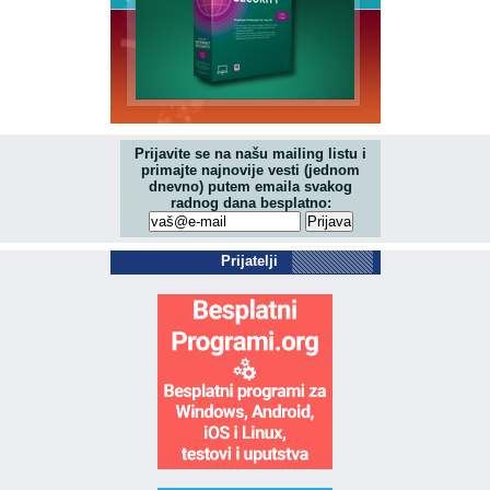
Prijavite se na našu mailing listu i
primajte najnovije vesti (jednom
dnevno) putem emaila svakog
radnog dana besplatno:
Prijatelji