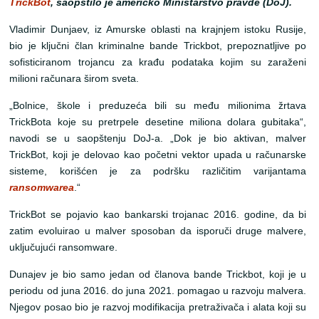
TrickBot
, saopštilo je američko Ministarstvo pravde (DoJ).
Vladimir Dunjaev, iz Amurske oblasti na krajnjem istoku Rusije,
bio je ključni član kriminalne bande Trickbot, prepoznatljive po
sofisticiranom trojancu za krađu podataka kojim su zaraženi
milioni računara širom sveta.
„Bolnice, škole i preduzeća bili su među milionima žrtava
TrickBota koje su pretrpele desetine miliona dolara gubitaka“,
navodi se u saopštenju DoJ-a. „Dok je bio aktivan, malver
TrickBot, koji je delovao kao početni vektor upada u računarske
sisteme, korišćen je za podršku različitim varijantama
ransomwarea
.“
TrickBot se pojavio kao bankarski trojanac 2016. godine, da bi
zatim evoluirao u malver sposoban da isporuči druge malvere,
uključujući ransomware.
Dunajev je bio samo jedan od članova bande Trickbot, koji je u
periodu od juna 2016. do juna 2021. pomagao u razvoju malvera.
Njegov posao bio je razvoj modifikacija pretraživača i alata koji su