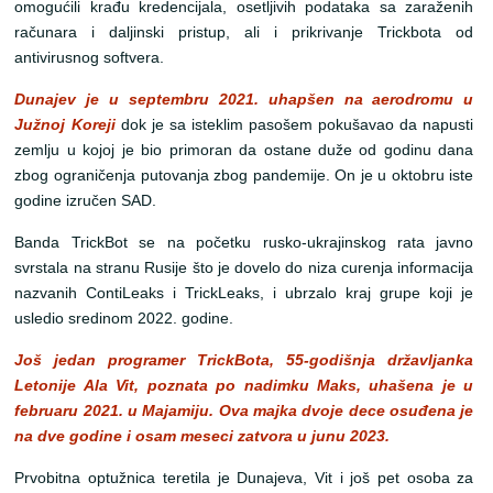
omogućili krađu kredencijala, osetljivih podataka sa zaraženih
računara i daljinski pristup, ali i prikrivanje Trickbota od
antivirusnog softvera.
Dunajev je u septembru 2021. uhapšen na aerodromu u
Južnoj Koreji
dok je sa isteklim pasošem pokušavao da napusti
zemlju u kojoj je bio primoran da ostane duže od godinu dana
zbog ograničenja putovanja zbog pandemije. On je u oktobru iste
godine izručen SAD.
Banda TrickBot se na početku rusko-ukrajinskog rata javno
svrstala na stranu Rusije što je dovelo do niza curenja informacija
nazvanih ContiLeaks i TrickLeaks, i ubrzalo kraj grupe koji je
usledio sredinom 2022. godine.
Još jedan programer TrickBota, 55-godišnja državljanka
Letonije Ala Vit, poznata po nadimku Maks, uhašena je u
februaru 2021. u Majamiju. Ova majka dvoje dece osuđena je
na dve godine i osam meseci zatvora u junu 2023.
Prvobitna optužnica teretila je Dunajeva, Vit i još pet osoba za