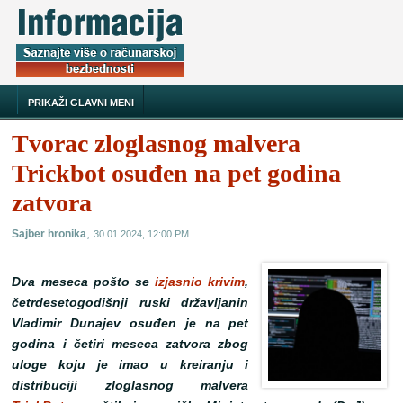
PRIKAŽI GLAVNI MENI
Tvorac zloglasnog malvera
Trickbot osuđen na pet godina
zatvora
,
Sajber hronika
30.01.2024, 12:00 PM
Dva meseca pošto se
izjasnio krivim
,
četrdesetogodišnji ruski državljanin
Vladimir Dunajev osuđen je na pet
godina i četiri meseca zatvora zbog
uloge koju je imao u kreiranju i
distribuciji zloglasnog malvera