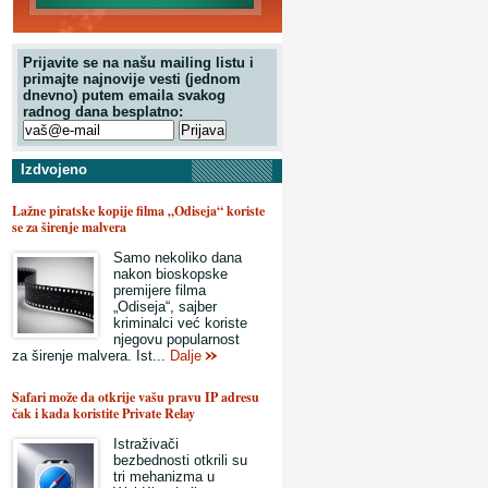
Prijavite se na našu mailing listu i
primajte najnovije vesti (jednom
dnevno) putem emaila svakog
radnog dana besplatno:
Izdvojeno
Lažne piratske kopije filma „Odiseja“ koriste
se za širenje malvera
Samo nekoliko dana
nakon bioskopske
premijere filma
„Odiseja“, sajber
kriminalci već koriste
njegovu popularnost
za širenje malvera. Ist...
Dalje
Safari može da otkrije vašu pravu IP adresu
čak i kada koristite Private Relay
Istraživači
bezbednosti otkrili su
tri mehanizma u