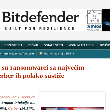
OPISI VIRUSA
REČNIK
OSTALE VESTI
MOBILNI TELEFONI
DRUŠT
|
Informacija.rs na Twitter-u
Pratite nas preko RSS-a
 su ransomwarei sa najvećim
rber ih polako sustiže
 periodu od 1. aprila do
brojem infekcija bili
36%),
Cerber
(24,17%),