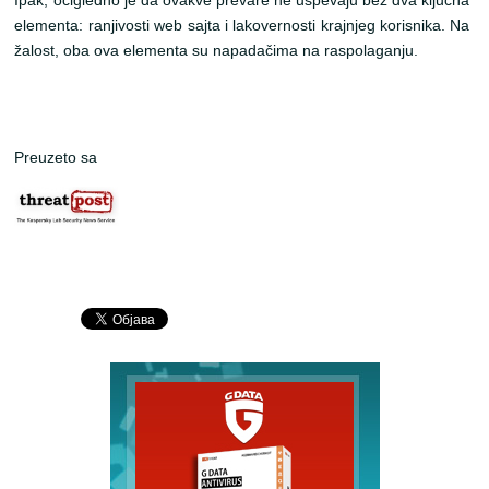
Ipak, očigledno je da ovakve prevare ne uspevaju bez dva ključna
elementa: ranjivosti web sajta i lakovernosti krajnjeg korisnika. Na
žalost, oba ova elementa su napadačima na raspolaganju.
Preuzeto sa