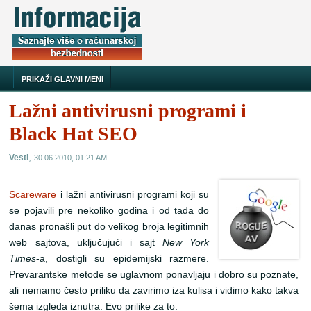
PRIKAŽI GLAVNI MENI
Lažni antivirusni programi i
Black Hat SEO
,
Vesti
30.06.2010, 01:21 AM
Scareware
i lažni antivirusni programi koji su
se pojavili pre nekoliko godina i od tada do
danas pronašli put do velikog broja legitimnih
web sajtova, uključujući i sajt
New York
Times
-a, dostigli su epidemijski razmere.
Prevarantske metode se uglavnom ponavljaju i dobro su poznate,
ali nemamo često priliku da zavirimo iza kulisa i vidimo kako takva
šema izgleda iznutra. Evo prilike za to.