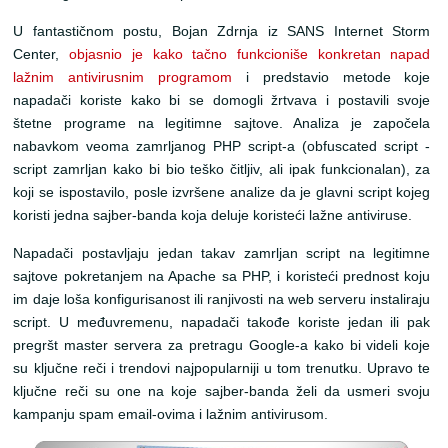
U fantastičnom postu, Bojan Zdrnja iz SANS Internet Storm
Center,
objasnio je kako tačno funkcioniše konkretan napad
lažnim antivirusnim programom
i predstavio metode koje
napadači koriste kako bi se domogli žrtvava i postavili svoje
štetne programe na legitimne sajtove. Analiza je započela
nabavkom veoma zamrljanog PHP script-a (obfuscated script -
script zamrljan kako bi bio teško čitljiv, ali ipak funkcionalan), za
koji se ispostavilo, posle izvršene analize da je glavni script kojeg
koristi jedna sajber-banda koja deluje koristeći lažne antiviruse.
Napadači postavljaju jedan takav zamrljan script na legitimne
sajtove pokretanjem na Apache sa PHP, i koristeći prednost koju
im daje loša konfigurisanost ili ranjivosti na web serveru instaliraju
script. U međuvremenu, napadači takođe koriste jedan ili pak
pregršt master servera za pretragu Google-a kako bi videli koje
su ključne reči i trendovi najpopularniji u tom trenutku. Upravo te
ključne reči su one na koje sajber-banda želi da usmeri svoju
kampanju spam email-ovima i lažnim antivirusom.