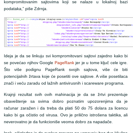
kompromitovanim sajtovima koji se nalaze u lokalnoj bazi
podataka,” piše Zdrnja.
Ideja je da se linkuju svi kompromitovani sajtovi zajedno kako bi
se povećao njihov Google
PageRank
jer je u tome ključ cele igre.
Što više podignu PageRank svojih sajtova, više će biti
potencijalnih žrtava koje će posetiti ove sajtove. A više posetilaca
znači i veću zaradu od lažnih antivirusnih i scareware programa.
Krajnji rezultat svih ovih mahinacija je da se žrtvi prezentuje
obaveštenje sa svima dobro poznatim upozorenjima da je
računar zaražen i da treba da plati 50 do 75 dolara za licencu
kako bi ga očistio od virusa. Ovo je prilično istrošena taktika, ali
neverovatno je da funkcioniše veoma dobro za napadače.