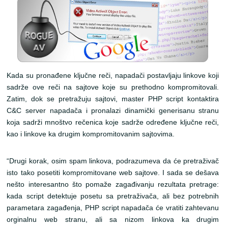
Kada su pronađene ključne reči, napadači postavljaju linkove koji
sadrže ove reči na sajtove koje su prethodno kompromitovali.
Zatim, dok se pretražuju sajtovi, master PHP script kontaktira
C&C server napadača i pronalazi dinamički generisanu stranu
koja sadrži mnoštvo rečenica koje sadrže određene ključne reči,
kao i linkove ka drugim kompromitovanim sajtovima.
“Drugi korak, osim spam linkova, podrazumeva da će pretraživač
isto tako posetiti kompromitovane web sajtove. I sada se dešava
nešto interesantno što pomaže zagađivanju rezultata pretrage:
kada script detektuje posetu sa pretraživača, ali bez potrebnih
parametara zagađenja, PHP script napadača će vratiti zahtevanu
orginalnu web stranu, ali sa nizom linkova ka drugim