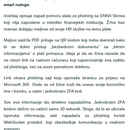
email naloge.
Izveštaj opisuje napad pomoću alata za phishing sa ONNX Storea
koji cilja zaposlene u nekoliko finansijskih institucija. Žrtve kao
mamac dobijaju mejlove od svoje HR službe na temu plate.
Mejlovi sadrže PDF priloge sa QR kodom koji treba skenirati kako
bi se dobio pristup „bezbednom dokumentu“ sa „bitnim
informacijama“ o plati primaoca. Ideja je da se žrtva navede da
ne otvori link na radnom računaru koji najverovatnije ima zaštitu
od phishinga, već na svom pametnom telefonu.
Link otvara phishing sajt koja oponaša stranicu za prijavu na
Microsoft 365. Ovde se od žrtve traži da unese svoje korisničko
ime i lozinku, a zatim i jednokratni 2FA kod.
Sve ove informacije idu direktno napadačima. Jednokratni 2FA
kodovi obično su važeći samo 30 sekundi. Stoga, da bi se ubrzala
isporuka informacija, alat napadača za phishing koristi
WebSocket protokol, koji obezbeđuje komunikaciju u realnom
vremenu.