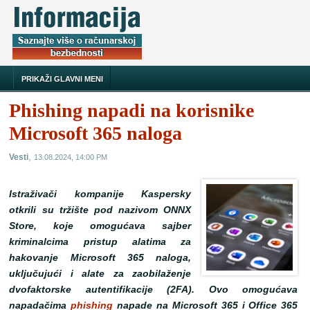
PRIKAŽI GLAVNI MENI
Phishing napadi na korisnike
Microsoft 365 naloga
,
Vesti
13.08.2024, 14:00 PM
Istraživači kompanije Kaspersky
otkrili su tržište pod nazivom ONNX
Store, koje omogućava sajber
kriminalcima pristup alatima za
hakovanje Microsoft 365 naloga,
uključujući i alate za zaobilaženje
dvofaktorske autentifikacije (2FA). Ovo omogućava
napadačima
phishing
napade na Microsoft 365 i Office 365