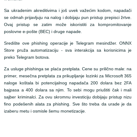
Sa ukradenim akreditivima i još uvek važećim kodom, napadači
se odmah prijavljuju na nalog i dobijaju pun pristup prepisci žrtve.
Ovaj pristup se zatim može iskoristiti za kompromitovanje
poslovne e-pošte (BEC) i druge napade.
Središte ove phishing operacije je Telegram mesindžer. ONNX
Store pruža automatizaciju - sva interakcija sa korisnicima je
preko Telegram botova.
Za usluge phishinga se plaća pretplata. Cene su prilično male: na
primer, mesečna pretplata za prikupljanje lozinki za Microsoft 365
naloge koštala bi potencijalnog napadača 200 dolara bez 2FA
bajpasa a 400 dolara sa njim. To sebi mogu priuštiti čak i mali
sajber kriminalci. Za ovu skromnu investiciju dobijaju pristup nizu
fino podešenih alata za phishing. Sve što treba da urade je da
izaberu metu i osmisle šemu monetizacije.