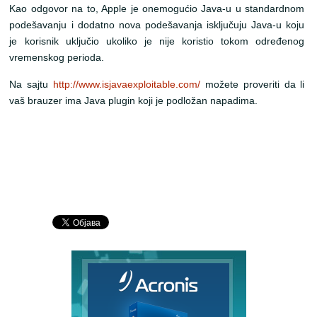
Kao odgovor na to, Apple je onemogućio Java-u u standardnom
podešavanju i dodatno nova podešavanja isključuju Java-u koju
je korisnik uključio ukoliko je nije koristio tokom određenog
vremenskog perioda.
Na sajtu
http://www.isjavaexploitable.com/
možete proveriti da li
vaš brauzer ima Java plugin koji je podložan napadima.