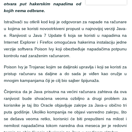
otvara put hakerskim napadima od
kojih nema odbrane.
Istraživači su otkrili kod koji je odgovoran za napade na računare
u kojima se koristi novootrkiveni propust u najnovijoj verziji Java-
e. Ranjivost u Java 7 Update 6 koja se koristi u napadima na
Internet Explorer i Firefox omogućava hakerima instalaciju jedne
verzije softvera Poison Ivy koji obezbeđuje napadačima potpunu
kontrolu nad zaraženim računarom.
Poison Ivy je Trojanac kojim se daljinski upravlja i koji se koristi za
pristup računaru sa daljine a do sada je viđen kao oružje u
mnogim kampanjama čiji je cilj bio sajber špijunaža.
Činjenica da je Java prisutna na većini računara zahteva da ova
ranjivost bude shvaćena veoma ozbiljno a drugi problem za
korisnike je taj što Oracle objavljuje zakrpe za Java-u obično tri
puta godišnje. Ukoliko kompanija ne objavi vanredno zakrpu, što
se dešava veoma retko, korisnici će biti prepušteni na milost i
nemilost napadačima tokom naredna dva meseca jer je redovni