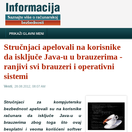
PRIKAŽI GLAVNI MENI
Stručnjaci apelovali na korisnike
da isključe Java-u u brauzerima -
ranjivi svi brauzeri i operativni
sistemi
,
Vesti
28.08.2012, 08:07 AM
Stručnjaci za kompjutersku
bezbednost apelovali su na korisnike
računara da isključe Java-u u
brauzerima zbog toga što ovaj
besplatni i veoma korišćeni softver