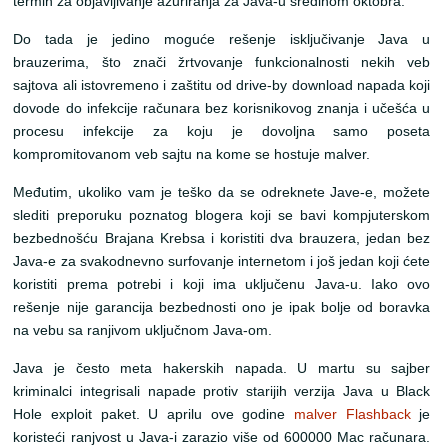
termin za objavljivanje ažuriranja za Java-u sredinom oktobra.
Do tada je jedino moguće rešenje isključivanje Java u
brauzerima, što znači žrtvovanje funkcionalnosti nekih veb
sajtova ali istovremeno i zaštitu od drive-by download napada koji
dovode do infekcije računara bez korisnikovog znanja i učešća u
procesu infekcije za koju je dovoljna samo poseta
kompromitovanom veb sajtu na kome se hostuje malver.
Međutim, ukoliko vam je teško da se odreknete Jave-e, možete
slediti preporuku poznatog blogera koji se bavi kompjuterskom
bezbednošću Brajana Krebsa i koristiti dva brauzera, jedan bez
Java-e za svakodnevno surfovanje internetom i još jedan koji ćete
koristiti prema potrebi i koji ima uključenu Java-u. Iako ovo
rešenje nije garancija bezbednosti ono je ipak bolje od boravka
na vebu sa ranjivom uključnom Java-om.
Java je često meta hakerskih napada. U martu su sajber
kriminalci integrisali napade protiv starijih verzija Java u Black
Hole exploit paket. U aprilu ove godine
malver Flashback
je
koristeći ranjvost u Java-i zarazio više od 600000 Mac računara.