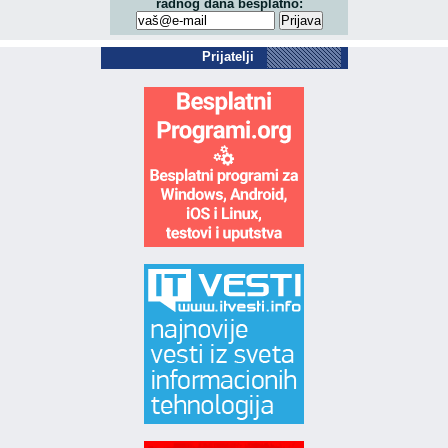
radnog dana besplatno:
Prijatelji