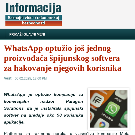
PRIKAŽI GLAVNI MENI
WhatsApp optužio još jednog
proizvođača špijunskog softvera
za hakovanje njegovih korisnika
,
Vesti
03.02.2025, 12:00 PM
WhatsApp je optužio kompaniju za
komercijalni nadzor Paragon
Solutions da je instalirala špijunski
softver na uređaje oko 90 korisnika
aplikacije.
Platforma za razmenu poruka u vlasništvu kompanije Meta