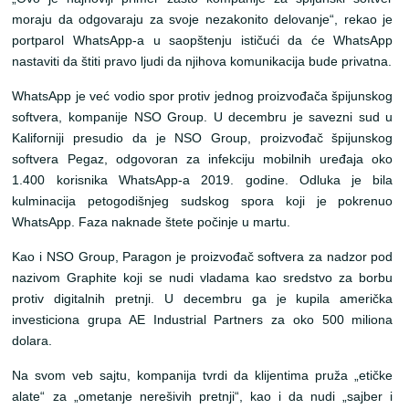
moraju da odgovaraju za svoje nezakonito delovanje“, rekao je
portparol WhatsApp-a u saopštenju ističući da će WhatsApp
nastaviti da štiti pravo ljudi da njihova komunikacija bude privatna.
WhatsApp je već vodio spor protiv jednog proizvođača špijunskog
softvera, kompanije NSO Group. U decembru je savezni sud u
Kaliforniji presudio da je NSO Group, proizvođač špijunskog
softvera Pegaz, odgovoran za infekciju mobilnih uređaja oko
1.400 korisnika WhatsApp-a 2019. godine. Odluka je bila
kulminacija petogodišnjeg sudskog spora koji je pokrenuo
WhatsApp. Faza naknade štete počinje u martu.
Kao i NSO Group, Paragon je proizvođač softvera za nadzor pod
nazivom Graphite koji se nudi vladama kao sredstvo za borbu
protiv digitalnih pretnji. U decembru ga je kupila američka
investiciona grupa AE Industrial Partners za oko 500 miliona
dolara.
Na svom veb sajtu, kompanija tvrdi da klijentima pruža „etičke
alate“ za „ometanje nerešivih pretnji“, kao i da nudi „sajber i