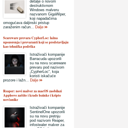
detalje o novom
destruktivnom
Windows malveru
nazvanom GigaWiper,
koji napadačima
omogućava daljinski pristup
zaraženim račun...
Dalje
Scareware prevara CypherLoc: lažna
upozorenja i prevaranti koji se predstavljaju
kao tehnička podrška
Istraživači kompanije
Barracuda upozorili
su na novu scareware
prevaru pod nazivom
„CypherLoc“, koja
koristi iskačuće
prozore i lažn...
Dalje
Reaper: novi malver za macOS zaobilazi
Appleove zaštite i krade lozinke i kripto
novčanike
Istraživači kompanije
SentinelOne upozorili
su na novu pretnju
pod nazivom Reaper,
infostealer malver za