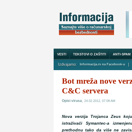
VESTI
TEKSTOVI O ZAŠTITI
ANTI-SPAM
Izdvajamo:
|
Informacija.rs na Facebook-u
O NAMA
Bot mreža nove verz
C&C servera
,
Opisi virusa
24.02.2012, 07:08 AM
Nova verzija Trojanca Zeus koju
istraživači Symantec-a izmenj
prethodnu tako da više ne zavis