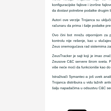
konfiguracijske fajlove i izvršne faj
da dostavi potrebne podatke drugim 
Autori ove verzije Trojanca su uključi
računaru da prima i šalje podatke pr
Ovo čini bot mrežu otpornijom za 
kontrolu nije rešenje, kao u slučaj
Zeus onemogućava rad sistemima za 
ZeusTracker je sajt koji je imao znač
Zeusove C&C servere širom sveta. P
više neće moći da funkcioniše kao do
Istraživači Symantec-a još uvek anali
Trojanca distribuira u vidu lažnih an
šalju napadačima u odsustvu C&C se