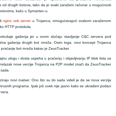
love od drugih botova, tako da je svaki zaraženi računar u mogućnosti
botovima, kažu u Symantec-u.
li
nginx veb server
u Trojanca, omogućavajući svakom zaraženom
eko HTTP protokola.
pokušaje gašenja jer u ovom slučaju stavljanje C&C servera pod
evima gašenja drugih bot mreža. Osim toga, novi koncept Trojanca
praćanje bot mreža kakav je ZeusTracker.
ajnu ulogu i dosta uspeha u praćenju i objavljivanju IP blok lista za
relazak nove verzije Trojanca na P2P model znači da ZeusTracker
 sada.
ziraju novi malver. Ono što su do sada videli je da se nova verzija
tivirusnih programa. Ipak još uvek nije jasno kako se ukradeni podaci
rvera.