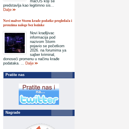
macOS koji se
predstavlja kao legitimno sis...
Dalje
Novi malver Storm krade podatke pregledača i
preuzima naloge bez lozinke
Novi kradljivac
informacija pod
nazivom Storm
pojavio se početkom
2026. na forumima ya
sajber kriminal,
donoseći promenu u načinu krađe
podataka. ...
Dalje
Pratite nas
Nagrade