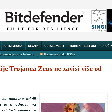
OPISI VIRUSA
REČNIK
OSTALE VESTI
MOBILNI TELEFONI
DRUŠT
|
Informacija.rs na Twitter-u
Pratite nas preko RSS-a
ije Trojanca Zeus ne zavisi više od
 su nedavno otkrili
ena je u odnosu na
i od C&C servera za