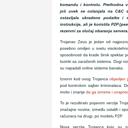
komandu i kontrolu. Prethodna v
još uvek se oslanjala na C&C s
ostavljala ukradene podatke i s
instrukcije, ali je koristila P2P (p
rezervni za slučaj obaranja servera
Trojanac Zeus je jedan od najpoznat
posebno omiljen u svetu visokotehn
sposobnosti da krade širok spektar 
lozinki sa zaraženih sistema. Dugi ni
su napadali online sisteme banaka.
Izvorni kod ovog Trojanca
objavljen 
pod kontrolom sajber kriminalaca. Do
motiv i znanje
da ga izmene i unapre
To je rezultiralo pojavom verzije Tro
značajne novine, između ostalih i 
računara na drugi, po modelu P2P.
Nova verzija Trojanca koju su n