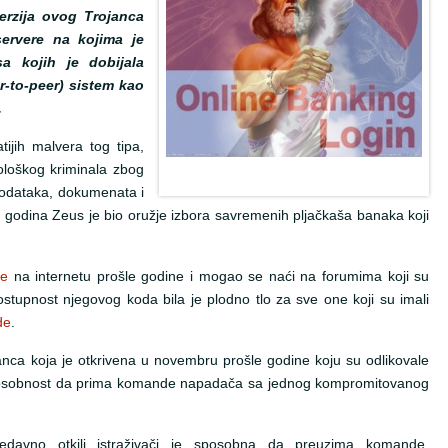
erzija ovog Trojanca
ervere na kojima je
a kojih je dobijala
eer-to-peer) sistem kao
.
ijih malvera tog tipa,
ološkog kriminala zbog
podataka, dokumenata i
z godina Zeus je bio oružje izbora savremenih pljačkaša banaka koji
je
na internetu prošle godine i mogao se naći na forumima koji su
stupnost njegovog koda bila je plodno tlo za sve one koji su imali
de
.
janca koja je otkrivena u novembru prošle godine koju su odlikovale
sposobnost da prima komande napadača sa jednog kompromitovanog
edavno otkili istraživači je sposobna da preuzima komande,