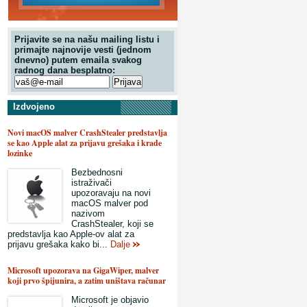
Prijavite se na našu mailing listu i
primajte najnovije vesti (jednom
dnevno) putem emaila svakog
radnog dana besplatno:
Izdvojeno
Novi macOS malver CrashStealer predstavlja
se kao Apple alat za prijavu grešaka i krade
lozinke
Bezbednosni
istraživači
upozoravaju na novi
macOS malver pod
nazivom
CrashStealer, koji se
predstavlja kao Apple-ov alat za
prijavu grešaka kako bi...
Dalje
Microsoft upozorava na GigaWiper, malver
koji prvo špijunira, a zatim uništava računar
Microsoft je objavio