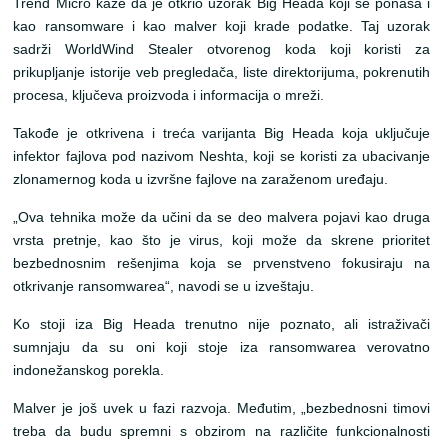
Trend Micro kaže da je otkrio uzorak Big Heada koji se ponaša i
kao ransomware i kao malver koji krade podatke. Taj uzorak
sadrži WorldWind Stealer otvorenog koda koji koristi za
prikupljanje istorije veb pregledača, liste direktorijuma, pokrenutih
procesa, ključeva proizvoda i informacija o mreži.
Takođe je otkrivena i treća varijanta Big Heada koja uključuje
infektor fajlova pod nazivom Neshta, koji se koristi za ubacivanje
zlonamernog koda u izvršne fajlove na zaraženom uređaju.
„Ova tehnika može da učini da se deo malvera pojavi kao druga
vrsta pretnje, kao što je virus, koji može da skrene prioritet
bezbednosnim rešenjima koja se prvenstveno fokusiraju na
otkrivanje ransomwarea“, navodi se u izveštaju.
Ko stoji iza Big Heada trenutno nije poznato, ali istraživači
sumnjaju da su oni koji stoje iza ransomwarea verovatno
indonežanskog porekla.
Malver je još uvek u fazi razvoja. Međutim, „bezbednosni timovi
treba da budu spremni s obzirom na različite funkcionalnosti