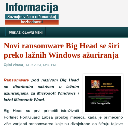
PRIKAŽI GLAVNI MENI
Novi ransomware Big Head se širi
preko lažnih Windows ažuriranja
,
Opisi virusa
13.07.2023, 13:30 PM
Ransomware
pod nazivom Big Head
se distribuira sakriven u lažnim
ažuriranjama za Microsoft Windows i
lažni Microsoft Word.
Big Head su prvi primetili istraživači
Fortinet FortiGuard Labsa prošlog meseca, kada je primećeno
više varijanti ransomwarea koje su dizajnirane da šifruju fajlove