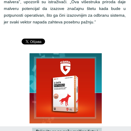
malvera“, upozorili su istraživači. „Ova višestruka priroda daje
malveru potencijal da izazove značajnu štetu kada bude u
potpunosti operativan, što ga čini izazovnijim za odbranu sistema,
jer svaki vektor napada zahteva posebnu pažnju.“