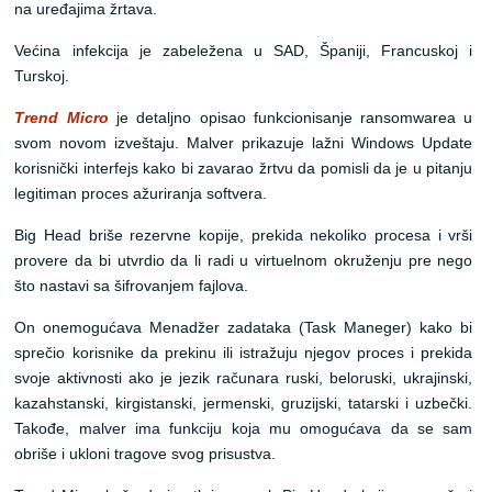
na uređajima žrtava.
Većina infekcija je zabeležena u SAD, Španiji, Francuskoj i
Turskoj.
Trend Micro
je detaljno opisao funkcionisanje ransomwarea u
svom novom izveštaju. Malver prikazuje lažni Windows Update
korisnički interfejs kako bi zavarao žrtvu da pomisli da je u pitanju
legitiman proces ažuriranja softvera.
Big Head briše rezervne kopije, prekida nekoliko procesa i vrši
provere da bi utvrdio da li radi u virtuelnom okruženju pre nego
što nastavi sa šifrovanjem fajlova.
On onemogućava Menadžer zadataka (Task Maneger) kako bi
sprečio korisnike da prekinu ili istražuju njegov proces i prekida
svoje aktivnosti ako je jezik računara ruski, beloruski, ukrajinski,
kazahstanski, kirgistanski, jermenski, gruzijski, tatarski i uzbečki.
Takođe, malver ima funkciju koja mu omogućava da se sam
obriše i ukloni tragove svog prisustva.