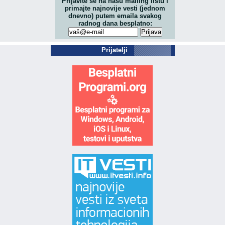
Prijavite se na našu mailing listu i
primajte najnovije vesti (jednom
dnevno) putem emaila svakog
radnog dana besplatno:
Prijatelji