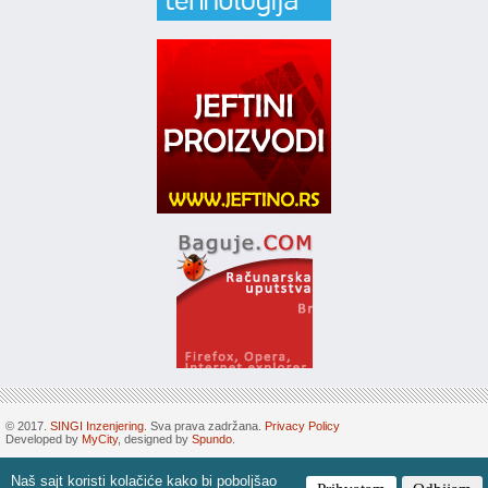
© 2017.
SINGI Inzenjering
. Sva prava zadržana.
Privacy Policy
Developed by
MyCity
, designed by
Spundo
.
Naš sajt koristi kolačiće kako bi poboljšao