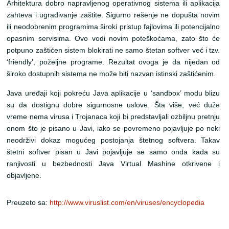
Arhitektura dobro napravljenog operativnog sistema ili aplikacija
zahteva i ugrađivanje zaštite. Sigurno rešenje ne dopušta novim
ili neodobrenim programima široki pristup fajlovima ili potencijalno
opasnim servisima. Ovo vodi novim poteškoćama, zato što će
potpuno zaštićen sistem blokirati ne samo štetan softver već i tzv.
‘friendly’, poželjne programe. Rezultat ovoga je da nijedan od
široko dostupnih sistema ne može biti nazvan istinski zaštićenim.
Java uređaji koji pokreću Java aplikacije u ‘sandbox’ modu blizu
su da dostignu dobre sigurnosne uslove. Šta više, već duže
vreme nema virusa i Trojanaca koji bi predstavljali ozbiljnu pretnju
onom što je pisano u Javi, iako se povremeno pojavljuje po neki
neodrživi dokaz mogućeg postojanja štetnog softvera. Takav
štetni softver pisan u Javi pojavljuje se samo onda kada su
ranjivosti u bezbednosti Java Virtual Mashine otkrivene i
objavljene.
Preuzeto sa:
http://www.viruslist.com/en/viruses/encyclopedia