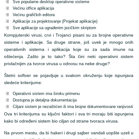
Sve popularne desktop operativne sisteme
Većinu office aplikacija
Većinu grafičkih editora
Aplikacije za projektovanje (Projekat aplikacije)
Sve aplikacije sa ugrađenim jezičkim skriptom
Kompjuterski virusi, crvi i Trojanci pisani su za brojne operativne
sisteme i aplikacije. Sa druge strane, još uvek je mnogo onih
operativnih sistema i aplikacija koje su za sada imune na
oštećenja. Zašto je to tako? Šta čini neki operativni sistem
privlačnijim za tvorce virusa u odnosu na neke druge?
Štetni softver se pojavljuje u svakom okruženju koje ispunjava
sledeće kriterijume:
Operativni sistem ima široku primenu
Dostupna je detaljna dokumentacija
Ciljani sistem je nezaštićen ili ima brojne dokumentovane ranjivosti
Ova tri kriterijuma su ključni faktori i sva tri moraju biti ispunjena
kako bi određeni sistem bio ciljan od strane tvoraca virusa.
Na prvom mestu, da bi hakeri i drugi sajber vandali uopšte uzeli u