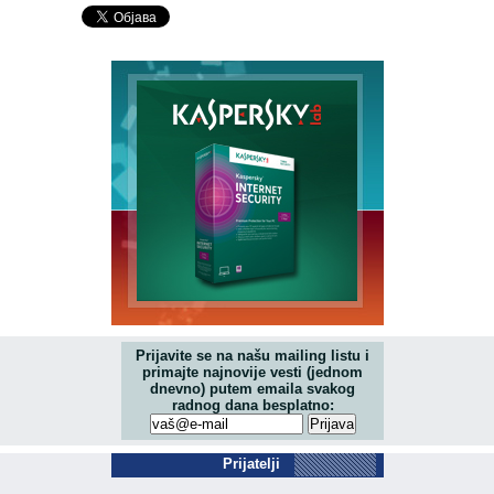
Prijavite se na našu mailing listu i
primajte najnovije vesti (jednom
dnevno) putem emaila svakog
radnog dana besplatno:
Prijatelji