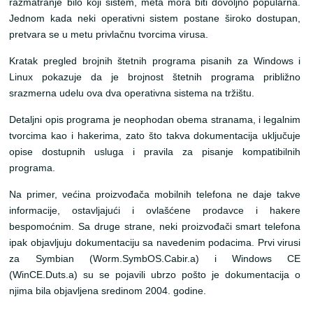
razmatranje bilo koji sistem, meta mora biti dovoljno popularna.
Jednom kada neki operativni sistem postane široko dostupan,
pretvara se u metu privlačnu tvorcima virusa.
Kratak pregled brojnih štetnih programa pisanih za Windows i
Linux pokazuje da je brojnost štetnih programa približno
srazmerna udelu ova dva operativna sistema na tržištu.
Detaljni opis programa je neophodan obema stranama, i legalnim
tvorcima kao i hakerima, zato što takva dokumentacija uključuje
opise dostupnih usluga i pravila za pisanje kompatibilnih
programa.
Na primer, većina proizvođača mobilnih telefona ne daje takve
informacije, ostavljajući i ovlašćene prodavce i hakere
bespomoćnim. Sa druge strane, neki proizvođači smart telefona
ipak objavljuju dokumentaciju sa navedenim podacima. Prvi virusi
za Symbian (Worm.SymbOS.Cabir.a) i Windows CE
(WinCE.Duts.a) su se pojavili ubrzo pošto je dokumentacija o
njima bila objavljena sredinom 2004. godine.