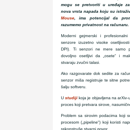
mogu se pretvoriti u uređaje za
nova vrsta napada koju su istraživ
Mouse
, ima potencijal da pro
razumemo privatnost na računaru.
Moderni gejmerski i profesionalni
senzore izuzetno visoke osetljivos
DPI). Ti senzori ne mere samo p
dovoljno osetljivi da „osete“ i mal
stvaraju zvučni talasi.
Ako razgovarate dok sedite za raču
senzor miša registruje te sitne potr
šalju softveru.
U
studiji
koja je objavljena na arXiv-u
proces koji pretvara sirove, nasumičn
Problem sa sirovim podacima koji su 
procesom („pipeline“) koji koristi na
rekonstruše stvarni govor.