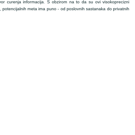
vor curenja informacija. S obzirom na to da su ovi visokoprecizni
niji, potencijalnih meta ima puno - od poslovnih sastanaka do privatnih