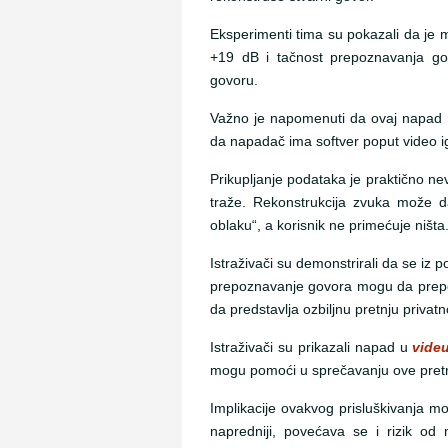
Eksperimenti tima su pokazali da je mo
+19 dB i tačnost prepoznavanja g
govoru.
Važno je napomenuti da ovaj napad ne
da napadač ima softver poput video iga
Prikupljanje podataka je praktično nev
traže. Rekonstrukcija zvuka može 
oblaku“, a korisnik ne primećuje ništa
Istraživači su demonstrirali da se iz 
prepoznavanje govora mogu da prepozn
da predstavlja ozbiljnu pretnju priva
Istraživači su prikazali napad u
vide
mogu pomoći u sprečavanju ove pret
Implikacije ovakvog prisluškivanja mo
napredniji, povećava se i rizik od