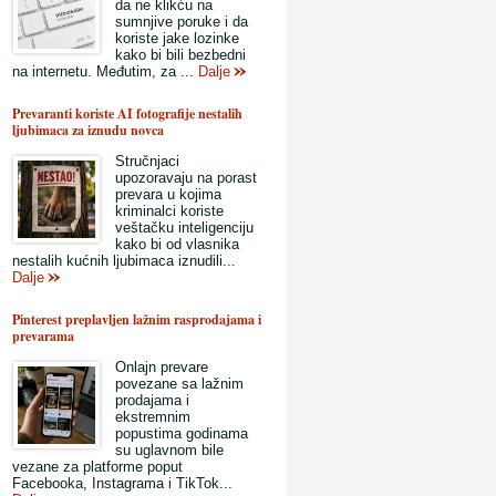
da ne klikću na
sumnjive poruke i da
koriste jake lozinke
kako bi bili bezbedni
na internetu. Međutim, za ...
Dalje
Prevaranti koriste AI fotografije nestalih
ljubimaca za iznudu novca
Stručnjaci
upozoravaju na porast
prevara u kojima
kriminalci koriste
veštačku inteligenciju
kako bi od vlasnika
nestalih kućnih ljubimaca iznudili...
Dalje
Pinterest preplavljen lažnim rasprodajama i
prevarama
Onlajn prevare
povezane sa lažnim
prodajama i
ekstremnim
popustima godinama
su uglavnom bile
vezane za platforme poput
Facebooka, Instagrama i TikTok...