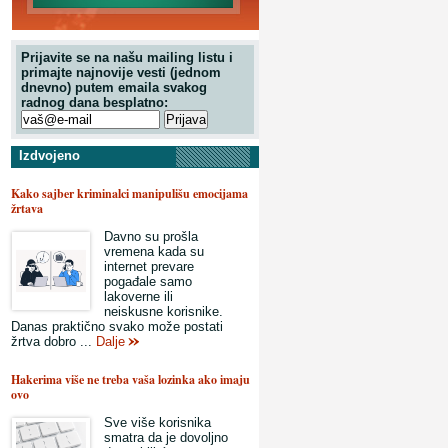
Prijavite se na našu mailing listu i
primajte najnovije vesti (jednom
dnevno) putem emaila svakog
radnog dana besplatno:
Izdvojeno
Kako sajber kriminalci manipulišu emocijama
žrtava
Davno su prošla
vremena kada su
internet prevare
pogađale samo
lakoverne ili
neiskusne korisnike.
Danas praktično svako može postati
žrtva dobro ...
Dalje
Hakerima više ne treba vaša lozinka ako imaju
ovo
Sve više korisnika
smatra da je dovoljno