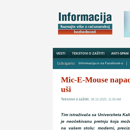
VESTI
TEKSTOVI O ZAŠTITI
ANTI-SPAM
Izdvajamo:
|
Informacija.rs na Facebook-u
O NAMA
Mic-E-Mouse napad 
uši
,
Tekstovi o zaštiti
08.10.2025, 11:00 AM
Tim istraživača sa Univerziteta Kali
je neočekivanu pretnju koja mož
na vašem stolu: moderni, preciz