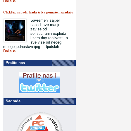
Dalje
ClickFix napadi: kada žrtva pomaže napadaču
Savremeni sajber
napadi sve manje
zavise od
sofisticiranih exploita
i zero-day ranjivosti, a
sve više od nečeg
mnogo jednostavnijeg — ljudskih...
Dalje
Pratite nas
Nagrade