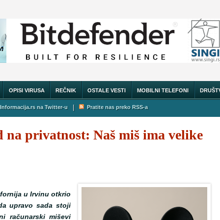
OPISI VIRUSA
REČNIK
OSTALE VESTI
MOBILNI TELEFONI
DRUŠT
|
Informacija.rs na Twitter-u
Pratite nas preko RSS-a
na privatnost: Naš miš ima velike
fornija u Irvinu otkrio
da upravo sada stoji
ni računarski miševi