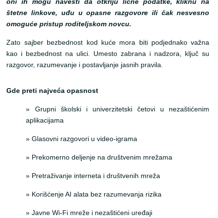
oni ih mogu navesti da otkriju lične podatke, kliknu na
štetne linkove, uđu u opasne razgovore ili čak nesvesno
omoguće pristup roditeljskom novcu.
Zato sajber bezbednost kod kuće mora biti podjednako važna
kao i bezbednost na ulici. Umesto zabrana i nadzora, ključ su
razgovor, razumevanje i postavljanje jasnih pravila.
Gde preti najveća opasnost
» Grupni školski i univerzitetski četovi u nezaštićenim
aplikacijama
» Glasovni razgovori u video-igrama
» Prekomerno deljenje na društvenim mrežama
» Pretraživanje interneta i društvenih mreža
» Korišćenje AI alata bez razumevanja rizika
» Javne Wi-Fi mreže i nezaštićeni uređaji