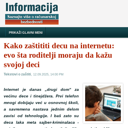
PRIKAŽI GLAVNI MENI
Kako zaštititi decu na internetu:
evo šta roditelji moraju da kažu
svojoj deci
,
Tekstovi o zaštiti
12.09.2025, 14:00 PM
Internet je danas „drugi dom“ za
većinu dece i tinejdžera. Prvi telefon
mnogi dobijaju već u osnovnoj školi,
a savremena nastava jednim delom
zavisi od tehnologije. I baš zato su
deca laka meta sajber-kriminalaca -