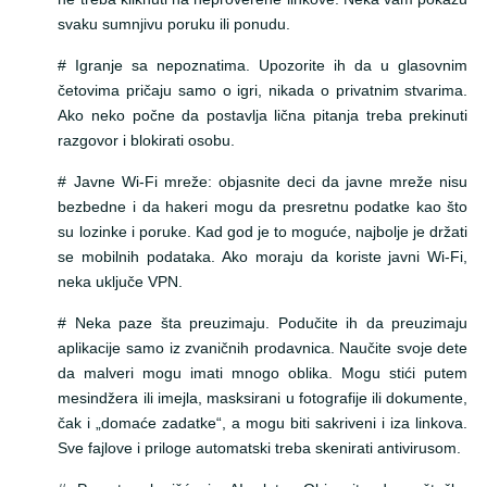
svaku sumnjivu poruku ili ponudu.
# Igranje sa nepoznatima. Upozorite ih da u glasovnim
četovima pričaju samo o igri, nikada o privatnim stvarima.
Ako neko počne da postavlja lična pitanja treba prekinuti
razgovor i blokirati osobu.
# Javne Wi-Fi mreže: objasnite deci da javne mreže nisu
bezbedne i da hakeri mogu da presretnu podatke kao što
su lozinke i poruke. Kad god je to moguće, najbolje je držati
se mobilnih podataka. Ako moraju da koriste javni Wi-Fi,
neka uključe VPN.
# Neka paze šta preuzimaju. Podučite ih da preuzimaju
aplikacije samo iz zvaničnih prodavnica. Naučite svoje dete
da malveri mogu imati mnogo oblika. Mogu stići putem
mesindžera ili imejla, masksirani u fotografije ili dokumente,
čak i „domaće zadatke“, a mogu biti sakriveni i iza linkova.
Sve fajlove i priloge automatski treba skenirati antivirusom.