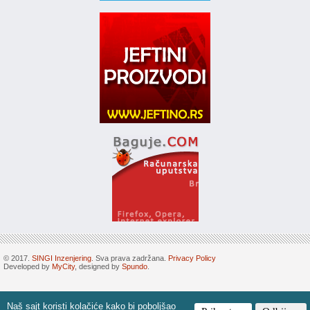
© 2017.
SINGI Inzenjering
. Sva prava zadržana.
Privacy Policy
Developed by
MyCity
, designed by
Spundo
.
Naš sajt koristi kolačiće kako bi poboljšao