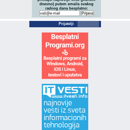
dnevno) putem emaila svakog
radnog dana besplatno:
Prijatelji