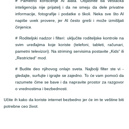
# Pametno korišćenje AI alata. Objasnite da veštačka
inteligencija nije prijatelj i da ne smeju da dele privatne
informacije, fotografije i podatke o školi. Neka sve što AI
napiše uvek provere, jer AI često greši i može izmišljati
činjenice.
# Roditeljski nadzor i filteri: uključite roditeljske kontrole na
svim uređajima koje koriste (telefoni, tableti, računari,
pametni televizori). Na striming servisima postavite „Kids“ ili
„Restricted“ mod.
# Budite deo njihovog onlajn sveta. Najbolji filter ste vi -
gledajte, surfujte i igrajte se zajedno. To će vam pomoći da
razumete čime se bave i da napravite prostor za razgovor
o vrednostima i bezbednosti.
Učite ih kako da koriste internet bezbedno jer će im te veštine biti
potrebne ceo život.