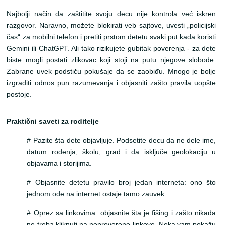
Najbolji način da zaštitite svoju decu nije kontrola već iskren
razgovor. Naravno, možete blokirati veb sajtove, uvesti „policijski
čas“ za mobilni telefon i pretiti prstom detetu svaki put kada koristi
Gemini ili ChatGPT. Ali tako rizikujete gubitak poverenja - za dete
biste mogli postati zlikovac koji stoji na putu njegove slobode.
Zabrane uvek podstiču pokušaje da se zaobiđu. Mnogo je bolje
izgraditi odnos pun razumevanja i objasniti zašto pravila uopšte
postoje.
Praktični saveti za roditelje
# Pazite šta dete objavljuje. Podsetite decu da ne dele ime,
datum rođenja, školu, grad i da isključe geolokaciju u
objavama i storijima.
# Objasnite detetu pravilo broj jedan interneta: ono što
jednom ode na internet ostaje tamo zauvek.
# Oprez sa linkovima: objasnite šta je fišing i zašto nikada
ne treba kliknuti na neproverene linkove. Neka vam pokažu