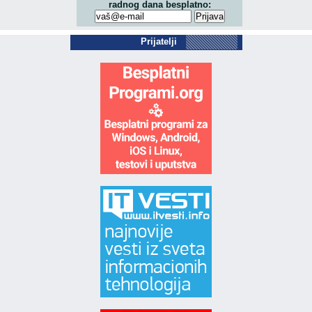
radnog dana besplatno:
Prijatelji