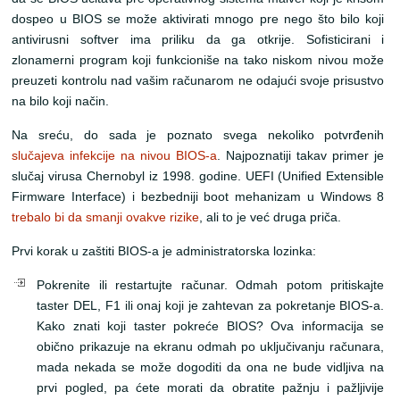
dospeo u BIOS se može aktivirati mnogo pre nego što bilo koji
antivirusni softver ima priliku da ga otkrije. Sofisticirani i
zlonamerni program koji funkcioniše na tako niskom nivou može
preuzeti kontrolu nad vašim računarom ne odajući svoje prisustvo
na bilo koji način.
Na sreću, do sada je poznato svega nekoliko potvrđenih
slučajeva infekcije na nivou BIOS-a
. Najpoznatiji takav primer je
slučaj virusa Chernobyl iz 1998. godine. UEFI (Unified Extensible
Firmware Interface) i bezbedniji boot mehanizam u Windows 8
trebalo bi da smanji ovakve rizike
, ali to je već druga priča.
Prvi korak u zaštiti BIOS-a je administratorska lozinka:
Pokrenite ili restartujte računar. Odmah potom pritiskajte
taster DEL, F1 ili onaj koji je zahtevan za pokretanje BIOS-a.
Kako znati koji taster pokreće BIOS? Ova informacija se
obično prikazuje na ekranu odmah po uključivanju računara,
mada nekada se može dogoditi da ona ne bude vidljiva na
prvi pogled, pa ćete morati da obratite pažnju i pažljivije