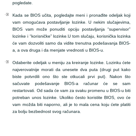
pogledate.
Kada se BIOS učita, pogledajte meni i pronađite odeljak koji
vam omogućava postavljanje lozinke. U nekim slučajevima,
BIOS vam može ponuditi opciju postavljanja “supervisor”
lozinke i “korisničke” lozinke.U tom slučaju, korisnička lozinka
će vam dozvoliti samo da vidite trenutna podešavanja BIOS-
a, a ova druga i da menjate vrednosti u BIOS-u.
Odaberite odeljak u meniju za kreiranje lozinke. Lozinku ćete
najverovatnije morati da unesete dva puta (drugi put kako
biste potvrdili ono što ste otkucali prvi put). Nakon što
sačuvate podešavanje BIOS-a računar će se sam
restartovati. Od sada će vam za svaku promenu u BIOS-u biti
potreban unos lozinke. Ukoliko često koristite BIOS, ovo će
vam možda biti naporno, ali je to mala cena koju ćete platiti
za bolju bezbednost svog računara.