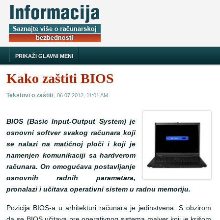
PRIKAŽI GLAVNI MENI
Kako zaštiti BIOS
,
Tekstovi o zaštiti
06.07.2012, 11:01 AM
BIOS (Basic Input-Output System) je
osnovni softver svakog računara koji
se nalazi na matičnoj ploči i koji je
namenjen komunikaciji sa hardverom
računara. On omogućava postavljanje
osnovnih radnih parametara,
pronalazi i učitava operativni sistem u radnu memoriju.
Pozicija BIOS-a u arhitekturi računara je jedinstvena. S obzirom
da se BIOS učitava pre operativnog sistema malver koji je krišom