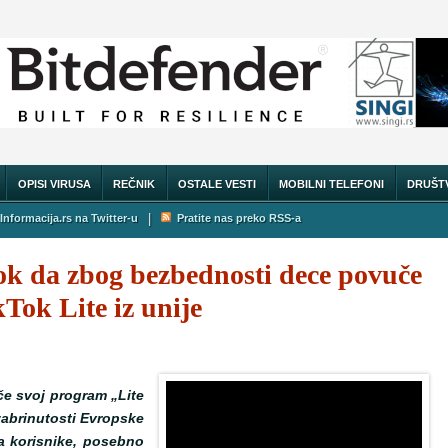
OPISI VIRUSA
REČNIK
OSTALE VESTI
MOBILNI TELEFONI
DRUŠT
|
Informacija.rs na Twitter-u
Pratite nas preko RSS-a
k da zbog bezbednosti dece povuče
Tok Lite iz unije
če svoj program „Lite
zabrinutosti Evropske
a korisnike, posebno