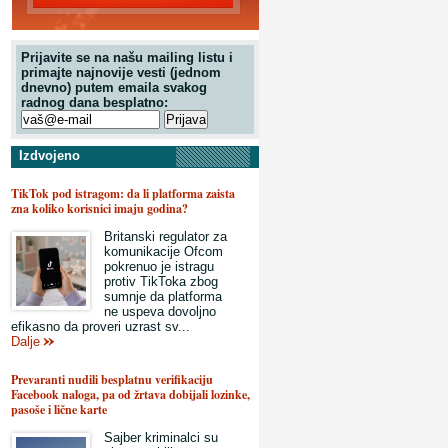
Prijavite se na našu mailing listu i
primajte najnovije vesti (jednom
dnevno) putem emaila svakog
radnog dana besplatno:
Izdvojeno
TikTok pod istragom: da li platforma zaista
zna koliko korisnici imaju godina?
Britanski regulator za
komunikacije Ofcom
pokrenuo je istragu
protiv TikToka zbog
sumnje da platforma
ne uspeva dovoljno
efikasno da proveri uzrast sv...
Dalje
Prevaranti nudili besplatnu verifikaciju
Facebook naloga, pa od žrtava dobijali lozinke,
pasoše i lične karte
Sajber kriminalci su