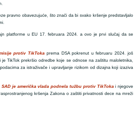
m.
ze pravno obavezujuće, što znači da bi svako kršenje predstavljalo
ni.
jn platforme u EU 17. februara 2024. a ovo je prvi slučaj da se
isije protiv TikToka
prema DSA pokrenut u februaru 2024. još
i je TikTok prekršio odredbe koje se odnose na zaštitu maloletnika,
podacima za istraživače i upravljanje rizikom od dizajna koji izaziva
 SAD je američka vlada podnela tužbu protiv TikToka
i njegove
sprostranjenog kršenja Zakona o zaštiti privatnosti dece na mreži