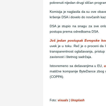
pokrenuti nijedan drugi sličan progra
Komisija je naglasila da su ove obave
kršenje DSA i dovelo do novčanih kaz
DSA je stupio na snagu za sve onla
postupa prema odredbama DSA.
Još jedan postupak Evropske kom
uvek je u toku. Reč je o proceni da l
transparentnost oglašavanja, pristup 
zavisnost i štetnog sadržaja.
Istovremeno sa dešavanjima u EU,
u
matične kompanije ByteDance zbog ra
(COPPA).
Foto:
visuals
|
Unsplash