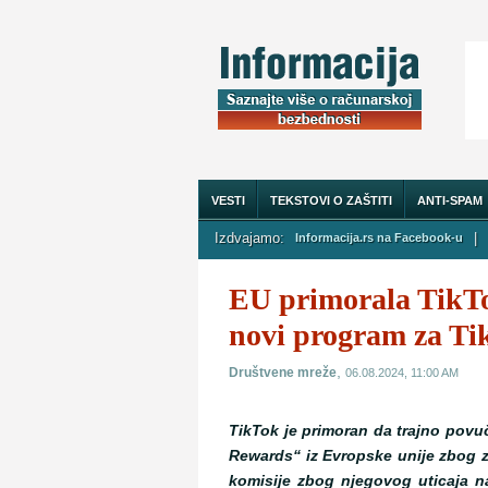
VESTI
TEKSTOVI O ZAŠTITI
ANTI-SPAM
Izdvajamo:
|
Informacija.rs na Facebook-u
O NAMA
EU primorala TikTo
novi program za Tik
,
Društvene mreže
06.08.2024, 11:00 AM
TikTok je primoran da trajno povu
Rewards“ iz Evropske unije zbog 
komisije zbog njegovog uticaja n