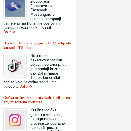
zloupotrebili
četbotove na
Facebook
Messengeru u
phishing kampanji
usmerenoj na korisnike poslovnih
naloga na Facebooku, sa cilj...
Dalje
Haker tvrdi da prodaje podatke 2,4 milijarde
korisnika TikToka
Na jednom
hakerskom forumu
pojavila se tvrdnja da
je u prodaji baza sa
čak 2,4 milijarde
TikTok korisničkih
zapisa koja navodno sadrži imejl
adrese...
Dalje
Greška na Instagramu otkrivala imejl adrese i
brojeve telefona korisnika
Kritična logička
greška u veb verziji
Instagramovog
procesa za oporavak
naloga 6. juna je