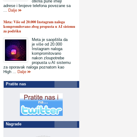
otkrila pune imejl
adrese i brojeve telefona povezane sa
...
Dalje
Meta: Više od 20.000 Instagram naloga
kompromitovano zbog propusta u AI sistemu
za podršku
Meta je saopštila da
je više od 20.000
Instagram naloga
kompromitovano
nakon zloupotrebe
propusta u AI sistemu
za oporavak naloga poznatom kao
High ...
Dalje
Pratite nas
Nagrade