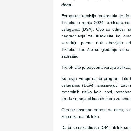
decu.
Evropska komisija pokrenula je for
TikToka u aprilu 2024. u skladu sa
uslugama (DSA). Ovo se odnosi na
nagrađivanja“ za TikTok Lite, koji om
zarađuju poene dok obavljaju od
TikToku, kao što su gledanje video 
sadržaja.
TikTok Lite je posebna verzija aplikaci
Komisija veruje da bi program Lite
uslugama (DSA), izražavajući zabr
mentalnih rizika koje nosi, posebn
preduzimanja efikasnih mera za smanj
Ovo se posebno odnosi na decu, s 
korisnika na TikToku.
Da bi se uskladio sa DSA, TikTok se o