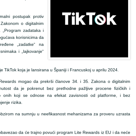
malni postupak protiv
 Zakonom o digitalnim
 „Program zadataka i
ogućava korisnicima da
ređene „zadatke“ na
snimaka i „lajkovanje“
je TikTok koja je lansirana u Španiji i Francuskoj u aprilu 2024.
 Rewards mogao da prekrši članove 34. i 35. Zakona o digitalnim
inutost da je pokrenut bez prethodne pažljive procene fizičkih i
o onih koji se odnose na efekat zavisnosti od platforme, i bez
enje rizika.
obzirom na sumnju u neefikasnost mehanizama za proveru uzrasta
bavezao da će trajno povući program Lite Rewards iz EU i da neće