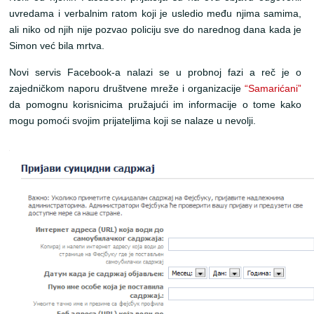
uvredama i verbalnim ratom koji je usledio među njima samima,
ali niko od njih nije pozvao policiju sve do narednog dana kada je
Simon već bila mrtva.
Novi servis Facebook-a nalazi se u probnoj fazi a reč je o
zajedničkom naporu društvene mreže i organizacije
“Samarićani”
da pomognu korisnicima pružajući im informacije o tome kako
mogu pomoći svojim prijateljima koji se nalaze u nevolji.