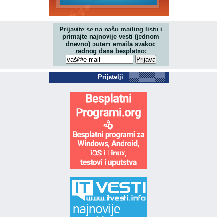
Prijavite se na našu mailing listu i
primajte najnovije vesti (jednom
dnevno) putem emaila svakog
radnog dana besplatno:
Prijatelji