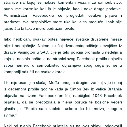
stranice na kojoj se nalaze komentari vezani za samoubistvo,
puno ime korisnika koji ih je objavio, kao i neke druge podatke.
Administratori Facebook-a će pregledati ovakvu prijavu i
preduzeti sve raspoložive mere ukoliko je to moguće. Ipak nije
jasno šta bi takve mere podrazumevale.
Iako neobičan, ovakav potez najveće svetske društvene mreže
nije i neobjašnjiv. Naime, slučaj dvanaestogodišnje devojčice iz
države Vašington u SAD, čije je telo policija pronašla u nedelju a
koja je nestala pošto je na stranici svog Facebook profila objavila
svoju nameru o samoubistvu objašnjava zbog čega su se u
kompaniji odlučili na ovakav korak.
I to nije usamljen slučaj. Među mnogim drugim, zanimljiv je i onaj
iz decembra prošle godine kada je Simon Bek iz Velike Britanije
objavila na svom Facebook profilu, naočigled 1048 Facebook
prijatelja, da se predozirala a njena poruka te božićne večeri
glasila je: “Popila sam tablete, uskoro ću biti mrtva, zbogom
svima.”
Neki od njenih Facebook prijatelja su na ovu objavu odgovorili