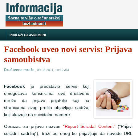
PRIKAŽI GLAVNI MENI
Facebook uveo novi servis: Prijava
samoubistva
,
Društvene mreže
09.03.2011, 10:12 AM
Facebook
je predstavio servis koji
omogućava korisnicima ove društvene
mreže da prijave prijatelje koji na
stranicama svog profila objavljuju sadržaj
koji ukazuje na suicidalne namere.
Obrazac za prijavu nazvan
“Report Suicidal Content”
("Prijavi
suicidni sadržaj”), traži od onog ko prijavljuje da navede URL