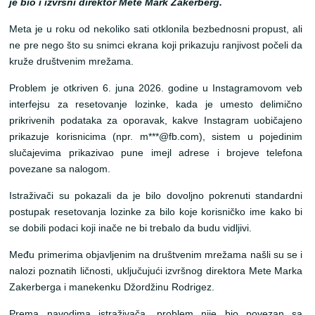
je bio i izvršni direktor Mete Mark Zakerberg.
Meta je u roku od nekoliko sati otklonila bezbednosni propust, ali
ne pre nego što su snimci ekrana koji prikazuju ranjivost počeli da
kruže društvenim mrežama.
Problem je otkriven 6. juna 2026. godine u Instagramovom veb
interfejsu za resetovanje lozinke, kada je umesto delimično
prikrivenih podataka za oporavak, kakve Instagram uobičajeno
prikazuje korisnicima (npr. m***@fb.com), sistem u pojedinim
slučajevima prikazivao pune imejl adrese i brojeve telefona
povezane sa nalogom.
Istraživači su pokazali da je bilo dovoljno pokrenuti standardni
postupak resetovanja lozinke za bilo koje korisničko ime kako bi
se dobili podaci koji inače ne bi trebalo da budu vidljivi.
Među primerima objavljenim na društvenim mrežama našli su se i
nalozi poznatih ličnosti, uključujući izvršnog direktora Mete Marka
Zakerberga i manekenku Džordžinu Rodrigez.
Prema navodima istraživača, problem nije bio povezan sa