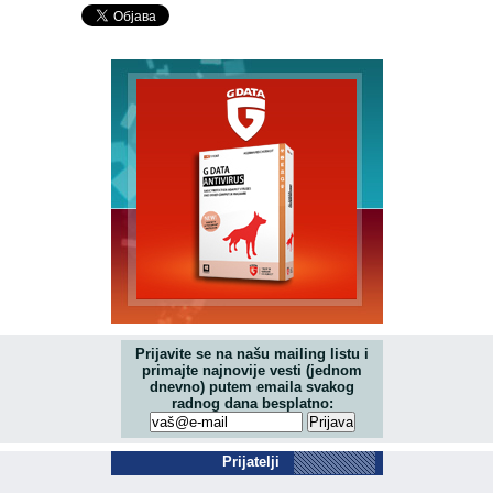
Prijavite se na našu mailing listu i
primajte najnovije vesti (jednom
dnevno) putem emaila svakog
radnog dana besplatno:
Prijatelji