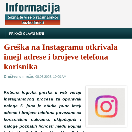
PRIKAŽI GLAVNI MENI
Greška na Instagramu otkrivala
imejl adrese i brojeve telefona
korisnika
,
Društvene mreže
08.06.2026, 10:00 AM
Kritična logička greška u veb verziji
Instagramovog procesa za oporavak
naloga 6. juna je otkrila pune imejl
adrese i brojeve telefona povezane sa
korisničkim nalozima, uključujući i
naloge poznatih ličnosti među kojima