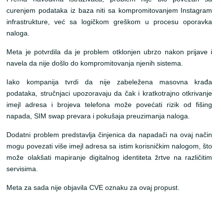
curenjem podataka iz baza niti sa kompromitovanjem Instagram
infrastrukture, već sa logičkom greškom u procesu oporavka
naloga.
Meta je potvrdila da je problem otklonjen ubrzo nakon prijave i
navela da nije došlo do kompromitovanja njenih sistema.
Iako kompanija tvrdi da nije zabeležena masovna krađa
podataka, stručnjaci upozoravaju da čak i kratkotrajno otkrivanje
imejl adresa i brojeva telefona može povećati rizik od fišing
napada, SIM swap prevara i pokušaja preuzimanja naloga.
Dodatni problem predstavlja činjenica da napadači na ovaj način
mogu povezati više imejl adresa sa istim korisničkim nalogom, što
može olakšati mapiranje digitalnog identiteta žrtve na različitim
servisima.
Meta za sada nije objavila CVE oznaku za ovaj propust.