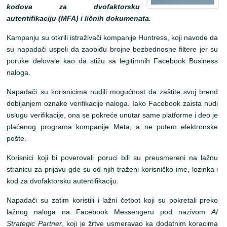
kodova za dvofaktorsku
autentifikaciju (MFA) i ličnih dokumenata.
Kampanju su otkrili istraživači kompanije
Huntress
, koji navode da
su napadači uspeli da zaobiđu brojne bezbednosne filtere jer su
poruke delovale kao da stižu sa legitimnih Facebook Business
naloga.
Napadači su korisnicima nudili mogućnost da zaštite svoj brend
dobijanjem oznake verifikacije naloga. Iako Facebook zaista nudi
uslugu verifikacije, ona se pokreće unutar same platforme i deo je
plaćenog programa kompanije
Meta
, a ne putem elektronske
pošte.
Korisnici koji bi poverovali poruci bili su preusmereni na lažnu
stranicu za prijavu gde su od njih traženi korisničko ime, lozinka i
kod za dvofaktorsku autentifikaciju.
Napadači su zatim koristili i lažni četbot koji su pokretali preko
lažnog naloga na Facebook Messengeru pod nazivom
AI
Strategic Partner
, koji je žrtve usmeravao ka dodatnim koracima