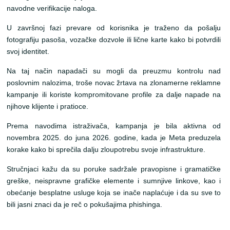
navodne verifikacije naloga.
U završnoj fazi prevare od korisnika je traženo da pošalju
fotografiju pasoša, vozačke dozvole ili lične karte kako bi potvrdili
svoj identitet.
Na taj način napadači su mogli da preuzmu kontrolu nad
poslovnim nalozima, troše novac žrtava na zlonamerne reklamne
kampanje ili koriste kompromitovane profile za dalje napade na
njihove klijente i pratioce.
Prema navodima istraživača, kampanja je bila aktivna od
novembra 2025. do juna 2026. godine, kada je Meta preduzela
korake kako bi sprečila dalju zloupotrebu svoje infrastrukture.
Stručnjaci kažu da su poruke sadržale pravopisne i gramatičke
greške, neispravne grafičke elemente i sumnjive linkove, kao i
obećanje besplatne usluge koja se inače naplaćuje i da su sve to
bili jasni znaci da je reč o pokušajima phishinga.