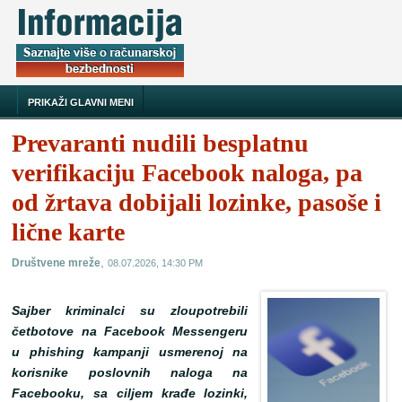
PRIKAŽI GLAVNI MENI
Prevaranti nudili besplatnu
verifikaciju Facebook naloga, pa
od žrtava dobijali lozinke, pasoše i
lične karte
,
Društvene mreže
08.07.2026, 14:30 PM
Sajber kriminalci su zloupotrebili
četbotove na Facebook Messengeru
u phishing kampanji usmerenoj na
korisnike poslovnih naloga na
Facebooku, sa ciljem krađe lozinki,