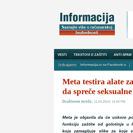
VESTI
TEKSTOVI O ZAŠTITI
ANTI-SPAM
Izdvajamo:
|
Informacija.rs na Facebook-u
O NAMA
Meta testira alate 
da spreče seksualne
,
Društvene mreže
11.04.2024, 14:00 PM
Meta je objavila da će uskoro po
funkciju zaštite od golotinje u
koja zamagljuje slike za koje s