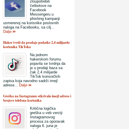
zloupotrebili
četbotove na
Facebook
Messengeru u
phishing kampanji
usmerenoj na korisnike poslovnih
naloga na Facebooku, sa cilj...
Dalje
Haker tvrdi da prodaje podatke 2,4 milijarde
korisnika TikToka
Na jednom
hakerskom forumu
pojavila se tvrdnja da
je u prodaji baza sa
čak 2,4 milijarde
TikTok korisničkih
zapisa koja navodno sadrži imejl
adrese...
Dalje
Greška na Instagramu otkrivala imejl adrese i
brojeve telefona korisnika
Kritična logička
greška u veb verziji
Instagramovog
procesa za oporavak
naloga 6. juna je