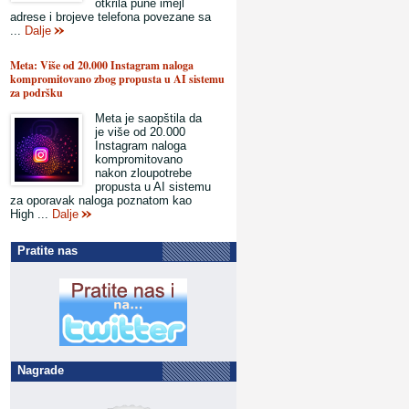
otkrila pune imejl
adrese i brojeve telefona povezane sa
...
Dalje
Meta: Više od 20.000 Instagram naloga
kompromitovano zbog propusta u AI sistemu
za podršku
Meta je saopštila da
je više od 20.000
Instagram naloga
kompromitovano
nakon zloupotrebe
propusta u AI sistemu
za oporavak naloga poznatom kao
High ...
Dalje
Pratite nas
Nagrade