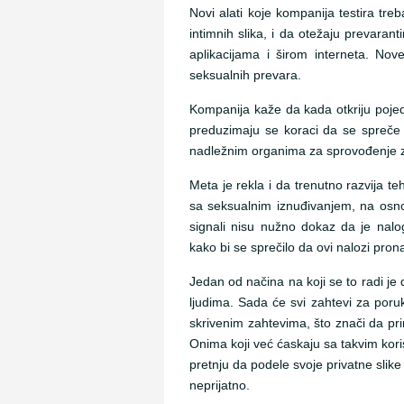
Novi alati koje kompanija testira tre
intimnih slika, i da otežaju prevaran
aplikacijama i širom interneta. No
seksualnih prevara.
Kompanija kaže da kada otkriju pojed
preduzimaju se koraci da se spreče d
nadležnim organima za sprovođenje 
Meta je rekla i da trenutno razvija teh
sa seksualnim iznuđivanjem, na osn
signali nisu nužno dokaz da je nalo
kako bi se sprečilo da ovi nalozi pron
Jedan od načina na koji se to radi je 
ljudima. Sada će svi zahtevi za poruk
skrivenim zahtevima, što znači da prim
Onima koji već ćaskaju sa takvim kor
pretnju da podele svoje privatne slik
neprijatno.