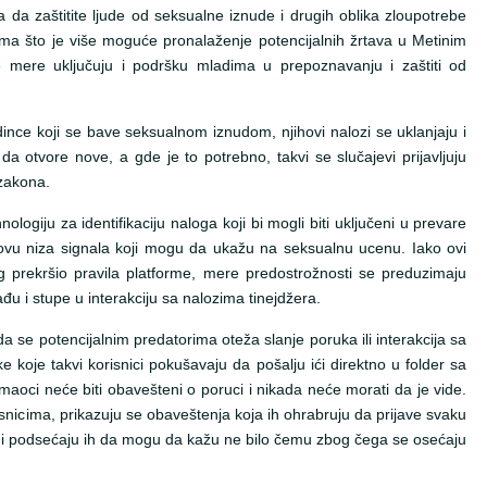
ba da zaštitite ljude od seksualne iznude i drugih oblika zloupotrebe
tima što je više moguće pronalaženje potencijalnih žrtava u Metinim
ve mere uključuju i podršku mladima u prepoznavanju i zaštiti od
ince koji se bave seksualnom iznudom, njihovi nalozi se uklanjaju i
a otvore nove, a gde je to potrebno, takvi se slučajevi prijavljuju
zakona.
nologiju za identifikaciju naloga koji bi mogli biti uključeni u prevare
ovu niza signala koji mogu da ukažu na seksualnu ucenu. Iako ovi
g prekršio pravila platforme, mere predostrožnosti se preduzimaju
ađu i stupe u interakciju sa nalozima tinejdžera.
da se potencijalnim predatorima oteža slanje poruka ili interakcija sa
e koje takvi korisnici pokušavaju da pošalju ići direktno u folder sa
aoci neće biti obavešteni o poruci i nikada neće morati da je vide.
isnicima, prikazuju se obaveštenja koja ih ohrabruju da prijave svaku
e i podsećaju ih da mogu da kažu ne bilo čemu zbog čega se osećaju