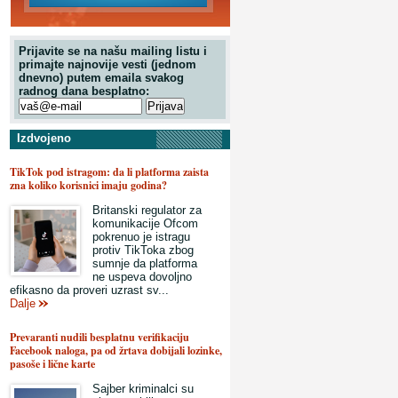
Prijavite se na našu mailing listu i
primajte najnovije vesti (jednom
dnevno) putem emaila svakog
radnog dana besplatno:
Izdvojeno
TikTok pod istragom: da li platforma zaista
zna koliko korisnici imaju godina?
Britanski regulator za
komunikacije Ofcom
pokrenuo je istragu
protiv TikToka zbog
sumnje da platforma
ne uspeva dovoljno
efikasno da proveri uzrast sv...
Dalje
Prevaranti nudili besplatnu verifikaciju
Facebook naloga, pa od žrtava dobijali lozinke,
pasoše i lične karte
Sajber kriminalci su