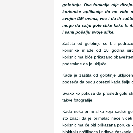
golotinju. Ova funkcija nije dizaj
korisnike aplikacije da ne vide 
svojim DM-ovima, već i da ih zašti
mogu da šalju gole slike kako bi ih
i sami pošalju svoje slike.
Zaštita od golotinje će biti podr
korisnike mlađe od 18 godina šir
korisnicima biće prikazano obaveštenj
podstakne da je uključe.
Kada je zaštita od golotinje uključena
podseća da budu oprezni kada šalju os
Svako ko pokuša da prosledi golu slik
takve fotografije.
Kada neko primi sliku koja sadrži go
što znači da je primalac neće videt
korisnicima će biti prikazana poruka 
blokiraju pošiljaoca i prijave ćaskanje.