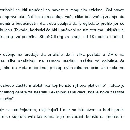
korisnici će biti upućeni na savete o mogućim rizicima. Ovi saveti
 naprave skrinšot ili da prosleđuju vaše slike bez vašeg znanja, da
ti u budućnosti i da treba pažljivo da pregledate profile jer se
 jesu. Takođe, korisnici će biti upućivani na niz resursa, uključujući
e linije za podršku, StopNCII.org za starije od 18 godina i Take It
sko učenje na uređaju da analizira da li slika poslata u DM-u na
 se slike analiziraju na samom uređaju, zaštita od golotinje će
a, tako da Meta neće imati pristup ovim slikama, osim ako neko ne
bede zaštitu maloletnika koji koriste njihove platforme”, rekao je
nalnog centra za nestalu i eksploatisanu decu koji je nove zaštitne
jućim”.
e sa stručnjacima, uključujući i one sa iskustvom u borbi protiv
 bi se suprotstavila taktikama koje prevaranti koriste da pronađu i