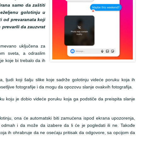
nirana samo da zaštiti
neželjenu golotinju u
ti od prevaranata koji
 prevarili da zauzvrat
azumevano uključena za
om sveta, a odraslim
e koje bi trebalo da ih
, ljudi koji šalju slike koje sadrže golotinju videće poruku koja ih
etljive fotografije i da mogu da opozovu slanje ovakvih fotografija.
u koju je dobio videće poruku koja ga podstiče da preispita slanje
lotinju, ona će automatski biti zamućena ispod ekrana upozorenja,
i odmah i da može da izabere da li će je pogledati ili ne. Takođe
koja ih ohrabruje da ne osećaju pritisak da odgovore, sa opcijom da