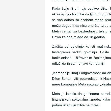
Kada šalju ili primaju ovakve slike, 
uključuju podsetnike da ljudi mogu da
se vaš odnos sa osobom može promeni
može dogoditi da nisu ono što tvrde da
Metin centar za bezbednost, telefonsk
Down za one mlađe od 18 godina.
Zaštita od golotinje koristi mašin
Instagramu sadrži golotinju. Pošto
funkcionisati u šifrovanim ćaskanjim
odluči da ih sam prijavi kompaniji.
„Kompanije imaju odgovornost da obez
Džon Šehan, viši potpredsednik Nacio
mere kompanije Meta nazvao „ohrabru
Meta je istakla da godinama sarađuj
finansijske i seksualne iznude, kako
potom ucenjuju žrtve na mreži.