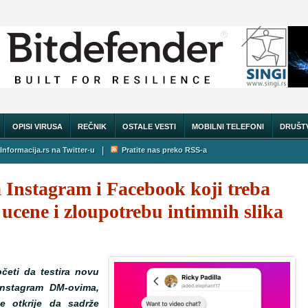
OPISI VIRUSA
REČNIK
OSTALE VESTI
MOBILNI TELEFONI
DRUŠT
|
Informacija.rs na Twitter-u
Pratite nas preko RSS-a
za Instagram i Facebook koji treba
 ucene i zloupotrebu intimnih slika
četi da testira novu
 Instagram DM-ovima,
e otkrije da sadrže