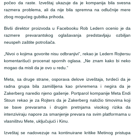
počeo da raste. Izveštaj ukazuje da je kompanija bila svesna
razmera problema, ali da nije bila spremna na odlučnije mere
zbog mogućeg gubitka prihoda.
Bivši direktor proizvoda u Facebooku Rob Ledern ocenio je da
razmere prevarantskog oglašavanja predstavljaju ozbiljan
neuspeh zaštite potrošača.
„Nivoi o kojima govorite nisu odbranjivi“, rekao je Ledern Rojtersu
komentarišući procenat spornih oglasa. „Ne znam kako bi neko
mogao da misli da je ovo u redu.“
Meta, sa druge strane, osporava delove izveštaja, tvrdeći da je
radna grupa bila zamišljena kao privremena i negira da je
Zakerberg naredio njeno gašenje. Portparol kompanije Meta Endi
Stoun rekao je za Rojters da je Zakerberg naložio timovima koji
se bave prevarama i drugim pretnjama visokog rizika da
intenziviraju napore za smanjenje prevara na svim platformama u
vlasništvu Mete, uključujući i Kinu.
Izveštaj se nadovezuje na kontinuirane kritike Metinog pristupa