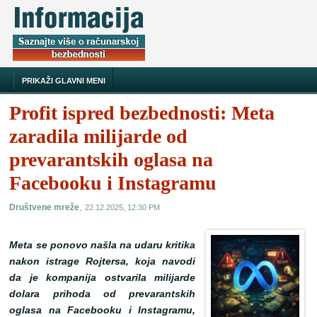
PRIKAŽI GLAVNI MENI
Profit ispred bezbednosti: Meta
zaradila milijarde od
prevarantskih oglasa na
Facebooku i Instagramu
,
Društvene mreže
22.12.2025, 12:30 PM
Meta se ponovo našla na udaru kritika
nakon istrage Rojtersa, koja navodi
da je kompanija ostvarila milijarde
dolara prihoda od prevarantskih
oglasa na Facebooku i Instagramu,