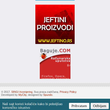
© 2017.
SINGI Inzenjering
. Sva prava zadržana.
Privacy Policy
Developed by
MyCity
, designed by
Spundo
.
Naš sajt koristi kolačiće kako bi poboljšao
Prihvatam
Odbijam
korisničko iskustvo