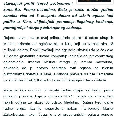
stavljajući profit ispred bezbednosti
korisnika. Prema navodima, Meta je samo prošle godine
zaradila više od 3 milijarde dolara od lažnih oglasa koji
potiču iz Kine, uključujući promocije ilegalnog kockanja,
pornografije i drugog zabranjenog sadržaja.
Rojters navodi da je ovaj prihod činio skoro 19 odsto ukupnih
Metinih prihoda od oglašavanja u Kini, koji su iznosili oko 18
milijardi dolara. Raniji izveštaji iste agencije ukazuju da je čak oko
10 odsto globalnih prihoda kompanije dolazilo od prevarantskog
oglašavanja. Interna Metina istraga je, prema navodima,
pokazala da je gotovo četvrtina svih oglasa na njenim
platformama dolazila iz Kine, a mnoge prevare su bile usmerene
na korisnike u SAD, Kanadi i Tajvanu, uključujući decu i mlade.
Meta je kao odgovor formirala radnu grupu za borbu protiv
oglasnih prevara, koja je do kraja 2024. uspela da smanji broj
takvih oglasa za skoro 50 odsto. Međutim, Rojters tvrdi da je
radna grupa kasnije raspuštena nakon intervencije Marka
Zakerberga, nakon čega je broj prevarantskih oglasa ponovo