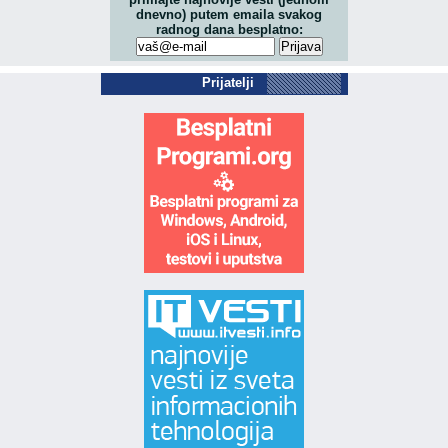
dnevno) putem emaila svakog
radnog dana besplatno:
Prijatelji