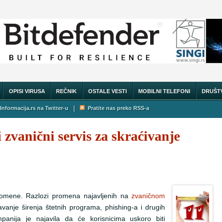
OPISI VIRUSA
REČNIK
OSTALE VESTI
MOBILNI TELEFONI
DRUŠT
|
Informacija.rs na Twitter-u
Pratite nas preko RSS-a
 zvanični servis za skraćivanje
promene. Razlozi promena najavljenih na
zvaničnom
avanje širenja štetnih programa, phishing-a i drugih
panija je najavila da će korisnicima uskoro biti