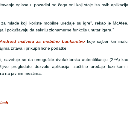
itavanje oglasa u pozadini od čega oni koji stoje iza ovih aplikacija
 za mlade koji koriste mobilne uređaje su igre“, rekao je McAfee.
a i pokušavaju da sakriju zlonamerne funkcije unutar igara.“
 Android malvera za mobilno bankarstvo
koje sajber kriminalci
ajima žrtava i prikupili lične podatke.
nji, savetuje se da omogućite dvofaktorsku autentifikaciju (2FA) kao
ljivo pregledate dozvole aplikacija, zaštitite uređaje lozinkom i
ora na javnim mestima.
lash