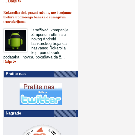
...
Dalje
Rokarolla: dok prazni račune, novi trojanac
blokira upozorenja banaka o sumnjivim
transakcijama
Istraživači kompanije
Zimperium otkrili su
novog Android
bankarskog trojanca
nazvanog Rokarolla
koji, pored krađe
podataka i novca, pokušava da ž...
Dalje
Pratite nas
Nagrade