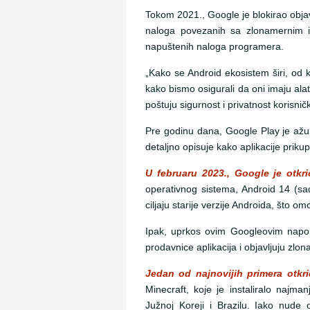
Tokom 2021., Google je blokirao objav
naloga povezanih sa zlonamernim i 
napuštenih naloga programera.
„Kako se Android ekosistem širi, od 
kako bismo osigurali da oni imaju alat
poštuju sigurnost i privatnost korisni
Pre godinu dana, Google Play je ažur
detaljno opisuje kako aplikacije prikupl
U februaru 2023., Google je otkri
operativnog sistema, Android 14 (sada
ciljaju starije verzije Androida, što o
Ipak, uprkos ovim Googleovim napori
prodavnice aplikacija i objavljuju zlo
Jedan od najnovijih primera otkr
Minecraft, koje je instaliralo najm
Južnoj Koreji i Brazilu. Iako nude 