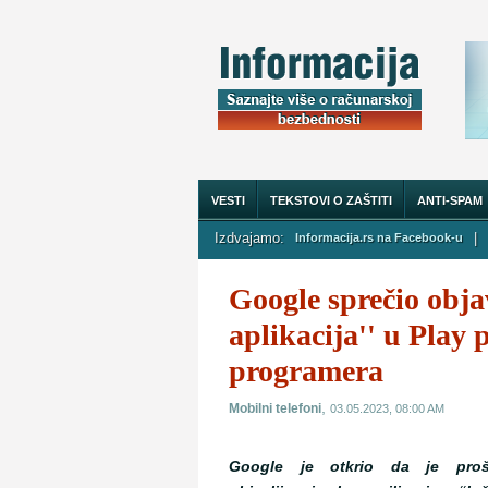
VESTI
TEKSTOVI O ZAŠTITI
ANTI-SPAM
Izdvajamo:
|
Informacija.rs na Facebook-u
O NAMA
Google sprečio objav
aplikacija'' u Play 
programera
,
Mobilni telefoni
03.05.2023, 08:00 AM
Google je otkrio da je proš