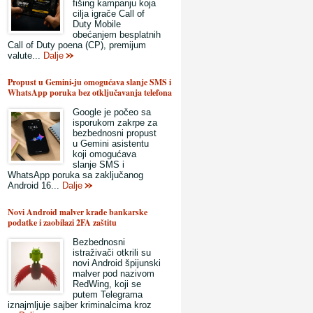
fišing kampanju koja
cilja igrače Call of
Duty Mobile
obećanjem besplatnih
Call of Duty poena (CP), premijum
valute...
Dalje
Propust u Gemini-ju omogućava slanje SMS i
WhatsApp poruka bez otključavanja telefona
Google je počeo sa
isporukom zakrpe za
bezbednosni propust
u Gemini asistentu
koji omogućava
slanje SMS i
WhatsApp poruka sa zaključanog
Android 16...
Dalje
Novi Android malver krade bankarske
podatke i zaobilazi 2FA zaštitu
Bezbednosni
istraživači otkrili su
novi Android špijunski
malver pod nazivom
RedWing, koji se
putem Telegrama
iznajmljuje sajber kriminalcima kroz