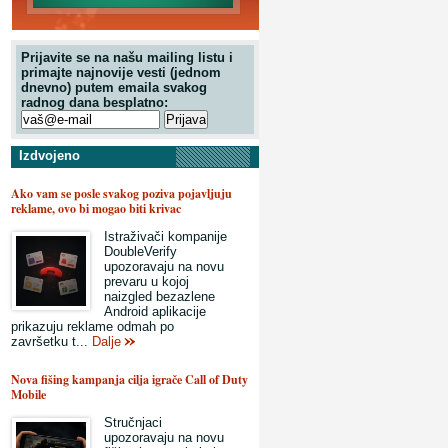
Prijavite se na našu mailing listu i
primajte najnovije vesti (jednom
dnevno) putem emaila svakog
radnog dana besplatno:
Izdvojeno
Ako vam se posle svakog poziva pojavljuju
reklame, ovo bi mogao biti krivac
Istraživači kompanije
DoubleVerify
upozoravaju na novu
prevaru u kojoj
naizgled bezazlene
Android aplikacije
prikazuju reklame odmah po
završetku t...
Dalje
Nova fišing kampanja cilja igrače Call of Duty
Mobile
Stručnjaci
upozoravaju na novu