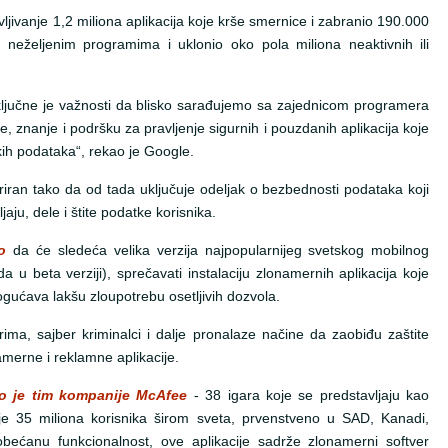
ljivanje 1,2 miliona aplikacija koje krše smernice i zabranio 190.000
neželjenim programima i uklonio oko pola miliona neaktivnih ili
ključne je važnosti da blisko sarađujemo sa zajednicom programera
e, znanje i podršku za pravljenje sigurnih i pouzdanih aplikacija koje
čkih podataka“, rekao je Google.
iran tako da od tada uključuje odeljak o bezbednosti podataka koji
jaju, dele i štite podatke korisnika.
o
da će sledeća velika verzija najpopularnijeg svetskog mobilnog
 u beta verziji), sprečavati instalaciju zlonamernih aplikacija koje
mogućava lakšu zloupotrebu osetljivih dozvola.
ma, sajber kriminalci i dalje pronalaze načine da zaobiđu zaštite
namerne i reklamne aplikacije.
io je tim kompanije McAfee
- 38 igara koje se predstavljaju kao
anje 35 miliona korisnika širom sveta, prvenstveno u SAD, Kanadi,
obećanu funkcionalnost, ove aplikacije sadrže zlonamerni softver