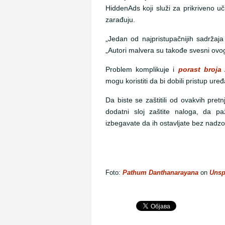
HiddenAds koji služi za prikriveno uč
zarađuju.
„Jedan od najpristupačnijih sadržaja
„Autori malvera su takođe svesni ovog
Problem komplikuje i
porast broja
mogu koristiti da bi dobili pristup uređ
Da biste se zaštitili od ovakvih pret
dodatni sloj zaštite naloga, da paž
izbegavate da ih ostavljate bez nadz
Foto:
Pathum Danthanarayana
on
Unsp