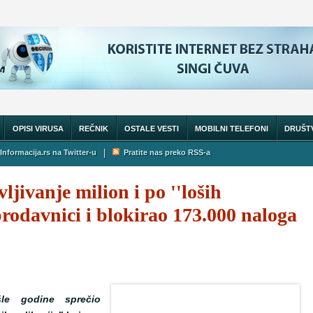
OPISI VIRUSA
REČNIK
OSTALE VESTI
MOBILNI TELEFONI
DRUŠT
|
Informacija.rs na Twitter-u
Pratite nas preko RSS-a
ljivanje milion i po ''loših
prodavnici i blokirao 173.000 naloga
le godine sprečio