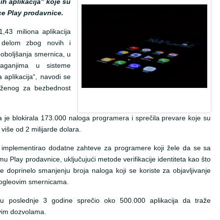
ih aplikacija” koje su
ice Play prodavnice.
1,43 miliona aplikacija
 delom zbog novih i
poboljšanja smernica, u
laganjima u sisteme
aplikacija“, navodi se
ženog za bezbednost
a je blokirala 173.000 naloga programera i sprečila prevare koje su
iše od 2 milijarde dolara.
e implementirao dodatne zahteve za programere koji žele da se sa
u Play prodavnice, uključujući metode verifikacije identiteta kao što
je doprinelo smanjenju broja naloga koji se koriste za objavljivanje
Googleovim smernicama.
u poslednje 3 godine sprečio oko 500.000 aplikacija da traže
jivim dozvolama.