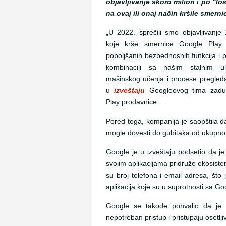
objavljivanje skoro milion i po “loš
na ovaj ili onaj način kršile smern
„U 2022. sprečili smo objavljivanje 
koje krše smernice Google Play
poboljšanih bezbednosnih funkcija i 
kombinaciji sa našim stalnim u
mašinskog učenja i procese pregleda 
u
izveštaju
Googleovog tima zadu
Play prodavnice.
Pored toga, kompanija je saopštila d
mogle dovesti do gubitaka od ukupno v
Google je u izveštaju podsetio da j
svojim aplikacijama pridruže ekosistem
su broj telefona i email adresa, što 
aplikacija koje su u suprotnosti sa 
Google se takođe pohvalio da je 
nepotreban pristup i pristupaju osetl