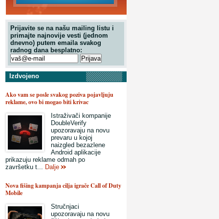
Prijavite se na našu mailing listu i
primajte najnovije vesti (jednom
dnevno) putem emaila svakog
radnog dana besplatno:
Izdvojeno
Ako vam se posle svakog poziva pojavljuju
reklame, ovo bi mogao biti krivac
Istraživači kompanije
DoubleVerify
upozoravaju na novu
prevaru u kojoj
naizgled bezazlene
Android aplikacije
prikazuju reklame odmah po
završetku t...
Dalje
Nova fišing kampanja cilja igrače Call of Duty
Mobile
Stručnjaci
upozoravaju na novu