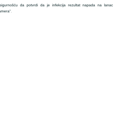
urnošću da potvrdi da je infekcija rezultat napada na lanac
amera“.