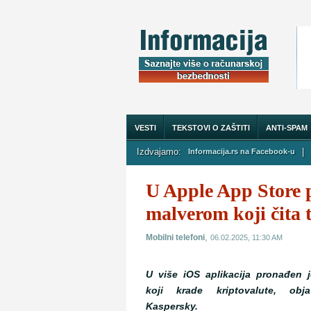
VESTI
TEKSTOVI O ZAŠTITI
ANTI-SPAM
Izdvajamo:
|
Informacija.rs na Facebook-u
O NAMA
U Apple App Store 
malverom koji čita t
,
Mobilni telefoni
06.02.2025, 11:30 AM
U više iOS aplikacija pronađen 
koji krade kriptovalute, obj
Kaspersky.