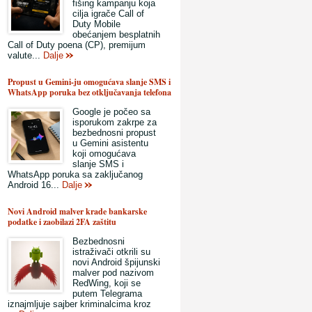
fišing kampanju koja
cilja igrače Call of
Duty Mobile
obećanjem besplatnih
Call of Duty poena (CP), premijum
valute...
Dalje
Propust u Gemini-ju omogućava slanje SMS i
WhatsApp poruka bez otključavanja telefona
Google je počeo sa
isporukom zakrpe za
bezbednosni propust
u Gemini asistentu
koji omogućava
slanje SMS i
WhatsApp poruka sa zaključanog
Android 16...
Dalje
Novi Android malver krade bankarske
podatke i zaobilazi 2FA zaštitu
Bezbednosni
istraživači otkrili su
novi Android špijunski
malver pod nazivom
RedWing, koji se
putem Telegrama
iznajmljuje sajber kriminalcima kroz