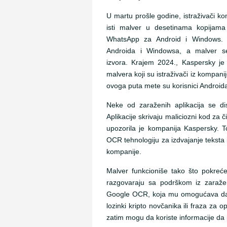
U martu prošle godine, istraživači ko
isti malver u desetinama kopijama 
WhatsApp za Android i Windows. M
Androida i Windowsa, a malver se
izvora. Krajem 2024., Kaspersky je
malvera koji su istraživači iz kompani
ovoga puta mete su korisnici Androida
Neke od zaraženih aplikacija se di
Aplikacije skrivaju maliciozni kod za č
upozorila je kompanija Kaspersky. To 
OCR tehnologiju za izdvajanje teksta 
kompanije.
Malver funkcioniše tako što pokreće
razgovaraju sa podrškom iz zaražen
Google OCR, koja mu omogućava da de
lozinki kripto novčanika ili fraza za
zatim mogu da koriste informacije da 