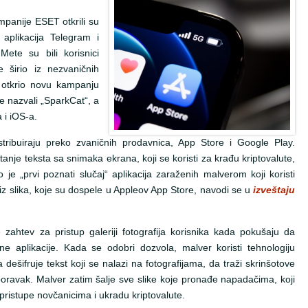
mpanije ESET otkrili su
aplikacija Telegram i
ete su bili korisnici
 širio iz nezvaničnih
 otkrio novu kampanju
je nazvali „SparkCat“, a
 i iOS-a.
stribuiraju preko zvaničnih prodavnica, App Store i Google Play.
itanje teksta sa snimaka ekrana, koji se koristi za krađu kriptovalute,
je „prvi poznati slučaj“ aplikacija zaraženih malverom koji koristi
iz slika, koje su dospele u Appleov App Store, navodi se u
izveštaju
 zahtev za pristup galeriji fotografija korisnika kada pokušaju da
e aplikacije. Kada se odobri dozvola, malver koristi tehnologiju
šifruje tekst koji se nalazi na fotografijama, da traži skrinšotove
 oporavak. Malver zatim šalje sve slike koje pronađe napadačima, koji
pristupe novčanicima i ukradu kriptovalute.