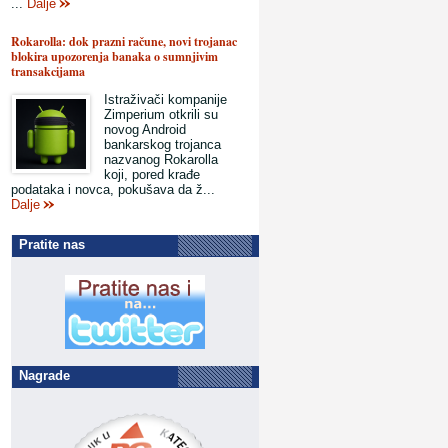
...
Dalje
Rokarolla: dok prazni račune, novi trojanac
blokira upozorenja banaka o sumnjivim
transakcijama
Istraživači kompanije
Zimperium otkrili su
novog Android
bankarskog trojanca
nazvanog Rokarolla
koji, pored krađe
podataka i novca, pokušava da ž...
Dalje
Pratite nas
Nagrade