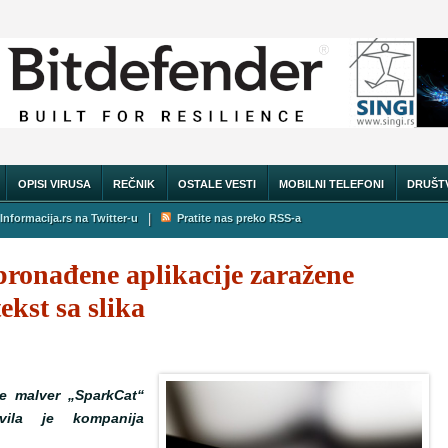
OPISI VIRUSA
REČNIK
OSTALE VESTI
MOBILNI TELEFONI
DRUŠT
|
Informacija.rs na Twitter-u
Pratite nas preko RSS-a
pronađene aplikacije zaražene
ekst sa slika
je malver „SparkCat“
avila je kompanija