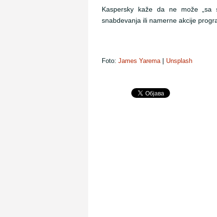
Kaspersky kaže da ne može „sa sig
snabdevanja ili namerne akcije progr
Foto:
James Yarema
|
Unsplash