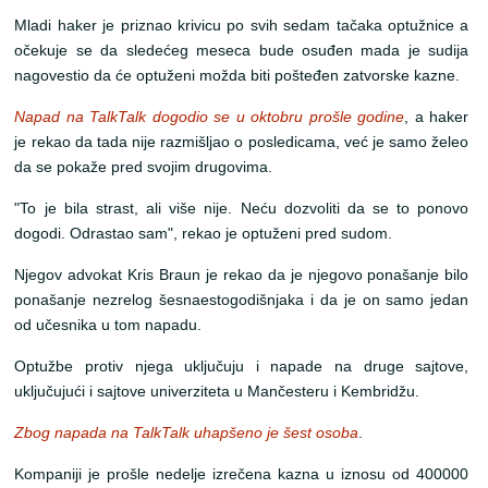
Mladi haker je priznao krivicu po svih sedam tačaka optužnice a
očekuje se da sledećeg meseca bude osuđen mada je sudija
nagovestio da će optuženi možda biti pošteđen zatvorske kazne.
Napad na TalkTalk dogodio se u oktobru prošle godine
, a haker
je rekao da tada nije razmišljao o posledicama, već je samo želeo
da se pokaže pred svojim drugovima.
"To je bila strast, ali više nije. Neću dozvoliti da se to ponovo
dogodi. Odrastao sam", rekao je optuženi pred sudom.
Njegov advokat Kris Braun je rekao da je njegovo ponašanje bilo
ponašanje nezrelog šesnaestogodišnjaka i da je on samo jedan
od učesnika u tom napadu.
Optužbe protiv njega uključuju i napade na druge sajtove,
uključujući i sajtove univerziteta u Mančesteru i Kembridžu.
Zbog napada na TalkTalk uhapšeno je šest osoba
.
Kompaniji je prošle nedelje izrečena kazna u iznosu od 400000