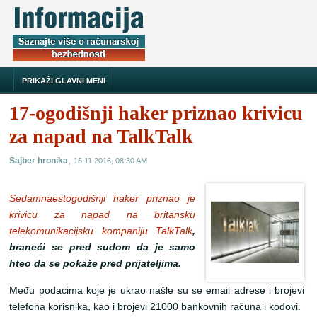
PRIKAŽI GLAVNI MENI
17-ogodišnji haker priznao krivicu
za napad na TalkTalk
,
Sajber hronika
16.11.2016, 08:30 AM
Sedamnaestogodišnji haker priznao je
krivicu za napad na britansku
telekomunikacijsku kompaniju TalkTalk
,
braneći se pred sudom da je samo
hteo da se pokaže pred prijateljima.
Među podacima koje je ukrao našle su se email adrese i brojevi
telefona korisnika, kao i brojevi 21000 bankovnih računa i kodovi.