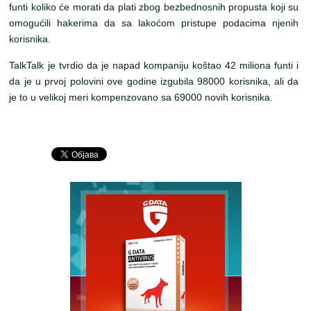
funti koliko će morati da plati zbog bezbednosnih propusta koji su
omogućili hakerima da sa lakoćom pristupe podacima njenih
korisnika.
TalkTalk je tvrdio da je napad kompaniju koštao 42 miliona funti i
da je u prvoj polovini ove godine izgubila 98000 korisnika, ali da
je to u velikoj meri kompenzovano sa 69000 novih korisnika.