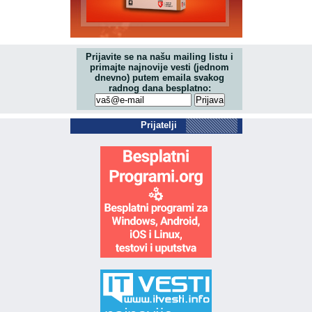
Prijavite se na našu mailing listu i
primajte najnovije vesti (jednom
dnevno) putem emaila svakog
radnog dana besplatno:
Prijatelji