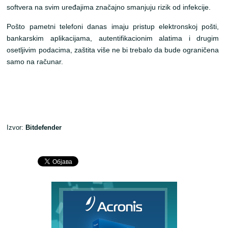
softvera na svim uređajima značajno smanjuju rizik od infekcije.
Pošto pametni telefoni danas imaju pristup elektronskoj pošti,
bankarskim aplikacijama, autentifikacionim alatima i drugim
osetljivim podacima, zaštita više ne bi trebalo da bude ograničena
samo na računar.
Izvor:
Bitdefender