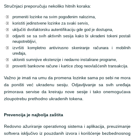
Stručnjaci preporučuju nekoliko hitnih koraka:
promeniti lozinke na svim pogođenim nalozima,
koristiti jedinstvene lozinke za svaki servis,
uključiti dvofaktorsku autentifikaciju gde god je dostupna,
odjaviti se sa svih aktivnih sesija kako bi ukradeni tokeni postali
neupotrebljivi,
izvršiti kompletno antivirusno skeniranje računara i mobilnih
uređaja,
ukloniti sumnjive ekstenzije i nedavno instalirane programe,
proveriti bankovne račune i kartice zbog neovlašćenih transakcija.
Važno je imati na umu da promena lozinke sama po sebi ne mora
da poništi već ukradenu sesiju. Odjavljivanje sa svih uređaja
primorava servise da kreiraju nove sesije i tako onemogućava
zloupotrebu prethodno ukradenih tokena.
Prevencija je najbolja zaštita
Redovno ažuriranje operativnog sistema i aplikacija, preuzimanje
softvera isključivo iz pouzdanih izvora i korišćenje bezbednosnog