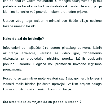
kao da sedi za vašim računarom. U mnogim slučajevima nije mu
potrebna ni lozinka ni kod za dvofaktorsku autentifikaciju, jer je
identitet korisnika već potvrđen tokom prethodne prijave.
Upravo zbog toga sajber kriminalci sve češće ciljaju sesione
tokene umesto lozinki.
Kako dolazi do infekcije?
Infostealeri se najčešće šire putem piratskog softvera, lažnih
ažuriranja aplikacija, varalica za video igre, zlonamernih
ekstenzija za pregledače, phishing poruka, lažnih poslovnih
ponuda i saradnji i oglasa koji promovišu navodno legitimna
preuzimanja.
Posebno su zanimljive mete kreatori sadržaja, gejmeri, frilenseri i
vlasnici malih biznisa jer često upravljaju velikim brojem naloga
koji mogu biti unovčeni nakon kompromitacije.
Šta uraditi ako sumnjate da su podaci ukradeni?