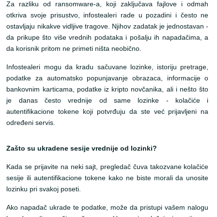
Za razliku od ransomware-a, koji zaključava fajlove i odmah
otkriva svoje prisustvo, infostealeri rade u pozadini i često ne
ostavljaju nikakve vidljive tragove. Njihov zadatak je jednostavan -
da prikupe što više vrednih podataka i pošalju ih napadačima, a
da korisnik pritom ne primeti ništa neobično.
Infostealeri mogu da kradu sačuvane lozinke, istoriju pretrage,
podatke za automatsko popunjavanje obrazaca, informacije o
bankovnim karticama, podatke iz kripto novčanika, ali i nešto što
je danas često vrednije od same lozinke - kolačiće i
autentifikacione tokene koji potvrđuju da ste već prijavljeni na
određeni servis.
Zašto su ukradene sesije vrednije od lozinki?
Kada se prijavite na neki sajt, pregledač čuva takozvane kolačiće
sesije ili autentifikacione tokene kako ne biste morali da unosite
lozinku pri svakoj poseti.
Ako napadač ukrade te podatke, može da pristupi vašem nalogu