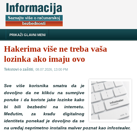
PRIKAŽI GLAVNI MENI
Hakerima više ne treba vaša
lozinka ako imaju ovo
,
Tekstovi o zaštiti
08.07.2026, 13:00 PM
Sve više korisnika smatra da je
dovoljno da ne klikću na sumnjive
poruke i da koriste jake lozinke kako
bi bili bezbedni na internetu.
Međutim, za krađu digitalnog
identiteta ponekad je dovoljno da se
na uređaj neprimetno instalira malver poznat kao infostealer.