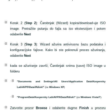
Korak 2 (
Step 2
): Čarobnjak (Wizard) kopira/download-uje ISO
image. Pretražite putanju do fajla sa iso ekstenzijom i potom
odaberite
Next
Korak 3 (
Step 3
): Wizard ažurira antivirusnu bazu podataka i
konfiguracijske fajlove. Kako bi ste pokrenuli proces ažuriranja,
odaberite
Next
kada se ažuriranje završi, Čarobnjak snima (save) ISO image u
folderu
"Documents and Settings\All Users\Application Data\Kaspersky
Lab\AVP9\Data\Rdisk\"
(za
Windows XP
)
"ProgramData\Kaspersky Lab\AVP9\Data\Rdisk\"
(za
Windows Vista/7
).
Zatvorite prozor
Browse
i odaberite dugme
Finish
u prozoru