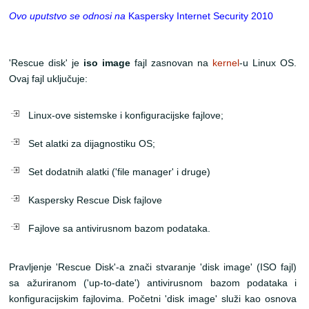
Ovo uputstvo se odnosi na
Kaspersky Internet Security 2010
'Rescue disk' je
iso image
fajl zasnovan na
kernel
-u Linux OS.
Ovaj fajl uključuje:
Linux-ove sistemske i konfiguracijske fajlove;
Set alatki za dijagnostiku OS;
Set dodatnih alatki ('file manager' i druge)
Kaspersky Rescue Disk fajlove
Fajlove sa antivirusnom bazom podataka.
Pravljenje 'Rescue Disk'-a znači stvaranje 'disk image' (ISO fajl)
sa ažuriranom ('up-to-date') antivirusnom bazom podataka i
konfiguracijskim fajlovima. Početni 'disk image' služi kao osnova