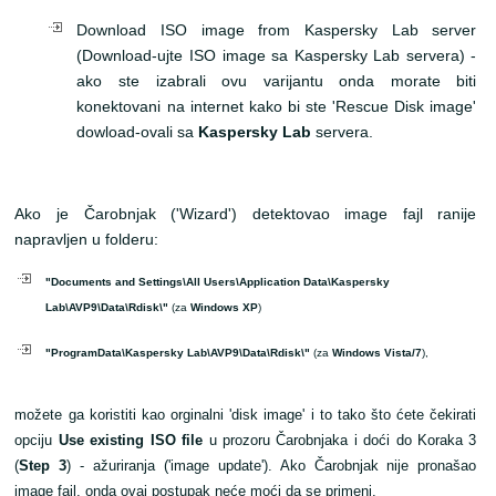
Download ISO image from
Kaspersky Lab
server
(Download-ujte ISO image sa Kaspersky Lab servera) -
ako ste izabrali ovu varijantu onda morate biti
konektovani na internet kako bi ste 'Rescue Disk image'
dowload-ovali sa
Kaspersky Lab
servera.
Ako je Čarobnjak ('Wizard') detektovao image fajl ranije
napravljen u folderu:
"Documents and Settings\All Users\Application Data\Kaspersky
Lab\AVP9\Data\Rdisk\"
(za
Windows XP
)
"ProgramData\Kaspersky Lab\AVP9\Data\Rdisk\"
(za
Windows Vista/7
),
možete ga koristiti kao orginalni 'disk image' i to tako što ćete čekirati
opciju
Use existing ISO file
u prozoru Čarobnjaka i doći do Koraka 3
(
Step 3
) - ažuriranja ('image update'). Ako Čarobnjak nije pronašao
image fajl, onda ovaj postupak neće moći da se primeni.