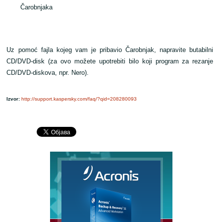
Čarobnjaka
Uz pomoć fajla kojeg vam je pribavio Čarobnjak, napravite butabilni
CD/DVD-disk (za ovo možete upotrebiti bilo koji program za rezanje
CD/DVD-diskova, npr. Nero).
Izvor:
http://support.kaspersky.com/faq/?qid=208280093