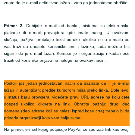
znate da je e-mail definitivno lažan - zato ga jednostavno obrišite.
Primer 2.
Dobijate e-mail od banke, sistema za elektronsko
plaćanje ili e-mail provajdera gde imate nalog. U ovakvom
slučaju, pažljivo pročitajte tekst poruke: ukoliko se u e-mailu od
vas traži da unesete korisničko ime i lozinku, tada možete biti
sigurni da je e-mail lažan. Kompanije i organizacije nikada neće
tražiti od korisnika prijavu na naloge na ovakav način.
Postoji još jedan jednostavan način da saznate da li je e-mail
lažan ili autentičan: pređite kursorom miša preko linka. Dole levo,
u status baru browsera, videćete pravi URL adrese na koju ćete
dospeti ukoliko kliknete na link. Obratite pažnju: drugi deo
domena (deo adrese koji se nalazi ispred kose crte) trebalo bi da
pripada organizaciji koja vam šalje e-mail.
Na primer, e-mail kojeg potpisuje PayPal će sadržati link kao ovaj: