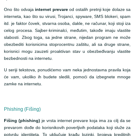
Ono što odvaja
internet prevare
od ostalih pretnji koje dolaze sa
interneta, kao što su virusi, Trojanci, spyware, SMS blokeri, spam
itd. je faktor čovek, stvarna osoba, dakle, ne računar, koji stoji iza
celog procesa. Sajber-kriminalci, međutim, takođe imaju vlastite
slabosti. Zbog toga, sa jedne strane, nijedan program ne može
obezbediti korisnicima stoprocentnu zaštitu, ali sa druge strane,
korisnici mogu zauzeti proaktivan stav u obezbeđivanju vlastite
bezbednosti na internetu.
U seriji tekstova, ponudićemo vam neka jednostavna pravila koja
će vam, ukoliko ih budete sledili, pomoći da izbegnete mnoge
zamke na internetu.
Phishing (Fišing)
Fišing (phishing)
je vrsta internet prevare koja ima za cilj da se
prevarom dođe do korisnikovih poverljivih podataka koji služe za
potvrdu identiteta. To uključuje krađu lozinki, brojeva kreditnih