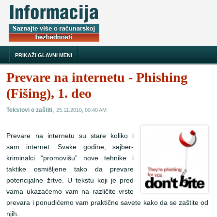
PRIKAŽI GLAVNI MENI
Prevare na internetu - Phishing
(Fišing), 1. deo
,
Tekstovi o zaštiti
25.11.2010, 00:40 AM
Prevare na internetu su stare koliko i
sam internet. Svake godine, sajber-
kriminalci “promovišu” nove tehnike i
taktike osmišljene tako da prevare
potencijalne žrtve. U tekstu koji je pred
vama ukazaćemo vam na različite vrste
prevara i ponudićemo vam praktične savete kako da se zaštite od
njih.