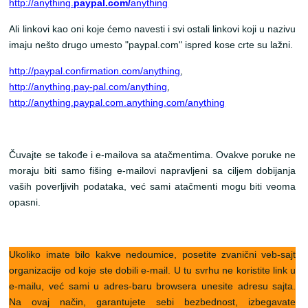
http://anything.
paypal.com/
anything
Ali linkovi kao oni koje ćemo navesti i svi ostali linkovi koji u nazivu
imaju nešto drugo umesto "paypal.com" ispred kose crte su lažni.
http://paypal.confirmation.com/anything
,
http://anything.pay-pal.com/anything
,
http://anything.paypal.com.anything.com/anything
Čuvajte se takođe i e-mailova sa atačmentima. Ovakve poruke ne
moraju biti samo fišing e-mailovi napravljeni sa ciljem dobijanja
vaših poverljivih podataka, već sami atačmenti mogu biti veoma
opasni.
Ukoliko imate bilo kakve nedoumice, posetite zvanični veb-sajt
organizacije od koje ste dobili e-mail. U tu svrhu ne koristite link u
e-mailu, već sami u adres-baru browsera unesite adresu sajta.
Na ovaj način, garantujete sebi bezbednost, izbegavate