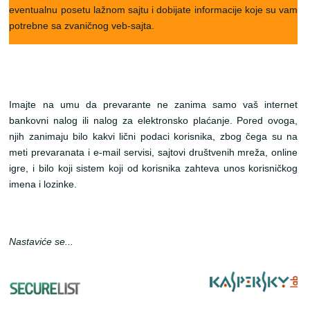
eventualnu posetu lažnom sajtu i dobijate informacije koje su vam
potrebne sa zvaničnog veb-sajta.
Imajte na umu da prevarante ne zanima samo vaš internet
bankovni nalog ili nalog za elektronsko plaćanje. Pored ovoga,
njih zanimaju bilo kakvi lični podaci korisnika, zbog čega su na
meti prevaranata i e-mail servisi, sajtovi društvenih mreža, online
igre, i bilo koji sistem koji od korisnika zahteva unos korisničkog
imena i lozinke.
Nastaviće se...