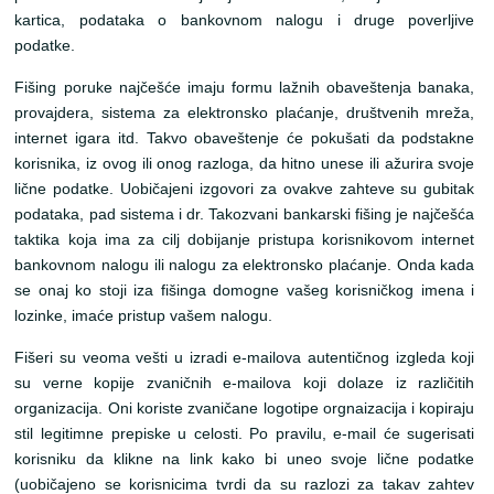
kartica, podataka o bankovnom nalogu i druge poverljive
podatke.
Fišing poruke najčešće imaju formu lažnih obaveštenja banaka,
provajdera, sistema za elektronsko plaćanje, društvenih mreža,
internet igara itd. Takvo obaveštenje će pokušati da podstakne
korisnika, iz ovog ili onog razloga, da hitno unese ili ažurira svoje
lične podatke. Uobičajeni izgovori za ovakve zahteve su gubitak
podataka, pad sistema i dr. Takozvani bankarski fišing je najčešća
taktika koja ima za cilj dobijanje pristupa korisnikovom internet
bankovnom nalogu ili nalogu za elektronsko plaćanje. Onda kada
se onaj ko stoji iza fišinga domogne vašeg korisničkog imena i
lozinke, imaće pristup vašem nalogu.
Fišeri su veoma vešti u izradi e-mailova autentičnog izgleda koji
su verne kopije zvaničnih e-mailova koji dolaze iz različitih
organizacija. Oni koriste zvaničane logotipe orgnaizacija i kopiraju
stil legitimne prepiske u celosti. Po pravilu, e-mail će sugerisati
korisniku da klikne na link kako bi uneo svoje lične podatke
(uobičajeno se korisnicima tvrdi da su razlozi za takav zahtev