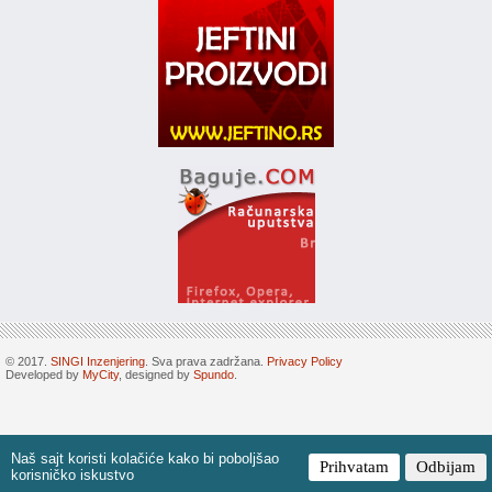
© 2017.
SINGI Inzenjering
. Sva prava zadržana.
Privacy Policy
Developed by
MyCity
, designed by
Spundo
.
Naš sajt koristi kolačiće kako bi poboljšao
Prihvatam
Odbijam
korisničko iskustvo