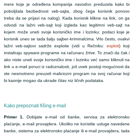
mere koje je određena kompanija navodno preduzela kako bi
poboljšala bezbednost veb-sajta, zbog čega korisnik ponovo
treba da se prijavi na nalog). Kada korisnik klikne na link, on ga
odvodi na lažni veb-sajt koji izgleda kao legitimni veb-sajt na
kojem može uneti svoje korisničko ime i lozinku; podaci koje je
korisnik uneo se tada šalju sajber-kriminalcima. Vrlo često, ovakvi
lažni veb-sajtovi sadrže exploite (vidi u Rečniku:
exploit
) koji
instaliraju spyware programe na računaru žrtve. To znači da čak i
ako niste uneli svoje korisničko ime i lozinku već samo kliknuli na
link u e-mail poruci iz radoznalosti, još uvek postoji mogućnost da
ste nesmotreno preuzeli maliciozni program na svoj računar koji
bi kasnije mogao da ukrade čitav niz ličnih podataka.
Kako prepoznati fišing e-mail
Primer 1.
Dobijate e-mail od banke, servisa za elektronsko
plaćanje, e-mail provajdera. Ukoliko ne koristite usluge navedene
banke, sistema za elektronsko plaćanje ili e-mail provajdera, tada