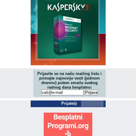
Prijavite se na našu mailing listu i
primajte najnovije vesti (jednom
dnevno) putem emaila svakog
radnog dana besplatno:
Prijatelji