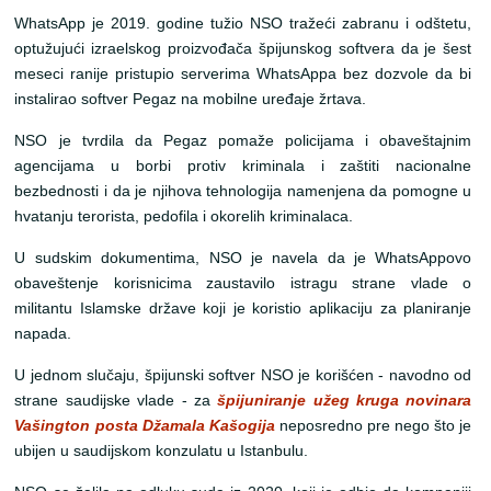
WhatsApp je 2019. godine tužio NSO tražeći zabranu i odštetu,
optužujući izraelskog proizvođača špijunskog softvera da je šest
meseci ranije pristupio serverima WhatsAppa bez dozvole da bi
instalirao softver Pegaz na mobilne uređaje žrtava.
NSO je tvrdila da Pegaz pomaže policijama i obaveštajnim
agencijama u borbi protiv kriminala i zaštiti nacionalne
bezbednosti i da je njihova tehnologija namenjena da pomogne u
hvatanju terorista, pedofila i okorelih kriminalaca.
U sudskim dokumentima, NSO je navela da je WhatsAppovo
obaveštenje korisnicima zaustavilo istragu strane vlade o
militantu Islamske države koji je koristio aplikaciju za planiranje
napada.
U jednom slučaju, špijunski softver NSO je korišćen - navodno od
strane saudijske vlade - za
špijuniranje užeg kruga novinara
Vašington posta Džamala Kašogija
neposredno pre nego što je
ubijen u saudijskom konzulatu u Istanbulu.