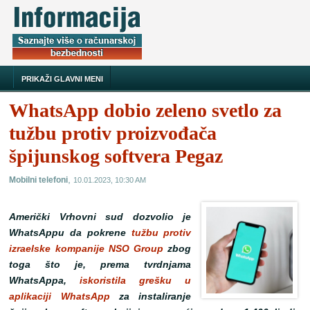
PRIKAŽI GLAVNI MENI
WhatsApp dobio zeleno svetlo za
tužbu protiv proizvođača
špijunskog softvera Pegaz
,
Mobilni telefoni
10.01.2023, 10:30 AM
Američki Vrhovni sud dozvolio je
WhatsAppu da pokrene
tužbu protiv
izraelske kompanije NSO Group
zbog
toga što je, prema tvrdnjama
WhatsAppa,
iskoristila grešku u
aplikaciji WhatsApp
za instaliranje