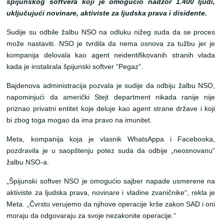
špijunskog softvera koji je omogućio nadzor 1.400 ljudi,
uključujući novinare, aktiviste za ljudska prava i disidente.
Sudije su odbile žalbu NSO na odluku nižeg suda da se proces
može nastaviti. NSO je tvrdila da nema osnova za tužbu jer je
kompanija delovala kao agent neidentifikovanih stranih vlada
kada je instalirala špijunski softver “Pegaz”.
Bajdenova administracija pozvala je sudije da odbiju žalbu NSO,
napominjući da američki Stejt department nikada ranije nije
priznao privatni entitet koje deluje kao agent strane države i koji
bi zbog toga mogao da ima pravo na imunitet.
Meta, kompanija koja je vlasnik WhatsAppa i Facebooka,
pozdravila je u saopštenju potez suda da odbije „neosnovanu“
žalbu NSO-a.
„Špijunski softver NSO je omogućio sajber napade usmerene na
aktiviste za ljudska prava, novinare i vladine zvaničnike“, rekla je
Meta. „Čvrsto verujemo da njihove operacije krše zakon SAD i oni
moraju da odgovaraju za svoje nezakonite operacije.“