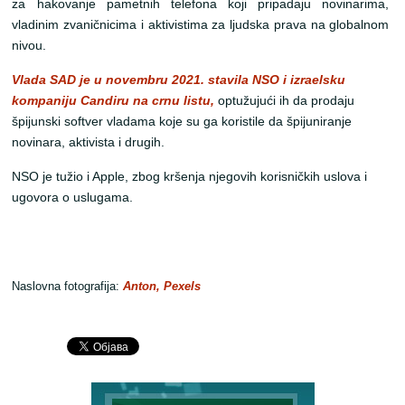
za hakovanje pametnih telefona koji pripadaju novinarima,
vladinim zvaničnicima i aktivistima za ljudska prava na globalnom
nivou.
Vlada SAD je u novembru 2021. stavila NSO i izraelsku
kompaniju Candiru na crnu listu,
optužujući ih da prodaju
špijunski softver vladama koje su ga koristile da špijuniranje
novinara, aktivista i drugih.
NSO je tužio i Apple, zbog kršenja njegovih korisničkih uslova i
ugovora o uslugama.
Naslovna fotografija:
Anton, Pexels