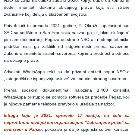
NSO se žalila na odluku suda iz 2020. koji je odbio da kompaniji
dodeli imunitet, doktrinu običajnog prava koja štiti strane
zvaničnike koji deluju u službenom svojstvu.
Potvrđujući tu presudu 2021. godine, 9. Okružni apelacioni sud
SAD sa sedištem u San Francisku nazvao ga je „lakim slučajem“
jer samo licenciranje Pegaza od strane NSO-a i nuđenje tehničke
podrške nisu ga zaštitili od odgovornosti prema saveznom
Zakonu o imunitetu stranih suverena, koji ima prednost u odnosu
na običajno pravo.
Advokati WhatsAppa rekli su da privatni entiteti poput NSO-a
„kategorički ne ispunjavaju uslove” za imunitet stranog suverena.
Prema sudskim dokumentima, nalozima 1.400 korisnika
WhatsAppa pristupilo se pomoću softvera za praćenje Pegaz, koji
je njihove pametne telefone pretvorio u uređaje za nadzor.
Istraga koju je 2021. sprovelo 17 medija, na čelu sa
neprofitnom medijskom organizacijom “Zabranjene priče” sa
sedištem u Parizu,
pokazala je da je špijunski softver korišćen