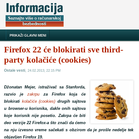
PRIKAŽI GLAVNI MENI
Firefox 22 će blokirati sve third-
party kolačiće (cookies)
,
Ostale vesti
24.02.2013, 22:15 PM
Džonatan Mejer, istraživač sa Stanforda,
razvio je
zakrpu
za Firefox koja će
blokirati
kolačiće (cookies)
drugih sajtova
u browser-u korisnika, dakle onih sajtova
koje korisnik nije posetio. Zakrpa će biti
deo verzije 22 Firefox-a što znači da ćemo
na nju izvesno vreme sačekati s obzirom da je prošle nedelje tek
objavljen Firefox 19.