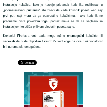
instalaciju kolačića, iako je kasnije pristanak korisnika redifinisan u
„podrazumevani pristanak“ što znači da kada korisnik poseti web sajt
prvi put, sajt mora da ga obavesti o kolačićima, i ako korisnik ne
preduzme ništa povodom toga, podrazumeva se da se saglasio sa
instalacijom kolačića prilikom sledećih poseta sajtu.
Korisnici Firefox-a već sada mogu ručno onemogućiti kolačiće, ili
sačekati da bude objavljen Firefox 22 kod koga će ova funkcionalnost
biti automatski omogućena.