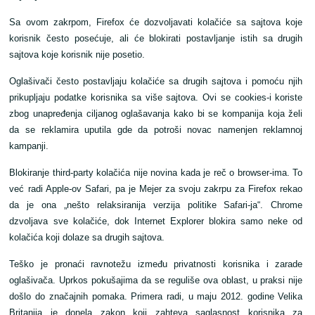
Sa ovom zakrpom, Firefox će dozvoljavati kolačiće sa sajtova koje
korisnik često posećuje, ali će blokirati postavljanje istih sa drugih
sajtova koje korisnik nije posetio.
Oglašivači često postavljaju kolačiće sa drugih sajtova i pomoću njih
prikupljaju podatke korisnika sa više sajtova. Ovi se cookies-i koriste
zbog unapređenja ciljanog oglašavanja kako bi se kompanija koja želi
da se reklamira uputila gde da potroši novac namenjen reklamnoj
kampanji.
Blokiranje third-party kolačića nije novina kada je reč o browser-ima. To
već radi Apple-ov Safari, pa je Mejer za svoju zakrpu za Firefox rekao
da je ona „nešto relaksiranija verzija politike Safari-ja“. Chrome
dzvoljava sve kolačiće, dok Internet Explorer blokira samo neke od
kolačića koji dolaze sa drugih sajtova.
Teško je pronaći ravnotežu između privatnosti korisnika i zarade
oglašivača. Uprkos pokušajima da se reguliše ova oblast, u praksi nije
došlo do značajnih pomaka. Primera radi, u maju 2012. godine Velika
Britanija je donela zakon koji zahteva saglasnost korisnika za