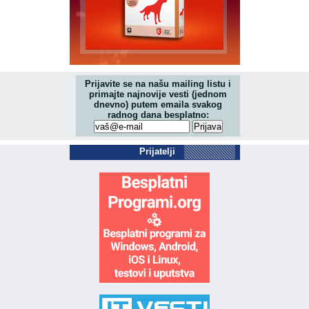
Prijavite se na našu mailing listu i
primajte najnovije vesti (jednom
dnevno) putem emaila svakog
radnog dana besplatno:
Prijatelji