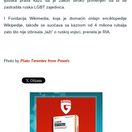
ljudska prava kažu da je zakon široko primenjen da bi se
zastrašila ruska LGBT zajednica.
I Fondacija Wikimedia, koja je domaćin onlajn enciklopedije
Wikipedije, takođe se suočava sa kaznom od 4 miliona rubalja
zato što nije izbrisala „laži“ o ruskoj vojsci, prenela je RIA.
Photo by
Plato Terentev from Pexels