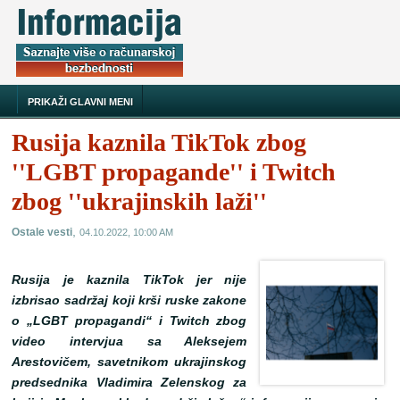
PRIKAŽI GLAVNI MENI
Rusija kaznila TikTok zbog
''LGBT propagande'' i Twitch
zbog ''ukrajinskih laži''
,
Ostale vesti
04.10.2022, 10:00 AM
Rusija je kaznila TikTok jer nije
izbrisao sadržaj koji krši ruske zakone
o „LGBT propagandi“ i Twitch zbog
video intervjua sa Aleksejem
Arestovičem, savetnikom ukrajinskog
predsednika Vladimira Zelenskog za