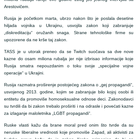
Arestovičem.
Rusija je početkom marta, ubrzo nakon što je poslala desetine
hiljada vojnika u Ukrajinu, usvojila zakon koji zabranjuje
„diskreditaciju“ oružanih snaga. Strane tehnološke firme su
upozorene da ne krše taj zakon.
TASS je u utorak preneo da se Twitch suočava sa dve nove
kazne do osam miliona rubalja jer nije izbrisao informacije koje
Rusija smatra nepouzdanim o toku svoje „specijalne vojne
operacije“ u Ukrajini.
Rusija razmatra proširenje postojećeg zakona o „gej propagandi“,
usvojenog 2013. godine, kojim se zabranjuje bilo kojoj osobi ili
entitetu da promoviše homoseksualne odnose deci. Zakonodavci
su tvrdili da bi zakon trebalo proširiti i na odrasle i povećati kazne
za izlaganje maloletnika „LGBT propagandi“.
Ruske vlasti kažu da brane moral pred onim što tvrde da su
neruske liberalne vrednosti koje promoviše Zapad, ali aktivisti za