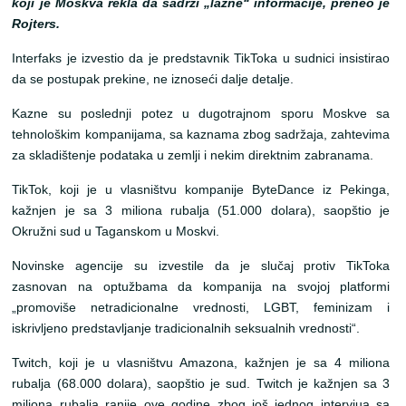
koji je Moskva rekla da sadrži „lažne“ informacije, preneo je
Rojters.
Interfaks je izvestio da je predstavnik TikToka u sudnici insistirao
da se postupak prekine, ne iznoseći dalje detalje.
Kazne su poslednji potez u dugotrajnom sporu Moskve sa
tehnološkim kompanijama, sa kaznama zbog sadržaja, zahtevima
za skladištenje podataka u zemlji i nekim direktnim zabranama.
TikTok, koji je u vlasništvu kompanije ByteDance iz Pekinga,
kažnjen je sa 3 miliona rubalja (51.000 dolara), saopštio je
Okružni sud u Taganskom u Moskvi.
Novinske agencije su izvestile da je slučaj protiv TikToka
zasnovan na optužbama da kompanija na svojoj platformi
„promoviše netradicionalne vrednosti, LGBT, feminizam i
iskrivljeno predstavljanje tradicionalnih seksualnih vrednosti“.
Twitch, koji je u vlasništvu Amazona, kažnjen je sa 4 miliona
rubalja (68.000 dolara), saopštio je sud. Twitch je kažnjen sa 3
miliona rubalja ranije ove godine zbog još jednog intervjua sa